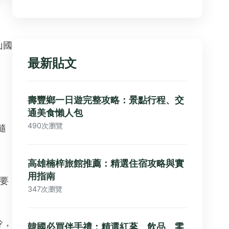
山國
最新貼文
壽豐鄉一日遊完整攻略：景點行程、交
通美食懶人包
490次瀏覽
隨
高雄楠梓旅館推薦：精選住宿攻略與實
用指南
要
347次瀏覽
冷，
韓國必買伴手禮：精選紅蔘、飲品、零