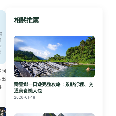
相關推薦
是
口
徐
樣
從阿
理出
壽豐鄉一日遊完整攻略：景點行程、交
料，
通美食懶人包
2026-01-18