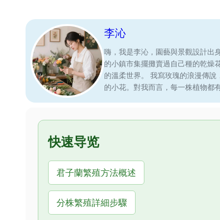
李沁
嗨，我是李沁，園藝與景觀設計出
的小鎮市集擺攤賣過自己種的乾燥
的溫柔世界。 我寫玫瑰的浪漫傳
的小花。對我而言，每一株植物都
快速导览
君子蘭繁殖方法概述
分株繁殖詳細步驟