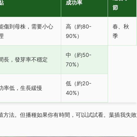
點
成功率
節
能傷到母株，需要小心
高（約80-
春、秋
理
90%）
季
中（約50-
間長，發芽率不穩定
70%）
低（約20-
功率低，生長緩慢
40%）
殖方法。但播種如果你有時間，可以試試看。葉插我失敗