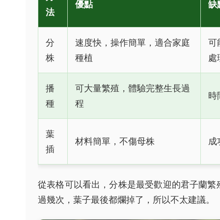
優點
缺
法
分
速度快，操作簡單，適合家庭
可
株
種植
處
播
可大量繁殖，體驗完整生長過
時
種
程
葉
材料簡單，不傷母株
成
插
從表格可以看出，分株是最受歡迎的君子蘭繁
過幾次，葉子最後都爛掉了，所以不太建議。