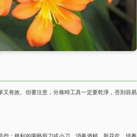
單又有效。但要注意，分株時工具一定要乾淨，否則容易
這些：鋒利的園藝剪刀或小刀、消毒酒精、新花盆、培養