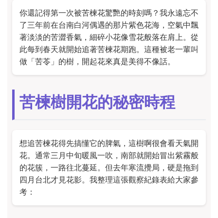
你還記得第一次被苦楝花驚艷的時刻嗎？我永遠忘不
了三年前在台南白河偶遇的那片紫色花海，空氣中飄
著淡淡的苦澀香氣，細碎小花像雪花般落在肩上。從
此每到春天就開始追著苦楝花期跑。這種被老一輩叫
做「苦苓」的樹，開起花來真是美得不像話。
苦楝樹開花的秘密時程
想追苦楝花得先搞懂它的脾氣，這樹啊很會看天氣開
花。通常三月中旬暖風一吹，南部就開始冒出紫霧般
的花簇，一路往北蔓延。但去年寒流攪局，硬是拖到
四月台北才見花影。我整理這張觀察紀錄表給大家參
考：