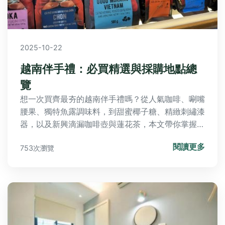
2025-10-22
越南伴手禮：必買精選與採購地點總
覽
想一次買齊最夯的越南伴手禮嗎？從人氣咖啡、唰嘴
腰果、獨特魚露調味料，到甜蜜椰子糖、精緻刺繡漆
器，以及新興滴漏咖啡壺與蓮花茶，本文帶你掌握所
有必買清單及各大超市、專賣店採購攻略，輕鬆打包
閱讀更多
753次瀏覽
越南風味！