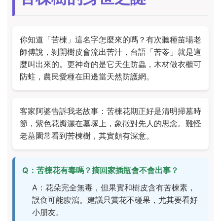
你知道「苦楝」這名字怎麼來的嗎？有次聽種苗場老
師傅說，剝開樹皮會流出苦汁，台語「苦苓」就是這
麼叫出來的。更神奇的是它天生防蟲，木材做衣櫃可
防蛀，農民愛種在田邊當天然防護網。
客家阿婆告訴我老故事：苦楝花期正好是清明掃墓時
節，紫色花瓣灑在墓塚上，象徵對先人的思念。難怪
老墓園常看到苦楝樹，其實頗有深意。
Q：苦楝花有毒嗎？摘回家插瓶會不會出事？
A：花朵完全無毒，但果實和樹皮含有苦楝素，
誤食可能腹瀉。建議只賞花不碰果，尤其要看好
小朋友。