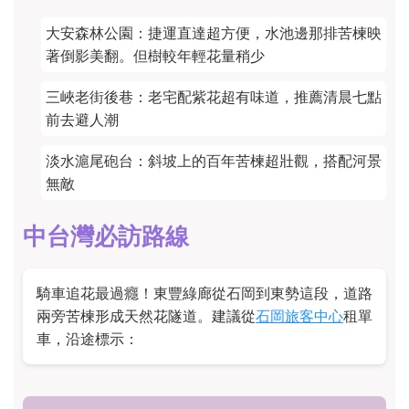
大安森林公園
：捷運直達超方便，水池邊那排苦楝映
著倒影美翻。但樹較年輕花量稍少
三峽老街後巷
：老宅配紫花超有味道，推薦清晨七點
前去避人潮
淡水滬尾砲台
：斜坡上的百年苦楝超壯觀，搭配河景
無敵
中台灣必訪路線
騎車追花最過癮！東豐綠廊從石岡到東勢這段，道路
兩旁苦楝形成天然花隧道。建議從
石岡旅客中心
租單
車，沿途標示：