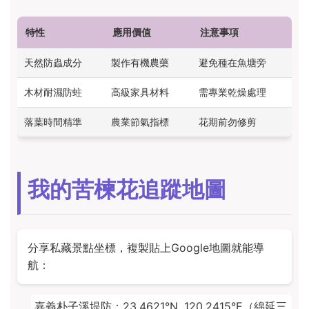
特性
應用價值
注意事項
天然防蟲成分
製作有機農藥
避免種在魚塘旁
木材耐濕防蛀
高級家具材料
需專業乾燥處理
落葉時間精準
農業節氣指標
花期前勿修剪
我的苦楝花追蹤地圖
分享私藏景點坐標，複製貼上Google地圖就能導
航：
嘉義朴子溪堤防：23.4621°N, 120.2415°E（綿延三