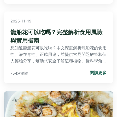
2025-11-19
龍船花可以吃嗎？完整解析食用風險
與實用指南
想知道龍船花可以吃嗎？本文深度解析龍船花的食用
性、潜在毒性、正確用途，並提供常見問題解答和個
人經驗分享，幫助您安全了解這種植物。從科學角度
到傳統用法，全面覆蓋所有疑問，讓您在決策前後都
閱讀更多
754次瀏覽
能獲得實用信息。