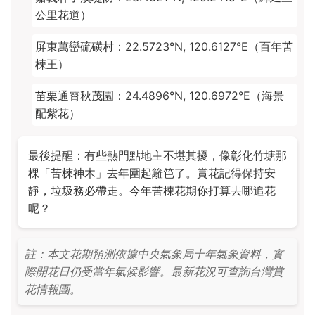
公里花道）
屏東萬巒硫磺村：22.5723°N, 120.6127°E（百年苦
楝王）
苗栗通霄秋茂園：24.4896°N, 120.6972°E（海景
配紫花）
最後提醒：有些熱門點地主不堪其擾，像彰化竹塘那
棵「苦楝神木」去年圍起籬笆了。賞花記得保持安
靜，垃圾務必帶走。今年苦楝花期你打算去哪追花
呢？
註：本文花期預測依據中央氣象局十年氣象資料，實
際開花日仍受當年氣候影響。最新花況可查詢台灣賞
花情報團。