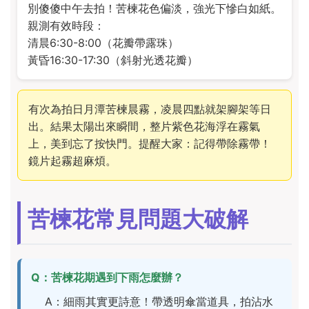
別傻傻中午去拍！苦楝花色偏淡，強光下慘白如紙。
親測有效時段：
清晨6:30-8:00（花瓣帶露珠）
黃昏16:30-17:30（斜射光透花瓣）
有次為拍日月潭苦楝晨霧，凌晨四點就架腳架等日
出。結果太陽出來瞬間，整片紫色花海浮在霧氣
上，美到忘了按快門。提醒大家：記得帶除霧帶！
鏡片起霧超麻煩。
苦楝花常見問題大破解
Q：苦楝花期遇到下雨怎麼辦？
A：細雨其實更詩意！帶透明傘當道具，拍沾水