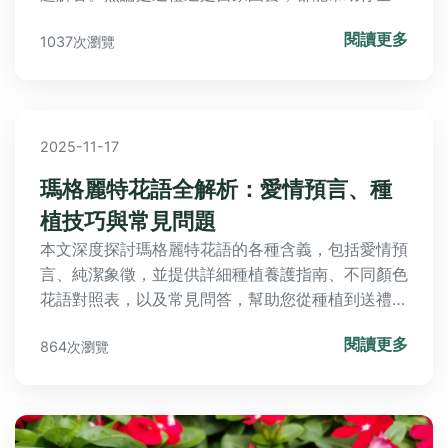
了解月季花語，解決種植難題。內容包括月季與玫瑰
閱讀更多
1037次瀏覽
區別、病虫害防治，以及實用問答，讓你輕鬆成為月
季專家。
2025-11-17
瑪格麗特花語全解析：愛情預言、種
植技巧與常見問題
本文深度探討瑪格麗特花語的各種含義，包括愛情預
言、純潔象徵，並提供詳細種植養護指南、不同顏色
花語對照表，以及常見問答，幫助您從種植到送禮全
方位掌握瑪格麗特花的秘密。無論是園藝愛好者還是
閱讀更多
864次瀏覽
花語迷，都能找到實用資訊。