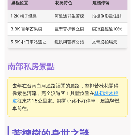
里程位置
花況特色
建議停留
1.2K 梅子鐵橋
河道邊群生苦楝
拍攝倒影最佳點
3.8K 百年芒果樹
巨型苦楝獨立樹
樹冠直徑逾10米
5.5K 朴口車站遺址
鐵軌與苦楝交錯
文青必拍場景
南部私房景點
去年在台南白河迷路誤闖的農路，整排苦楝花開得
像紫色河流，完全沒遊客！具體位置在
林初埤木棉
道
往東約1.5公里處。鄉間小路不好停車，建議騎機
車前往。
苦楝樹的身世之謎