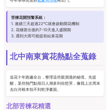
今年學乖先查好
氣象局預報
再出門。
苦楝花開預警系統：
1. 連續三天超過22°C就會啟動開花機制
2. 花穗冒出後約7-10天進入盛開期
3. 遇到大雨可能提前結束花期
北中南東賞花熱點全蒐錄
追花十年跑遍全台，整理這些親測過的秘境。先提
醒，某些熱門點假日人潮多到你想哭，像我上次周末
去白河根本拍不到乾淨畫面。
北部苦楝花精選