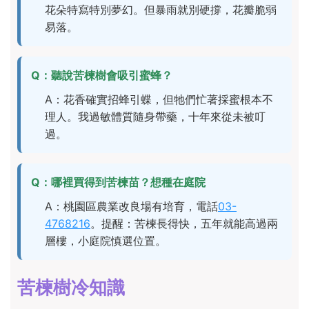
花朵特寫特別夢幻。但暴雨就別硬撐，花瓣脆弱
易落。
Q：聽說苦楝樹會吸引蜜蜂？
A：花香確實招蜂引蝶，但牠們忙著採蜜根本不
理人。我過敏體質隨身帶藥，十年來從未被叮
過。
Q：哪裡買得到苦楝苗？想種在庭院
A：桃園區農業改良場有培育，電話
03-
4768216
。提醒：苦楝長得快，五年就能高過兩
層樓，小庭院慎選位置。
苦楝樹冷知識