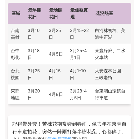
最早開
最晚開
最佳觀賞
區域
花況熱區
花日
花日
週
台南
3月10
3月25
3月15-22
白河林初埤、美
高雄
日
日
日
濃中正湖
台中
3月18
3月25-4
東豐綠廊、二水
4月5日
彰化
日
月1日
火車站
台北
3月25
4月15
4月1-10
大安森林公園、
桃園
日
日
日
三峽老街
東部
3月20
3月28-4
台東關山環鎮自
4月8日
地區
日
月5日
行車道
記得帶外套！苦楝花期常碰到春雨，像去年在東豐自
行車道拍花，突然一陣雨打落半樹花朵，心都碎了。