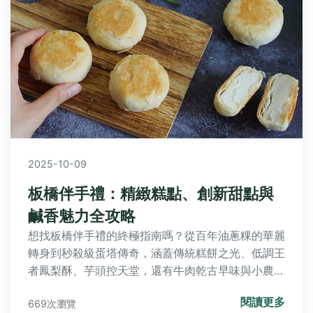
2025-10-09
板橋伴手禮：精緻糕點、創新甜點與
鹹香魅力全攻略
想找板橋伴手禮的終極指南嗎？從百年油蔥粿的華麗
轉身到秒殺級蛋塔傳奇，涵蓋傳統糕餅之光、低調王
者鳳梨酥、芋頭控天堂，還有牛肉乾古早味與小農鮮
果醬。本文揭露採購行程規劃、避開人潮秘訣，以及
閱讀更多
669次瀏覽
旅人評價與挑選心法，讓您輕鬆買到在地人推薦的美