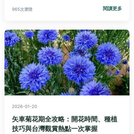
息，解決水仙花種植過程中的各種疑問，幫助您輕鬆
閱讀更多
965次瀏覽
培育出美麗的水仙花。
2026-01-20
矢車菊花期全攻略：開花時間、種植
技巧與台灣觀賞熱點一次掌握