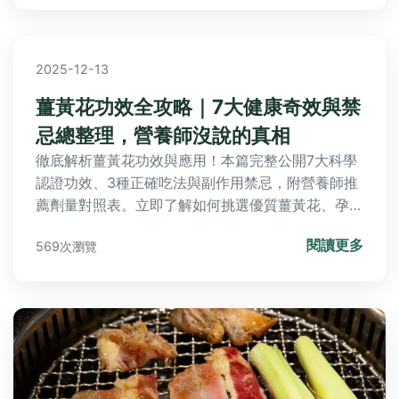
鬆上手。
2025-12-13
薑黃花功效全攻略｜7大健康奇效與禁
忌總整理，營養師沒說的真相
徹底解析薑黃花功效與應用！本篇完整公開7大科學
認證功效、3種正確吃法與副作用禁忌，附營養師推
薦劑量對照表。立即了解如何挑選優質薑黃花、孕婦
哺乳期注意事項，以及解決食用後常見問題的實用技
閱讀更多
569次瀏覽
巧。