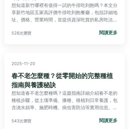
想知道新竹哪裡有值得一試的牛排吃到飽嗎？本文分
享新竹地區五家高評價牛排吃到飽餐廳，包括詳細地
址、價格、營業時間，並提供資深吃貨的私房吃法，
幫助您享受超值美食體驗。
閱讀更多
528次瀏覽
2025-11-20
春不老怎麼種？從零開始的完整種植
指南與養護秘訣
想知道春不老怎麼種嗎？這篇指南詳細介紹春不老的
種植步驟，從土壤準備、播種、移植到日常養護，包
含浇水頻率、施肥時機、病虫害防治等實用信息。作
者分享個人成功與失敗經驗，幫助新手避免常見錯
閱讀更多
543次瀏覽
誤，成功種出健康的春不老植物。內容涵盖所有潛在
問題，從基礎到進階，提供表格和問答，確保您能輕