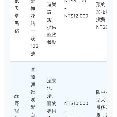
孩
鄉
NT$8,000
遊樂
預約，
天
梅
-
設
加收清
堂
花
NT$12,000
施、
潔費
民
路
提供
NT$500
宿
一
寵物
段
餐點
123
號
宜
蘭
溫泉
縣
泡
礁
限中小
綠
湯、
溪
型犬，
野
寵物
NT$10,000
鄉
最多2
寵
專用
-
白
隻，需