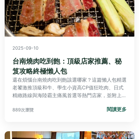
2025-09-10
台南燒肉吃到飽：頂級店家推薦、秘
笈攻略終極懶人包
還在煩惱台南燒肉吃到飽該選哪家？這篇懶人包精選
老饕激推頂級和牛、學生小資高CP值狂吃肉、日式
精緻路線與海陸霸主痛風首選等熱門店家，並附上必
勝秘笈、常見迷思破解與快問快答，讓你輕鬆享受燒
閱讀更多
889次瀏覽
肉盛宴不踩雷！