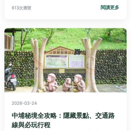
蕎麥花之美。無論是旅遊愛好者還是園藝新手，都能
閱讀更多
613次瀏覽
找到實用建議。
2026-03-24
中埔秘境全攻略：隱藏景點、交通路
線與必玩行程