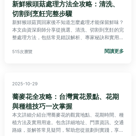
新鮮猴頭菇處理方法全攻略：清洗、
切割到烹飪完整步驟
新鮮猴頭菇買回家後不知道怎麼處理才能保留鮮味？
本文由資深廚師分享從挑選、清洗、切割到烹飪的完
整處理方法，包括常見錯誤解析、專家秘訣和實用
FAQ，幫助你輕鬆去除苦味，提升猴頭菇料理的成功
閱讀更多
515次瀏覽
率，讓家常菜升級為餐廳級美味。
2025-10-29
蕎麥花全攻略：台灣賞花景點、花期
與種植技巧一次掌握
本文詳細介紹台灣蕎麥花的觀賞地點、花期時間、種
植方法及實用用途。包含詳細地址、門票資訊、交通
路線，並解答常見疑問，幫助您從規劃到實踐，享受