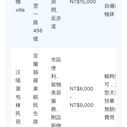
物
房
NT$15,000
雲
自備寵
villa
間、
一
物床
近步
路
道
456
號
宜
市區
蘭
便
汪
縣
利、
貓狗皆
喵
羅
寵物
可，大
屋
東
NT$6,000
美容
型犬需
包
鎮
-
服
預審，
棟
民
NT$9,000
務、
無額外
民
生
附設
費用
宿
路
寵物