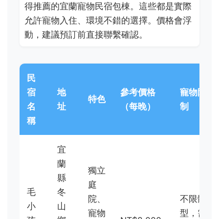
得推薦的宜蘭寵物民宿包棟。這些都是實際
允許寵物入住、環境不錯的選擇。價格會浮
動，建議預訂前直接聯繫確認。
民
宿
地
參考價格
寵物限
特色
名
址
（每晚）
制
稱
宜
蘭
獨立
縣
庭
毛
冬
院、
不限體
小
山
寵物
型，需