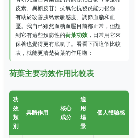
皮素、異槲皮苷）抗氧化抗發炎能力很強，
有助於改善胰島素敏感度、調節血脂和血
壓。我自己雖然血糖血壓目前都正常，但想
到它有這些預防性的
荷葉功效
，日常用它來
保養也覺得更有底氣了。看看下面這個比較
表，就能更清楚荷葉的作用啦：
荷葉主要功效作用比較表
功
適
效
核心
用
具體作用
個人體驗感
類
成分
場
別
景