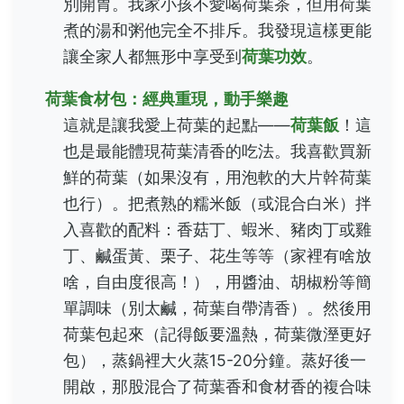
別開胃。我家小孩不愛喝荷葉茶，但用荷葉
煮的湯和粥他完全不排斥。我發現這樣更能
讓全家人都無形中享受到
荷葉功效
。
荷葉食材包：經典重現，動手樂趣
這就是讓我愛上荷葉的起點——
荷葉飯
！這
也是最能體現荷葉清香的吃法。我喜歡買新
鮮的荷葉（如果沒有，用泡軟的大片幹荷葉
也行）。把煮熟的糯米飯（或混合白米）拌
入喜歡的配料：香菇丁、蝦米、豬肉丁或雞
丁、鹹蛋黃、栗子、花生等等（家裡有啥放
啥，自由度很高！），用醬油、胡椒粉等簡
單調味（別太鹹，荷葉自帶清香）。然後用
荷葉包起來（記得飯要溫熱，荷葉微溼更好
包），蒸鍋裡大火蒸15-20分鐘。蒸好後一
開啟，那股混合了荷葉香和食材香的複合味