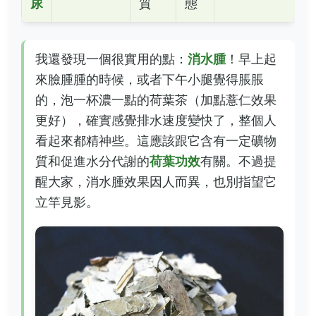
尿
質
態
我還發現一個很實用的點：
消水腫
！早上起
來臉腫腫的時候，或者下午小腿覺得脹脹
的，泡一杯濃一點的荷葉茶（加點薏仁效果
更好），確實感覺排水速度變快了，整個人
看起來都精神些。這應該跟它含有一定礦物
質和促進水分代謝的
荷葉功效
有關。不過提
醒大家，消水腫效果因人而異，也別指望它
立竿見影。