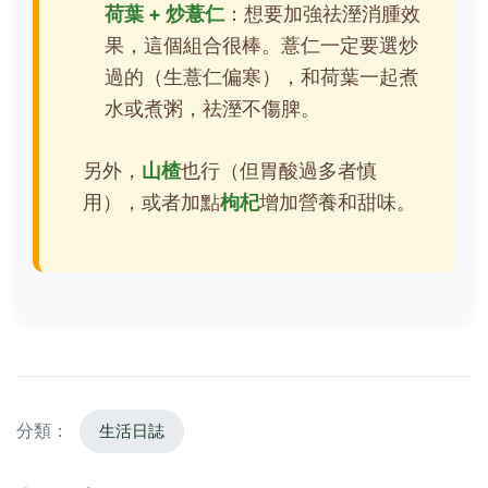
荷葉 + 炒薏仁
：想要加強祛溼消腫效
果，這個組合很棒。薏仁一定要選炒
過的（生薏仁偏寒），和荷葉一起煮
水或煮粥，祛溼不傷脾。
另外，
山楂
也行（但胃酸過多者慎
用），或者加點
枸杞
增加營養和甜味。
分類：
生活日誌