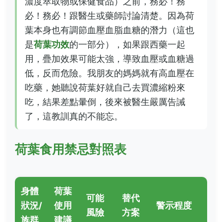
濃度萃取物或保健食品）之前，務必！務
必！務必！跟醫生或藥師討論清楚。因為荷
葉本身也有調節血壓血脂血糖的潛力（這也
是
荷葉功效
的一部分），如果跟西藥一起
用，疊加效果可能太強，導致血壓或血糖過
低，反而危險。我朋友的媽媽就有高血壓在
吃藥，她聽說荷葉好就自己去買濃縮粉來
吃，結果差點暈倒，後來被醫生嚴厲告誡
了，這教訓真的不能忘。
荷葉食用禁忌對照表
身體
荷葉
可能
替代
狀況/
使用
警示程度
風險
方案
族群
建議