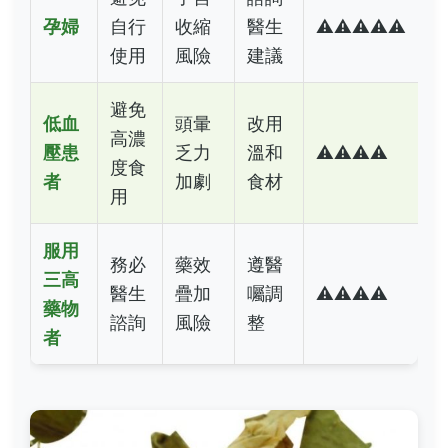
孕婦
自行
收縮
醫生
⚠️⚠️⚠️⚠️⚠️
使用
風險
建議
避免
低血
頭暈
改用
高濃
壓患
乏力
溫和
⚠️⚠️⚠️⚠️
度食
者
加劇
食材
用
服用
務必
藥效
遵醫
三高
醫生
疊加
囑調
⚠️⚠️⚠️⚠️
藥物
諮詢
風險
整
者