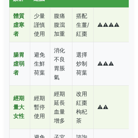
體質
少量
腹痛
搭配
虛寒
謹慎
腹瀉
生薑/
⚠️⚠️⚠️⚠️
者
使用
加重
紅棗
消化
腸胃
避免
選擇
不良
虛弱
生鮮
炒制
⚠️⚠️⚠️
胃脹
者
荷葉
荷葉
氣
經期
改用
經期
經期
延長
紅棗
量大
暫停
⚠️⚠️
血量
枸杞
女性
使用
增多
茶
避免
子宮
諮詢