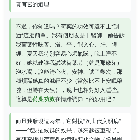
實有它的道理。
不過，你知道嗎？荷葉的功效可遠不止“刮
油”這麼簡單。我有個朋友是中醫師，她告訴
我荷葉性味苦、澀、平，能入心、肝、脾
經。夏天我特別容易心煩氣躁，晚上睡不
好，她就建議我試試荷葉芯（就是那嫩芽）
泡水喝，說能清心火、安神。試了幾次，那
種煩躁感真的減輕不少（當然比不上安眠藥
啦，但勝在天然），晚上也相對好入睡些。
這算是
荷葉功效
在情緒調節上的妙用吧？
而且我發現這兩年，它對抗“次世代文明病”
——代謝症候群的效果，越來越被重視了。
有研究指出荷葉裡的黃酮類化合物（像是槲