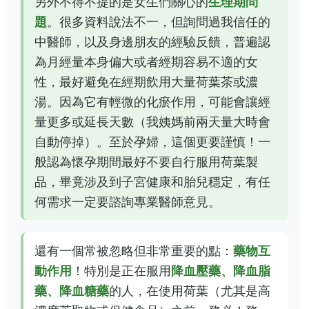
另外不得不提的是女生們關心的
生理期問
題
。很多資料說法不一，但詢問過我信任的
中醫師，以及身邊朋友的經驗反饋，普遍認
為月經量本身偏大或者經期容易不適的女
性，最好避免在經期飲用大量荷葉茶或濃
湯。因為它有輕微的化瘀作用，可能會讓經
量更多或延長天數（我姨媽前兩天量大時會
自動停掉）。至於孕婦，這個更要謹慎！一
般認為懷孕期間最好不要自行服用荷葉製
品，畢竟涉及到子宮健康和胎兒穩定，有任
何需求一定要諮詢專業醫師意見。
還有一個常被忽略但非常重要的點：
藥物互
動作用
！特別是正在服用
降血壓藥、降血脂
藥、降血糖藥
的人，在使用荷葉（尤其是高