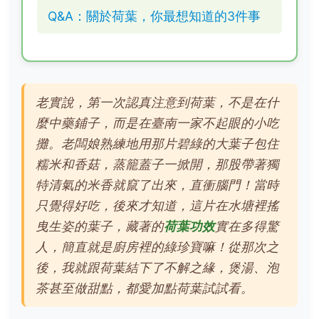
Q&A：關於荷葉，你最想知道的3件事
老實說，第一次認真注意到荷葉，不是在什
麼中藥鋪子，而是在臺南一家不起眼的小吃
攤。老闆娘熟練地用那片碧綠的大葉子包住
糯米和香菇，蒸籠蓋子一掀開，那股帶著獨
特清氣的米香就竄了出來，直衝腦門！當時
只覺得好吃，後來才知道，這片在水塘裡搖
曳生姿的葉子，藏著的
荷葉功效
實在多得驚
人，簡直就是廚房裡的綠珍寶嘛！從那次之
後，我就跟荷葉結下了不解之緣，煲湯、泡
茶甚至做甜點，都愛加點荷葉試試看。