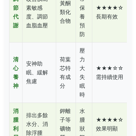
黃酮
節
素敏感
保
★★★★☆
類化
代
度、調節
養
長期有效
合物
謝
血脂血壓
預
防
壓
清
荷葉
力
安神助
心
芯特
大
★★★☆☆
眠、緩解
養
有成
失
需持續使用
焦慮
神
分
眠
時
消
鉀離
水
排出多餘
腫
子等
腫
★★★★☆
水分、消
利
礦物
狀
效果明顯
除浮腫