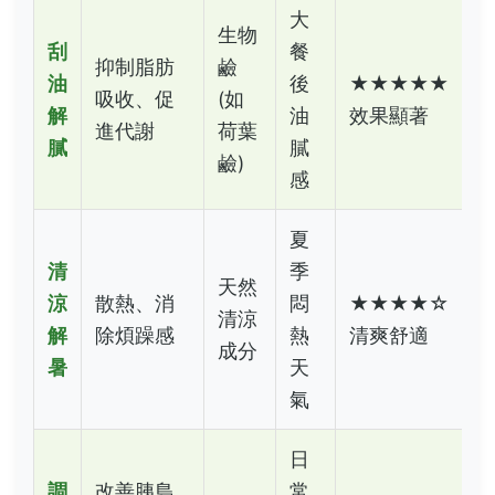
大
生物
刮
餐
抑制脂肪
鹼
油
後
★★★★★
吸收、促
(如
解
油
效果顯著
進代謝
荷葉
膩
膩
鹼)
感
夏
清
季
天然
涼
散熱、消
悶
★★★★☆
清涼
解
除煩躁感
熱
清爽舒適
成分
暑
天
氣
日
調
改善胰島
常