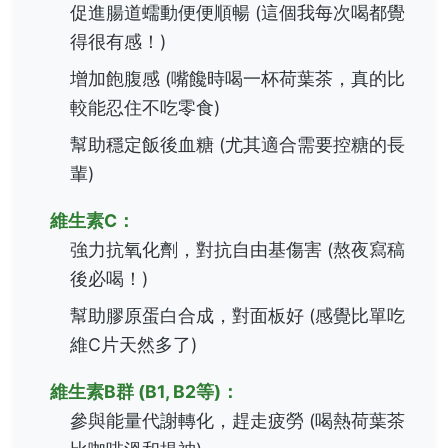
促進腸道蠕動便便順暢 (這個我每次喝都覺
得很有感！)
增加飽腹感 (嘴饞時喝一杯荷葉茶，真的比
較能忍住不吃零食)
幫助穩定飯後血糖 (尤其適合需要控糖的長
輩)
維生素C：
強力抗氧化劑，對抗自由基傷害 (熬夜寫稿
後必喝！)
幫助膠原蛋白合成，對面板好 (感覺比單吃
維C片天然多了)
維生素B群 (B1, B2等)：
參與能量代謝轉化，趕走疲勞 (喝熱荷葉茶