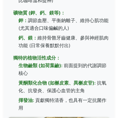
比咖啡溫和提神)
礦物質 (鉀、鈣、鎂等)：
鉀：
調節血壓、平衡鈉離子、維持心肌功能
(尤其適合口味偏鹹的人)
鈣、鎂：
維持骨骼牙齒健康、參與神經肌肉
功能 (日常保養默默付出)
獨特的植物活性成分：
生物鹼類 (如荷葉鹼):
前面提到的代謝調節
核心
黃酮類化合物 (如槲皮素、異槲皮苷):
抗氧
化、抗發炎、保護心血管的主角
揮發油:
貢獻獨特清香，也具有一定抗菌作
用