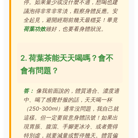
停。如果量少或沒什麼不適，想喝也建
議泡得非常非常淡，觀察身體反應。安
全起見，避開經期前幾天最穩妥！畢竟
荷葉功效
雖好，也要看身體狀況。
2. 荷葉茶能天天喝嗎？會不
會有問題？
答：
像我前面說的，體質適合、濃度適
中、喝了感覺舒服的話，天天喝一杯
（250-300ml）通常沒問題，我自己就
這樣。但一定要留意身體訊號！如果出
現胃脹、腹瀉、手腳更冰冷、或者覺得
特別虛，就要減量或暫停幾天。體質偏