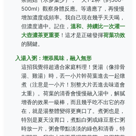
500ml）觀察身體反應。等適應了，再慢慢
增加濃度或頻率。我自己現在幾乎天天喝，
但濃度適中。記住，
溫和、持續比一次灌一
大壺濃茶更重要
！這才是正確發揮
荷葉功效
的關鍵。
入湯入粥：增添風味，融入無形
這招我覺得超適合家庭料理！煲湯（像排骨
湯、雞湯）時，丟一小片幹荷葉進去一起燉
煮（注意是一小片！別整大片丟進去味道會
太重）。荷葉的清香會慢慢融入湯中，解膩
增香的效果一級棒，而且幾乎吃不出它的存
在，就是湯整體變得更爽口了。煮粥也是，
特別是夏天沒胃口，煮點白粥或綠豆薏仁粥
時放一片，粥會帶點淡淡的綠色和清香，特