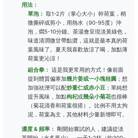
用法：
單泡：
取1-2片（掌心大小）幹荷葉，稍
微撕碎或剪小，用熱水（90-95度）沖
泡，燜5-10分鐘。茶湯會呈現淡黃綠色，
味道清潤微甘帶點澀，這就是最本真的荷
葉風味了。夏天我喜歡放涼了喝，加點薄
荷葉更沁涼！
組合拳：
這是我更常用的方式！像前面
提到體質偏寒加
幾片姜或一小塊桂圓
；想
加強祛溼可以配
炒薏仁或赤小豆
；單純想
提升風味，加點
枸杞
或
幾朵小菊花
也很棒
（菊花清香和荷葉很搭）。比例不用太拘
泥，荷葉為主，其他材料少量新增即可。
濃度 & 頻率：
剛開始嘗試的人，建議從淡
茶開始（水多葉少），一天1-2杯（約300-