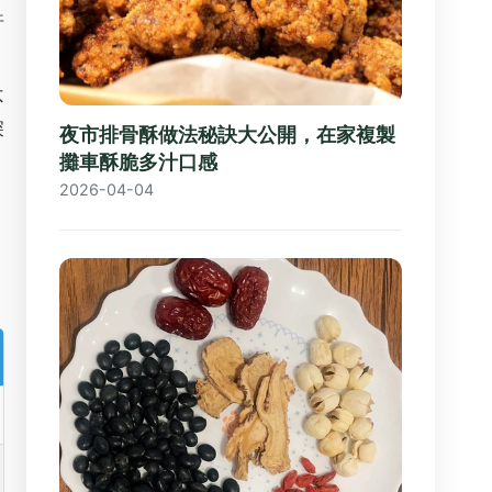
許
不
深
夜市排骨酥做法秘訣大公開，在家複製
攤車酥脆多汁口感
2026-04-04