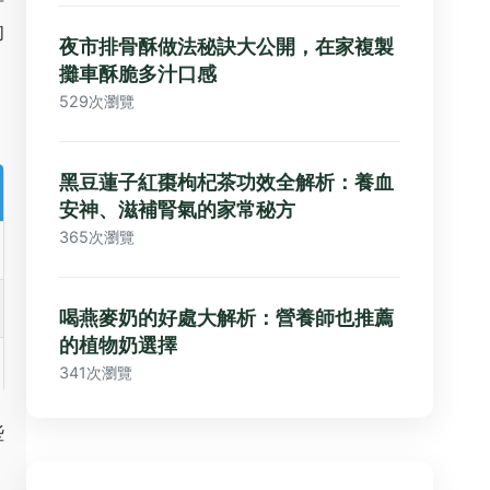
許
的
夜市排骨酥做法秘訣大公開，在家複製
攤車酥脆多汁口感
529次瀏覽
黑豆蓮子紅棗枸杞茶功效全解析：養血
安神、滋補腎氣的家常秘方
365次瀏覽
喝燕麥奶的好處大解析：營養師也推薦
的植物奶選擇
341次瀏覽
些