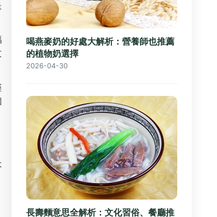
是
福
喝燕麥奶的好處大解析：營養師也推薦
文
的植物奶選擇
2026-04-30
槿
個
木
長壽麵意思全解析：文化習俗、餐廳推