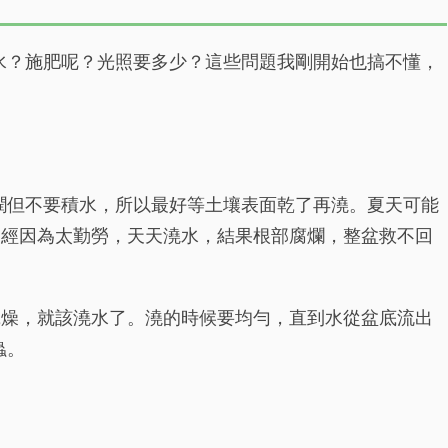
水？施肥呢？光照要多少？這些問題我剛開始也搞不懂，
潤但不要積水，所以最好等土壤表面乾了再澆。夏天可能
曾經因為太勤勞，天天澆水，結果根部腐爛，整盆救不回
乾燥，就該澆水了。澆的時候要均勻，直到水從盆底流出
蟲。