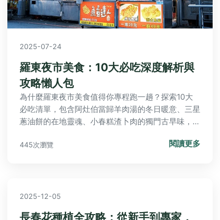
2025-07-24
羅東夜市美食：10大必吃深度解析與
攻略懶人包
為什麼羅東夜市美食值得你專程跑一趟？探索10大
必吃清單，包含阿灶伯當歸羊肉湯的冬日暖意、三星
蔥油餅的在地靈魂、小春糕渣卜肉的獨門古早味，以
及包心粉圓的冰火驚喜。炭火羊肉串與龍鳳腿的誘人
閱讀更多
445次瀏覽
香氣，搭配花生捲冰淇淋與紅豆湯圓的浪漫療癒，完
整資訊總整理與進階攻略，帶你深入品嚐宜蘭夜市的
美味精髓！
2025-12-05
長春花種植全攻略：從新手到專家，