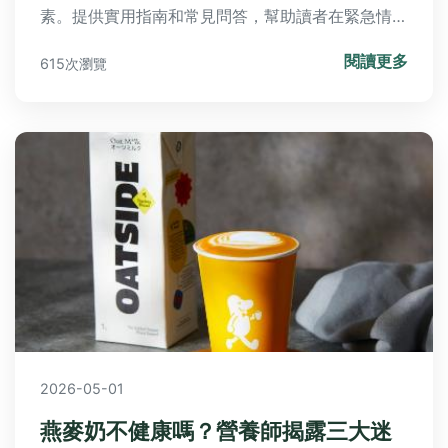
素。提供實用指南和常見問答，幫助讀者在緊急情況
下做出正確決策，避免致命風險。內容基於專業知識
閱讀更多
615次瀏覽
和真實案例，確保資訊準確可靠。
2026-05-01
燕麥奶不健康嗎？營養師揭露三大迷