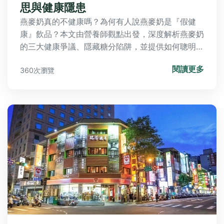
思與健康隱患
燕麥奶真的不健康嗎？為何有人說燕麥奶是『假健
康』飲品？本文由營養師觀點出發，深度解析燕麥奶
的三大健康爭議、隱藏糖分陷阱，並提供如何聰明挑
選與飲用的實用指南。破解迷思，找到最適合你的植
閱讀更多
360次瀏覽
物奶選擇。