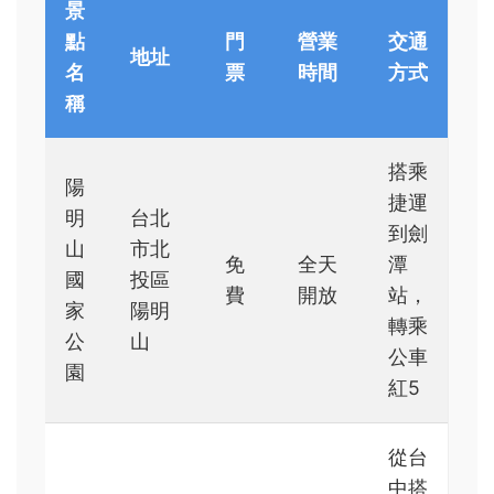
景
點
門
營業
交通
地址
名
票
時間
方式
稱
搭乘
陽
捷運
明
台北
到劍
山
市北
免
全天
潭
國
投區
費
開放
站，
家
陽明
轉乘
公
山
公車
園
紅5
從台
中搭