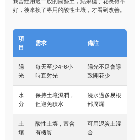
我曾經用過一般的園藝土，結果槴子花長得不
好，後來換了專用的酸性土壤，才看到改善。
項
需求
備註
目
陽
每天至少4-6小
陽光不足會導
光
時直射光
致開花少
水
保持土壤濕潤，
澆水過多易根
分
但避免積水
部腐爛
土
酸性土壤，富含
可用泥炭土混
壤
有機質
合