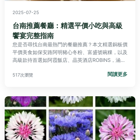
2025-07-25
台南推薦餐廳：精選平價小吃與高級
饗宴完整指南
您是否尋找台南最熱門的餐廳推薦？本文精選銅板價
平價美食如保安路阿明豬心冬粉、富盛號碗粿，以及
高級款待首選如阿霞飯店、晶英酒店ROBINS，涵蓋
日常餐桌到重要時刻。透過快搜表和精選比較，輕鬆
閱讀更多
517次瀏覽
解答您的台南美食疑問，規劃完美府城味蕾之旅！