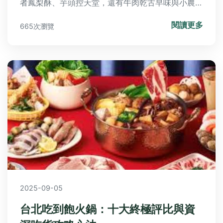
者鳳梨酥、芋頭控天堂，還有牛肉乾古早味與小農鮮
果醬。本文揭露採購行程規劃、避開人潮秘訣，以及
閱讀更多
665次瀏覽
旅人評價與挑選心法，讓您輕鬆買到在地人推薦的美
味好物！
2025-09-05
台北吃到飽火鍋：十大終極評比與資