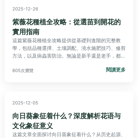
2025-12-26
紫薇花種植全攻略：從選苗到開花的
實用指南
這篇紫薇花種植全攻略提供從基礎到進階的完整教
學，包括品種選擇、土壤調配、澆水施肥技巧、修剪
方法，以及病蟲害防治。無論是新手還是老手，都能
找到實用資訊，讓您的紫薇花健康成長，花開滿枝。
閱讀更多
805次瀏覽
文中包含個人經驗分享和常見問答，幫助您避免常見
錯誤。
2025-12-05
向日葵象征着什么？深度解析花语与
文化象征意义
这篇文章全面探讨向日葵象征着什么？从历史起源、