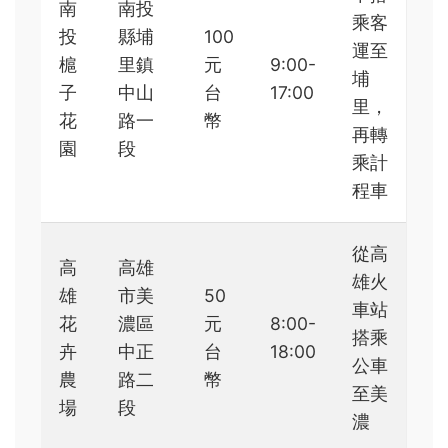
南
南投
乘客
投
縣埔
100
運至
槴
里鎮
元
9:00-
埔
子
中山
台
17:00
里，
花
路一
幣
再轉
園
段
乘計
程車
從高
高
高雄
雄火
雄
市美
50
車站
花
濃區
元
8:00-
搭乘
卉
中正
台
18:00
公車
農
路二
幣
至美
場
段
濃