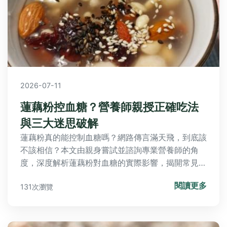
2026-07-11
蓮藕粉控血糖？營養師親授正確吃法
與三大迷思破解
蓮藕粉真的能控制血糖嗎？網路傳言滿天飛，到底該
不該相信？本文由親身嘗試並諮詢專業營養師的角
度，深度解析蓮藕粉對血糖的實際影響，揭開常見三
大迷思，並提供正確的食用方法、挑選技巧與注意事
閱讀更多
131次瀏覽
項，讓你吃對才能真正輔助健康管理。