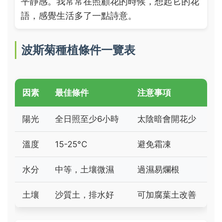
平靜感。我常常在照顧花的時候，想起它的花
語，感覺生活多了一點詩意。
波斯菊種植條件一覽表
因素
最佳條件
注意事項
陽光
全日照至少6小時
太陰暗會開花少
溫度
15-25°C
避免霜凍
水分
中等，土壤微濕
過濕易爛根
土壤
沙質土，排水好
可加腐葉土改善