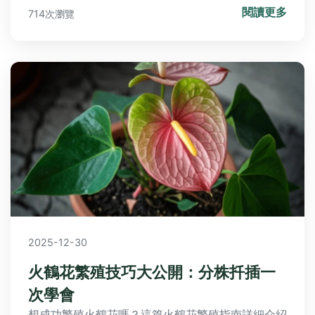
閱讀更多
714次瀏覽
餐館，應有盡有！
2025-12-30
火鶴花繁殖技巧大公開：分株扦插一
次學會
想成功繁殖火鶴花嗎？這篇火鶴花繁殖指南詳細介紹