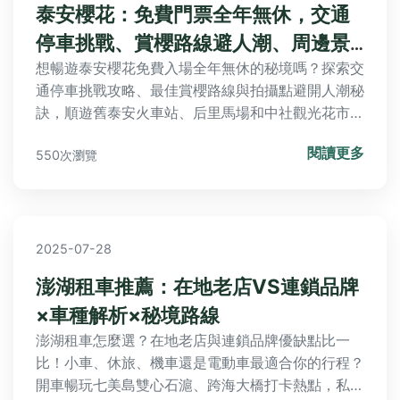
泰安櫻花：免費門票全年無休，交通
停車挑戰、賞櫻路線避人潮、周邊景
點住宿全攻略
想暢遊泰安櫻花免費入場全年無休的秘境嗎？探索交
通停車挑戰攻略、最佳賞櫻路線與拍攝點避開人潮秘
訣，順遊舊泰安火車站、后里馬場和中社觀光花市等
周邊景點，還有后豐商務旅店、水雲端概念旅館住宿
閱讀更多
550次瀏覽
推薦與Q&A解答櫻花之旅常見疑惑！
2025-07-28
澎湖租車推薦：在地老店VS連鎖品牌
×車種解析×秘境路線
澎湖租車怎麼選？在地老店與連鎖品牌優缺點比一
比！小車、休旅、機車還是電動車最適合你的行程？
開車暢玩七美島雙心石滬、跨海大橋打卡熱點，私房