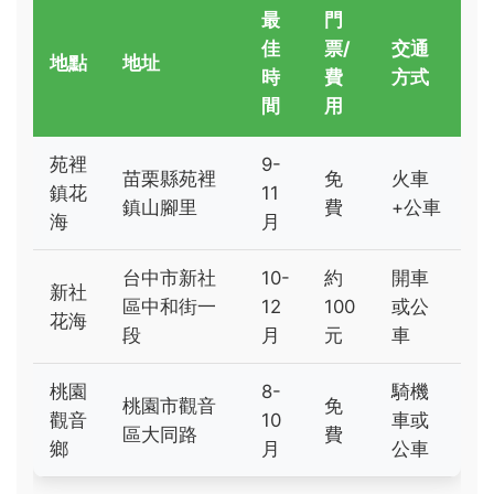
最
門
佳
票/
交通
地點
地址
時
費
方式
間
用
苑裡
9-
苗栗縣苑裡
免
火車
鎮花
11
鎮山腳里
費
+公車
海
月
台中市新社
10-
約
開車
新社
區中和街一
12
100
或公
花海
段
月
元
車
桃園
8-
騎機
桃園市觀音
免
觀音
10
車或
區大同路
費
鄉
月
公車