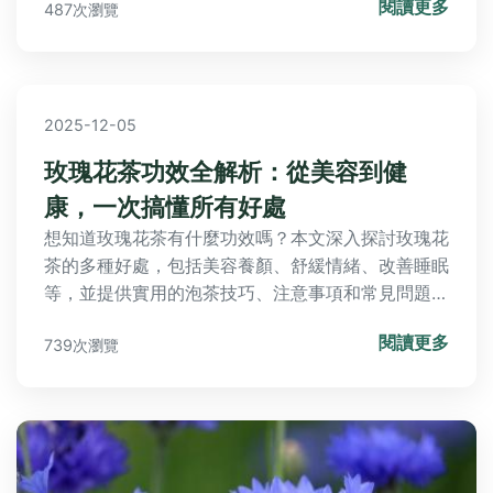
閱讀更多
487次瀏覽
2025-12-05
玫瑰花茶功效全解析：從美容到健
康，一次搞懂所有好處
想知道玫瑰花茶有什麼功效嗎？本文深入探討玫瑰花
茶的多種好處，包括美容養顏、舒緩情緒、改善睡眠
等，並提供實用的泡茶技巧、注意事項和常見問題解
答，讓您全面了解玫瑰花茶的功效與應用。無論您是
閱讀更多
739次瀏覽
新手還是資深愛好者，都能從中獲益，解決所有關於
玫瑰花茶有什麼功效的疑問。