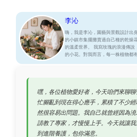
李沁
嗨，我是李沁，園藝與景觀設計出
的小鎮市集擺攤賣過自己種的乾燥
的溫柔世界。 我寫玫瑰的浪漫傳
的小花。對我而言，每一株植物都
嘿，各位植物愛好者，今天咱們來聊聊
忙腳亂到現在得心應手，累積了不少經
然很容易出問題。我自己就曾經因為澆
請教了專家，才慢慢上手。今天就讓我
到進階養護，包你滿意。