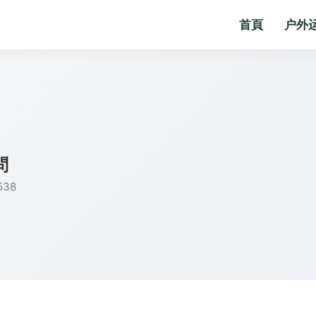
首頁
户外
問
38