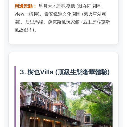
周邊景點：
星月大地景觀餐廳 (就在同園區，
view一樣棒)、泰安鐵道文化園區 (舊火車站氛
圍)、后里馬場、薩克斯風玩家館 (后里是薩克斯
風故鄉！)。
3. 樹也Villa (頂級生態奢華體驗)