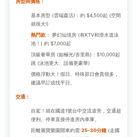
房型與價格：
基本房型 (雲端森活)：約 $4,500起 (空間
就很大!)
熱門款：
夢幻仙境房 (有KTV和滑水道泳
池！) 約 $7,000起
頂級奢華房 (如極光/峇里島)：$10,000起
跳 (泳池更大、設備更豪華)
價格浮動大！假日、特殊節日會貴很多，
建議早訂或找平日。
交通：
自駕！就在國道1號台中交流道旁，交通超
便利。停車直接停進房內車庫。
距離麗寶樂園開車約需
25-30分鐘
(走國