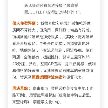
飯店提供付費預約接駁至麗寶樂
園/OUTLET (記得訂房時預約！)。
個人住宿評價：
我很喜歡它的設計感和乾淨度。
房間不算特大，但夠用，床好睡，備品有質感。
頂樓泳池和溫泉池加分很多，尤其晚上泡著溫泉
看星星很放鬆。早餐是自助式，選擇豐富也好
吃。地點無敵，下交流道就到，附近餐廳、便利
商店、全聯都有，機能性好。開車去麗寶約15-
20分鐘，算近。整體CP值高，是兼顧質感、便利
和價格的好選擇，尤其推薦給有開車的家庭或情
侶。豐原區
麗寶樂園附近住宿
的優質代表。
周邊景點：
廟東夜市 (豐原必吃美食集中地！走
路可到)、后豐鐵馬道起點 (租腳踏車騎去后里、
東豐綠廊)、葫蘆墩文化中心。