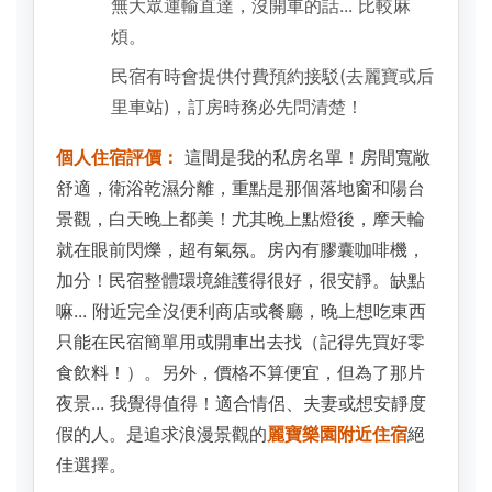
無大眾運輸直達，沒開車的話... 比較麻
煩。
民宿有時會提供付費預約接駁(去麗寶或后
里車站)，訂房時務必先問清楚！
個人住宿評價：
這間是我的私房名單！房間寬敞
舒適，衛浴乾濕分離，重點是那個落地窗和陽台
景觀，白天晚上都美！尤其晚上點燈後，摩天輪
就在眼前閃爍，超有氣氛。房內有膠囊咖啡機，
加分！民宿整體環境維護得很好，很安靜。缺點
嘛... 附近完全沒便利商店或餐廳，晚上想吃東西
只能在民宿簡單用或開車出去找（記得先買好零
食飲料！）。另外，價格不算便宜，但為了那片
夜景... 我覺得值得！適合情侶、夫妻或想安靜度
假的人。是追求浪漫景觀的
麗寶樂園附近住宿
絕
佳選擇。