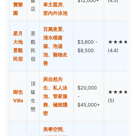
飯
$12,000+
(4.5)
寶樂
車主題房、
店
園
室內外泳池
百萬夜景、
星月
景
清水模建
大地
觀
$3,800 -
★★★★☆
築、泡湯
景觀
民
$8,500
(4.4)
池、寵物友
民宿
宿
善
與自然共
頂
生、私人泳
$20,000
樹也
級
★★★★★
池、管家服
-
Villa
生
(5)
務、極致隱
$45,000+
態
密
美學空間、