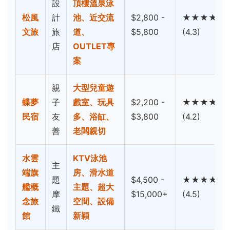
設
頂樓溫泉泳
松風
計
池、近交流
$2,800 -
★★★★
文旅
旅
道、
$5,800
(4.3)
店
OUTLET專
案
親
大型兒童遊
蝶夢
子
戲室、玩具
$2,200 -
★★★★
民宿
友
多、浴缸、
$3,800
(4.2)
善
老闆親切
水雲
KTV泳池
主
端旗
房、滑水道
題
$4,500 -
★★★★
艦概
主題、超大
摩
$15,000+
(4.5)
念旅
空間、設備
鐵
館
新穎