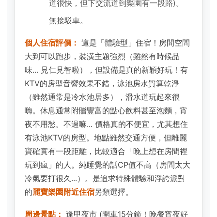
道很快，但下交流道到樂園有一段路)。
無接駁車。
個人住宿評價：
這是「體驗型」住宿！房間空間
大到可以跑步，裝潢主題強烈（雖然有時候品
味... 見仁見智啦），但設備是真的新穎好玩！有
KTV的房型音響效果不錯，泳池房水質算乾淨
（雖然通常是冷水池居多），滑水道玩起來很
嗨。休息通常附贈豐富的點心飲料甚至泡麵，宵
夜不用愁。不過嘛... 價格真的不便宜，尤其想住
有泳池KTV的房型。地點雖然交通方便，但離麗
寶確實有一段距離，比較適合「晚上想在房間裡
玩到瘋」的人。純睡覺的話CP值不高（房間太大
冷氣要打很久...）。是追求特殊體驗和浮誇派對
的
麗寶樂園附近住宿
另類選擇。
周邊景點：
逢甲夜市 (開車15分鐘！晚餐宵夜好