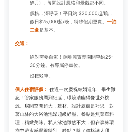
醉月) ，每間設計風格和景觀都不同。
價格... 深呼吸！平日約 $20,000起/晚，
假日$25,000起/晚，特殊假期更貴。
一泊
二食
是基本。
交通：
絕對需要自駕！距離麗寶樂園開車約25-
30分鐘。有專屬停車位。
沒接駁車。
個人住宿評價：
住過一次慶祝結婚週年，畢生難
忘！管家服務周到細膩，環境清幽得像世外桃
源。房間空間超大，建材、設計處處是巧思，對
著山林的大浴池泡澡超級紓壓。餐點是無菜單料
理，精緻美味。私人泳池雖然不大，但在森林環
抱中戲水感覺很特別。缺點？除了價格讓人腿