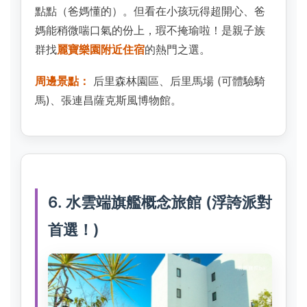
點點（爸媽懂的）。但看在小孩玩得超開心、爸
媽能稍微喘口氣的份上，瑕不掩瑜啦！是親子族
群找
麗寶樂園附近住宿
的熱門之選。
周邊景點：
后里森林園區、后里馬場 (可體驗騎
馬)、張連昌薩克斯風博物館。
6. 水雲端旗艦概念旅館 (浮誇派對
首選！)