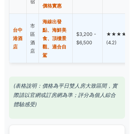
宿
價格實惠
海線出發
市
台中
點、海鮮美
區
$3,200 -
★★★★
港酒
食、頂樓景
酒
$6,500
(4.2)
店
觀、適合自
店
駕
(表格說明：價格為平日雙人房大致區間，實
際請以官網或訂房網為準；評分為個人綜合
體驗感受)