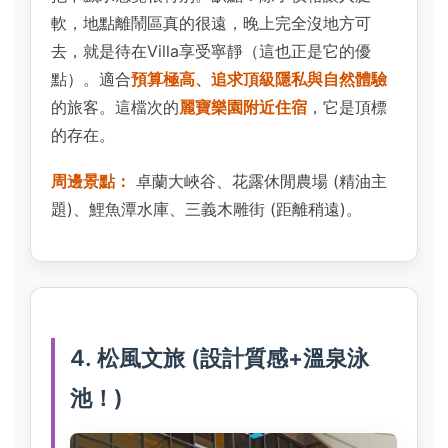
軟，地點離鬧區真的很遠，晚上完全沒地方可
去，就是待在Villa享受寧靜（這也正是它的優
點）。適合
預算極高、追求頂級隱私與自然體驗
的旅客。這檔次的
麗寶樂園附近住宿
，它是頂標
的存在。
周邊景點：
卓蘭大峽谷、花露休閒農場 (精油主
題)、鯉魚潭水庫、三義木雕街 (距離稍遠)。
4. 松風文旅 (設計質感+溫泉泳
池！)