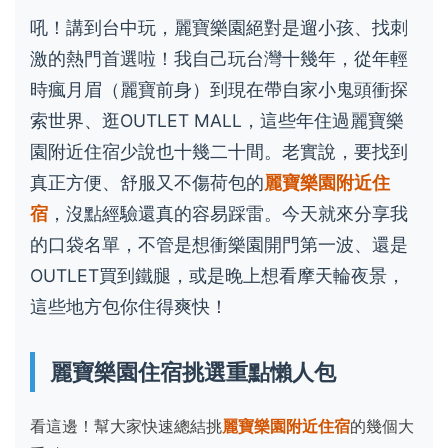
吼！講到台中玩，麗寶樂園絕對是遛小孩、找刺
激的熱門首選啦！我自己玩台灣十幾年，從年輕
時瘋月眉（麗寶前身）到現在帶自家小鬼頭衝探
索世界、逛OUTLET MALL，這些年住過麗寶樂
園附近住宿少說也十幾二十間。老實說，要找到
真正方便、舒服又不傷荷包的
麗寶樂園附近住
宿
，沒點經驗還真的容易踩雷。今天就來分享我
的口袋名單，不管是想衝樂園開門第一波、還是
OUTLET買到鐵腿，或是晚上想看摩天輪夜景，
這些地方包你住得爽快！
麗寶樂園住宿挑選重點懶人包
看這邊！幫大家快速總結挑
麗寶樂園附近住宿
的幾個大