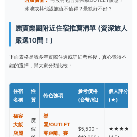
附加價值：
有沒有包含樂園或OUTLET優惠？
泳池或其他設施值不值得？景觀好不好？
麗寶樂園附近住宿推薦清單 (資深旅人
嚴選10間！)
下面表格是我多年實際住過或詳細考察後，真心覺得不
錯的選擇，幫大家分類比較：
住宿
性
參考價格
個人評分
特色強項
名稱
質
(台幣/晚)
(★)
福容
樂
度
大飯
園/OUTLET
假
$5,500 -
★★★★☆
店麗
零距離、賽