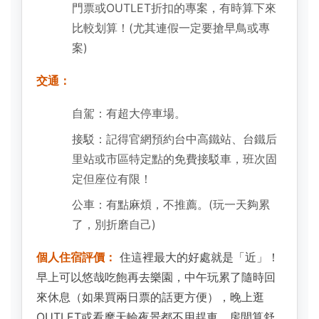
門票或OUTLET折扣的專案，有時算下來
比較划算！(尤其連假一定要搶早鳥或專
案)
交通：
自駕：有超大停車場。
接駁：記得官網預約台中高鐵站、台鐵后
里站或市區特定點的免費接駁車，班次固
定但座位有限！
公車：有點麻煩，不推薦。(玩一天夠累
了，別折磨自己)
個人住宿評價：
住這裡最大的好處就是「近」！
早上可以悠哉吃飽再去樂園，中午玩累了隨時回
來休息（如果買兩日票的話更方便），晚上逛
OUTLET或看摩天輪夜景都不用趕車。房間算舒