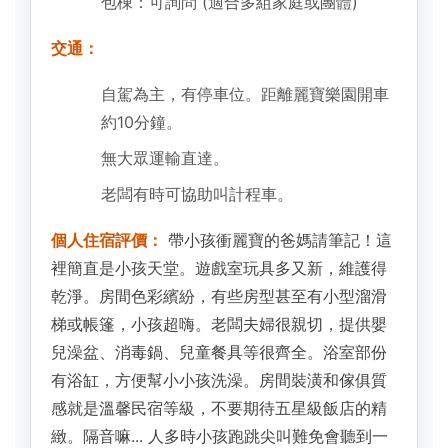
包棟：可詢問 (適合多組家庭或團體)
交通：
自駕為主，有停車位。距離麗寶樂園開車
約10分鐘。
無大眾運輸直達。
老闆有時可協助叫計程車。
個人住宿評價：
帶小孩衝麗寶的爸媽請筆記！這
裡簡直是小孩天堂。遊戲室玩具多又新，維護得
乾淨。房間色彩繽紛，有些房型甚至有小型溜滑
梯或帳篷，小孩超嗨。老闆夫婦很親切，提供嬰
兒澡盆、消毒鍋、兒童餐具等很齊全。浴室部份
有浴缸，方便幫小小孩洗澡。房間裝潢和傢俱質
感就是溫馨民宿等級，不要期待五星級飯店的精
緻。隔音嘛... 人多時小孩跑跳尖叫難免會聽到一