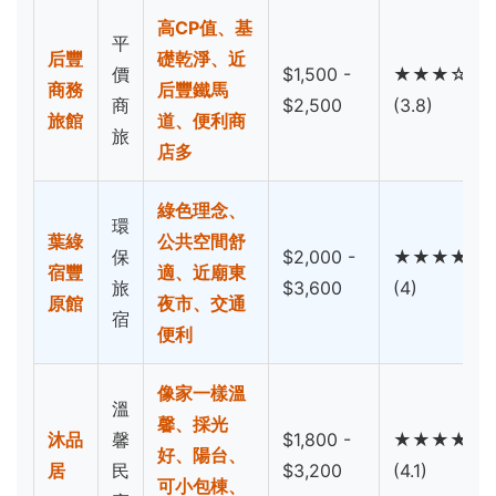
高CP值、基
平
后豐
礎乾淨、近
價
$1,500 -
★★★☆
商務
后豐鐵馬
商
$2,500
(3.8)
旅館
道、便利商
旅
店多
綠色理念、
環
葉綠
公共空間舒
保
$2,000 -
★★★★
宿豐
適、近廟東
旅
$3,600
(4)
原館
夜市、交通
宿
便利
像家一樣溫
溫
馨、採光
沐品
馨
$1,800 -
★★★★
好、陽台、
居
民
$3,200
(4.1)
可小包棟、