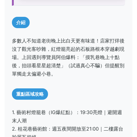
介紹
多數人不知道老街晚上比白天更有味道！店家打烊後
沒了觀光客吵雜，紅燈籠亮起的石板路根本穿越劇現
場。上回遇到導覽員阿伯爆料：「摸乳巷晚上十點
後，抬頭看星星超清楚」（試過真心不騙）但提醒別
單獨走太偏避小巷。
重點區域攻略
1. 藝術村燈籠巷（IG爆紅點）：19:30亮燈｜避開週
末人潮
2. 桂花巷藝術館：週五夜間開放至21:00｜二樓露台
拍屋瓦超絕