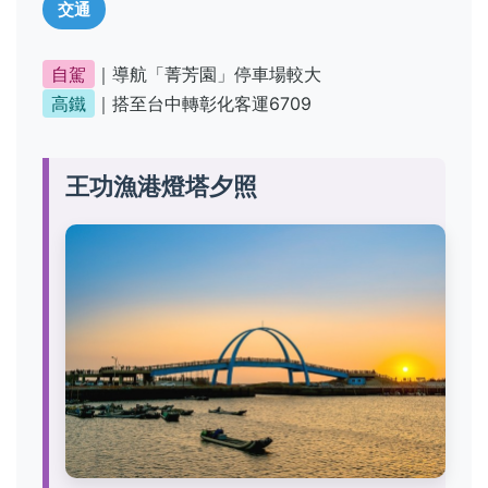
交通
自駕
｜導航「菁芳園」停車場較大
高鐵
｜搭至台中轉彰化客運6709
王功漁港燈塔夕照