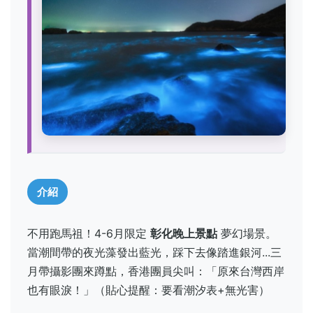
介紹
不用跑馬祖！4-6月限定
彰化晚上景點
夢幻場景。
當潮間帶的夜光藻發出藍光，踩下去像踏進銀河...三
月帶攝影團來蹲點，香港團員尖叫：「原來台灣西岸
也有眼淚！」（貼心提醒：要看潮汐表+無光害）