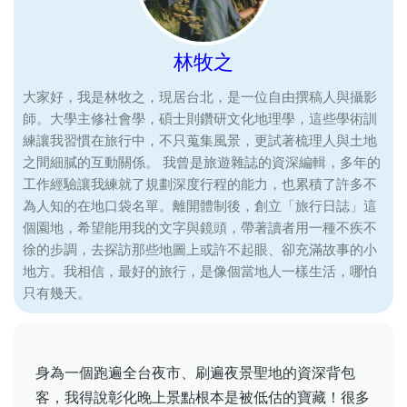
林牧之
大家好，我是林牧之，現居台北，是一位自由撰稿人與攝影
師。大學主修社會學，碩士則鑽研文化地理學，這些學術訓
練讓我習慣在旅行中，不只蒐集風景，更試著梳理人與土地
之間細膩的互動關係。 我曾是旅遊雜誌的資深編輯，多年的
工作經驗讓我練就了規劃深度行程的能力，也累積了許多不
為人知的在地口袋名單。離開體制後，創立「旅行日誌」這
個園地，希望能用我的文字與鏡頭，帶著讀者用一種不疾不
徐的步調，去探訪那些地圖上或許不起眼、卻充滿故事的小
地方。我相信，最好的旅行，是像個當地人一樣生活，哪怕
只有幾天。
身為一個跑遍全台夜市、刷遍夜景聖地的資深背包
客，我得說彰化晚上景點根本是被低估的寶藏！很多