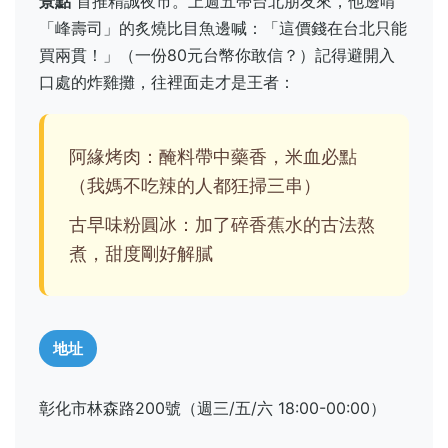
景點
首推精誠夜市。上週五帶台北朋友來，他邊啃
「峰壽司」的炙燒比目魚邊喊：「這價錢在台北只能
買兩貫！」（一份80元台幣你敢信？）記得避開入
口處的炸雞攤，往裡面走才是王者：
阿緣烤肉：醃料帶中藥香，米血必點
（我媽不吃辣的人都狂掃三串）
古早味粉圓冰：加了碎香蕉水的古法熬
煮，甜度剛好解膩
地址
彰化市林森路200號（週三/五/六 18:00-00:00）