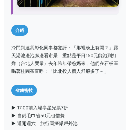
介紹
冷門到連我彰化同事都驚訝：「那裡晚上有開？」露
天湯池邊泡腳邊看市景，重點是平日150元能泡到打
烊（台北人哭暈）去年跨年帶爸媽來，他們在石板區
喝著桂圓茶直呼：「比北投人擠人舒服多了～」
省錢密技
▶ 17:00前入場享星光票7折
▶ 自備毛巾省50元租借費
▶ 避開週六｜旅行團擠爆戶外池