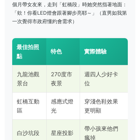
個月帶女友來，走到「虹橋段」時她突然指著地面：
「欸！你看LED燈會跟著腳步亮耶～」（直男如我第
一次覺得市政府懂約會需求）
最佳拍照
特色
實際體驗
點
九龍池觀
270度市
週四人少好卡
景台
夜景
位
虹橋互動
感應式燈
穿淺色鞋效果
區
光
更明顯
帶小孩來他們
白沙坑段
星座投影
瘋掉