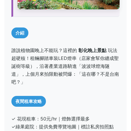
介紹
誰說植物園晚上不能玩？這裡的
彰化晚上景點
玩法
超硬核！租輛腳踏車裝LED燈串（店家會幫你纏成聖
誕樹等級），沿著產業道路騎進「波波球燈海隧
道」，上個月來拍限動被問爆：「這在哪？不是台南
吧？」
夜間租車攻略
✓ 花現租車：50元/hr｜燈飾選擇最多
✓綠果庭院：提供免費導覽地圖｜標註私房拍照點