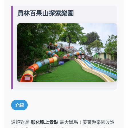
員林百果山探索樂園
介紹
這絕對是
彰化晚上景點
最大黑馬！廢棄遊樂園改造