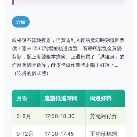
介紹
嚴格說不算純夜景，但黃昏到入夜的魔幻時刻值回票
價！週末17:30到場搶棧道位置，看著蚵架從金黃變
剪影，配上潮聲根本療癒。上週日買了「洪維身」的
炸蚵嗲邊吃邊等，酥皮卡滋作響時太陽正好落下...
（吃貨的儀式感）
月份
建議抵達時間
周邊好料
5-8月
17:50-18:30
芳苑蚵仔炸
9-12月
17:00-17:45
王功珍珠蚵