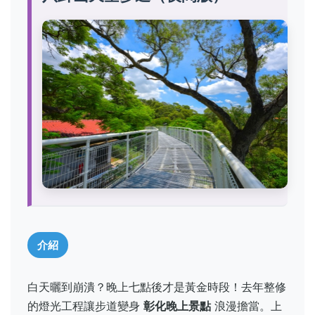
介紹
白天曬到崩潰？晚上七點後才是黃金時段！去年整修
的燈光工程讓步道變身
彰化晚上景點
浪漫擔當。上