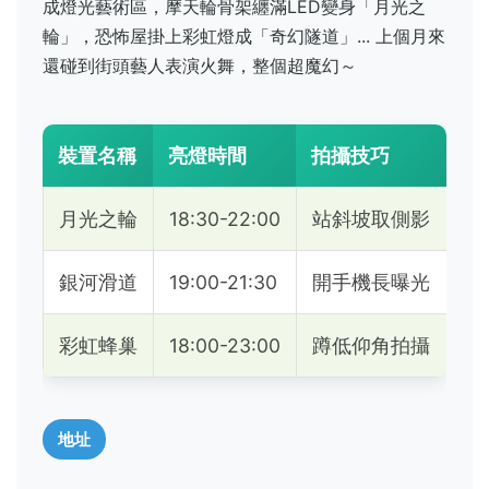
成燈光藝術區，摩天輪骨架纏滿LED變身「月光之
輪」，恐怖屋掛上彩虹燈成「奇幻隧道」... 上個月來
還碰到街頭藝人表演火舞，整個超魔幻～
裝置名稱
亮燈時間
拍攝技巧
月光之輪
18:30-22:00
站斜坡取側影
銀河滑道
19:00-21:30
開手機長曝光
彩虹蜂巢
18:00-23:00
蹲低仰角拍攝
地址