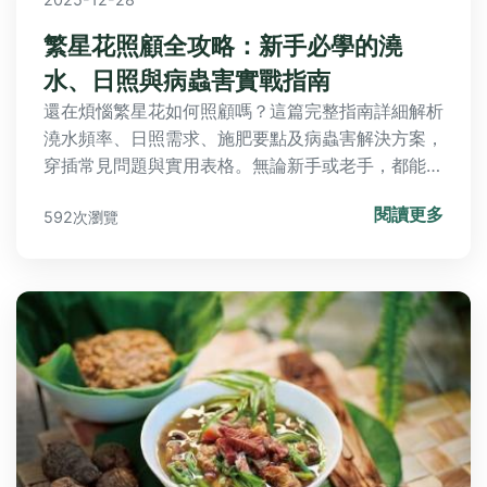
繁星花照顧全攻略：新手必學的澆
水、日照與病蟲害實戰指南
還在煩惱繁星花如何照顧嗎？這篇完整指南詳細解析
澆水頻率、日照需求、施肥要點及病蟲害解決方案，
穿插常見問題與實用表格。無論新手或老手，都能輕
鬆養出健康綻放的繁星花，讓你的花園四季如春。
閱讀更多
592次瀏覽