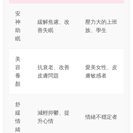
安
神
緩解焦慮、改
壓力大的上班
助
善失眠
族、學生
眠
美
容
抗衰老、改善
愛美女性、皮
養
皮膚問題
膚敏感者
顏
舒
緩
減輕抑鬱、提
情緒不穩定者
情
升心情
緒