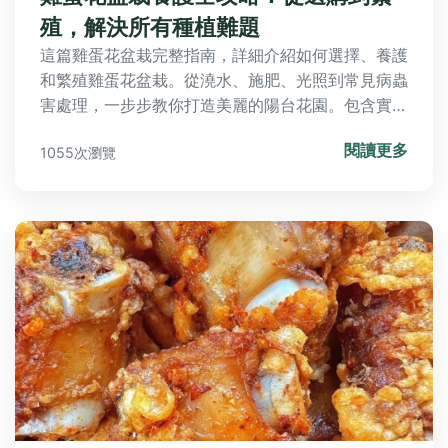
殖，解決所有種植難題
這篇雞蛋花盆栽完整指南，詳細介紹如何選擇、養護
和繁殖雞蛋花盆栽。從澆水、施肥、光照到常見病蟲
害處理，一步步教你打造美麗的陽台花園。包含實用
技巧、問答集和表格比較，適合新手和老手，解決所
閱讀更多
1055次瀏覽
有關於雞蛋花盆栽的疑問。