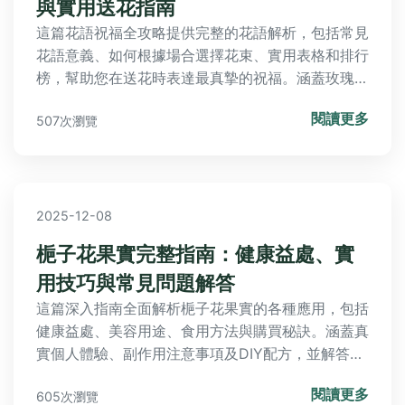
與實用送花指南
這篇花語祝福全攻略提供完整的花語解析，包括常見
花語意義、如何根據場合選擇花束、實用表格和排行
榜，幫助您在送花時表達最真摯的祝福。涵蓋玫瑰、
百合、康乃馨等花種的詳細介紹，並解答常見問題，
閱讀更多
507次瀏覽
讓您輕鬆掌握花語的奧秘。
2025-12-08
梔子花果實完整指南：健康益處、實
用技巧與常見問題解答
這篇深入指南全面解析梔子花果實的各種應用，包括
健康益處、美容用途、食用方法與購買秘訣。涵蓋真
實個人體驗、副作用注意事項及DIY配方，並解答常
見問題如「梔子花果實可以吃嗎？」、「副作用有哪
閱讀更多
605次瀏覽
些？」幫助您安全有效地使用。