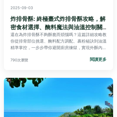
2025-09-03
炸排骨酥: 終極臺式炸排骨酥攻略，解
密食材選擇、醃料魔法與油溫控制關
鍵
還在為炸排骨酥不夠酥脆而煩惱嗎？這篇詳細攻略教
你從排骨部位挑選、醃料配方調配、裹粉秘訣到油溫
精準掌控，一步步帶你避開廚房煉獄，實現外酥內嫩
的天堂美味，並分享升級搭配與常見QA解答！
閱讀更多
790次瀏覽