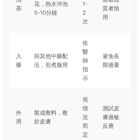
花，熱水沖泡
1-
茶
質者慎
5-10分鐘
2
用
次
依
醫
入
與其他中藥配
避免長
師
藥
伍，煎煮服用
期過量
指
示
視
情
測試皮
外
製成敷料，敷
況
膚過敏
用
於皮膚
而
反應
定