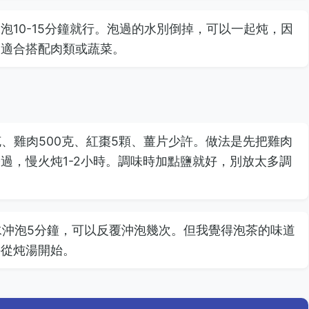
10-15分鐘就行。泡過的水別倒掉，可以一起炖，因
，適合搭配肉類或蔬菜。
、雞肉500克、紅棗5顆、薑片少許。做法是先把雞肉
過，慢火炖1-2小時。調味時加點鹽就好，別放太多調
熱水沖泡5分鐘，可以反覆沖泡幾次。但我覺得泡茶的味道
手從炖湯開始。