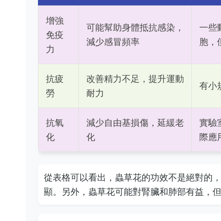
增強
可能幫助身體抵抗感染，
一些
免疫
減少感冒頻率
胞，
力
抗疲
改善精力不足，提升運動
有小
勞
耐力
抗氧
減少自由基損傷，延緩老
實驗
化
化
際應
從表格可以看出，蟲草花的功效不是絕對的
顯。另外，蟲草花可能對腎臟和肺部有益，