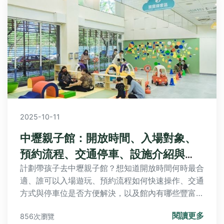
2025-10-11
中壢親子館：開放時間、入場對象、
預約流程、交通停車、設施介紹與
FAQ全攻略
計劃帶孩子去中壢親子館？想知道開放時間何時最合
適、誰可以入場遊玩、預約流程如何快速操作、交通
方式與停車位是否方便解決，以及館內有哪些豐富兒
童設施？本文完整解答所有常見問題，讓您輕鬆規劃
閱讀更多
856次瀏覽
完美親子時光！