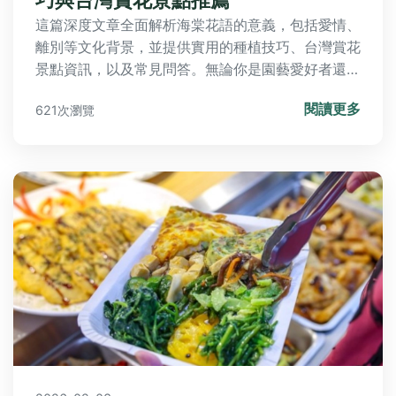
這篇深度文章全面解析海棠花語的意義，包括愛情、
離別等文化背景，並提供實用的種植技巧、台灣賞花
景點資訊，以及常見問答。無論你是園藝愛好者還是
想送禮，都能找到所需資訊，解決所有關於海棠花語
閱讀更多
621次瀏覽
的疑問。