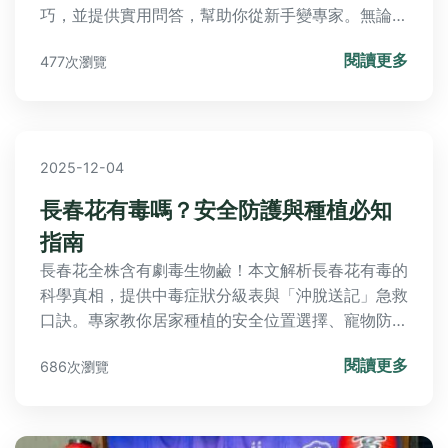
巧，並提供實用問答，幫助你從新手變專家。無論是
咖啡愛好者還是農友，都能找到完整資訊。
閱讀更多
477次瀏覽
2025-12-04
長春花有毒嗎？安全防護與種植必知
指南
長春花全株含有劇毒生物鹼！本文解析長春花有毒的
科學真相，提供中毒症狀分級表與「沖脫送記」急救
口訣。專家教你居家種植的安全位置選擇、寵物防護
實戰技巧，破解常見迷思並推薦無毒替代植物。附醫
閱讀更多
686次瀏覽
師專業建議與緊急處理步驟，讓您安心享受園藝樂
趣。