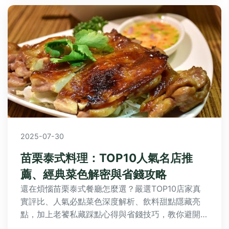
2025-07-30
苗栗泰式料理：TOP10人氣名店推
薦、經典菜色解密與省錢攻略
還在煩惱苗栗泰式餐廳怎麼選？嚴選TOP10店家真
實評比、人氣必點菜色深度解析、飲料甜點隱藏亮
點，加上老饕私藏踩點心得與省錢技巧，教你避開地
雷、吃出道地泰味！想知道苗栗泰式美味秘訣？答案