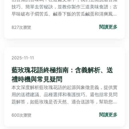
技巧、簡單去苦秘訣，並教你製作三道美味食譜：古
早味破布子燜苦瓜、鹹香下飯的苦瓜鹹蛋和清爽鳳梨
蘋果苦瓜汁，還有Q&A解答常見問題，讓苦瓜料理
閱讀更多
827次瀏覽
變得更輕鬆可口！
2025-11-11
藍玫瑰花語終極指南：含義解析、送
禮時機與常見疑問
本文深度解析藍玫瑰花語的起源與象徵意義，提供實
用的送禮建議、品種選擇和養護技巧。還包括常見問
題解答，如藍玫瑰是否天然、適合送誰等，幫助您在
不同場合做出最佳選擇。內容涵蓋歷史背景、現代應
閱讀更多
600次瀏覽
用和個人經驗分享，實用性強。