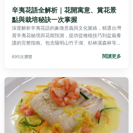
辛夷花語全解析｜花開寓意、賞花景
點與栽培秘訣一次掌握
深度解析辛夷花語的象徵意義與文化脈絡，精選台灣
賞辛夷花秘境與花期預測，提供從種植技巧到盆栽養
護的完整指南。包含陽明山竹子湖、杉林溪森林等熱
門景點交通攻略，解答常見栽培問題，帶你徹底讀懂
閱讀更多
695次瀏覽
辛夷花的浪漫語言。