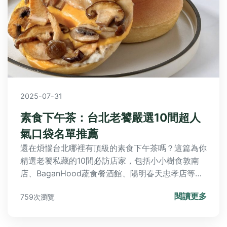
2025-07-31
素食下午茶：台北老饕嚴選10間超人
氣口袋名單推薦
還在煩惱台北哪裡有頂級的素食下午茶嗎？這篇為你
精選老饕私藏的10間必訪店家，包括小小樹食敦南
店、BaganHood蔬食餐酒館、陽明春天忠孝店等，
從創意料理到舒適氛圍一應俱全，更有常見問題解
閱讀更多
759次瀏覽
答，助你輕鬆規劃完美午茶時光，享受健康又美味的
素食饗宴。