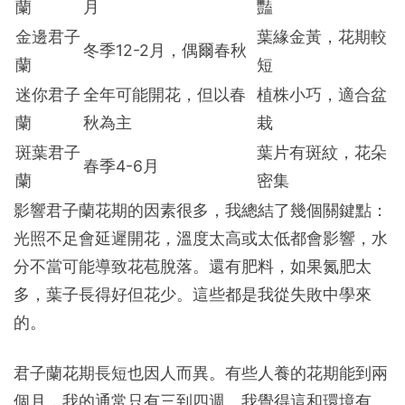
蘭
月
豔
金邊君子
葉緣金黃，花期較
冬季12-2月，偶爾春秋
蘭
短
迷你君子
全年可能開花，但以春
植株小巧，適合盆
蘭
秋為主
栽
斑葉君子
葉片有斑紋，花朵
春季4-6月
蘭
密集
影響君子蘭花期的因素很多，我總結了幾個關鍵點：
光照不足會延遲開花，溫度太高或太低都會影響，水
分不當可能導致花苞脫落。還有肥料，如果氮肥太
多，葉子長得好但花少。這些都是我從失敗中學來
的。
君子蘭花期長短也因人而異。有些人養的花期能到兩
個月，我的通常只有三到四週。我覺得這和環境有