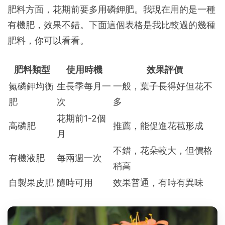
肥料方面，花期前要多用磷鉀肥。我現在用的是一種
有機肥，效果不錯。下面這個表格是我比較過的幾種
肥料，你可以看看。
肥料類型
使用時機
效果評價
氮磷鉀均衡
生長季每月一
一般，葉子長得好但花不
肥
次
多
花期前1-2個
高磷肥
推薦，能促進花苞形成
月
不錯，花朵較大，但價格
有機液肥
每兩週一次
稍高
自製果皮肥
隨時可用
效果普通，有時有異味