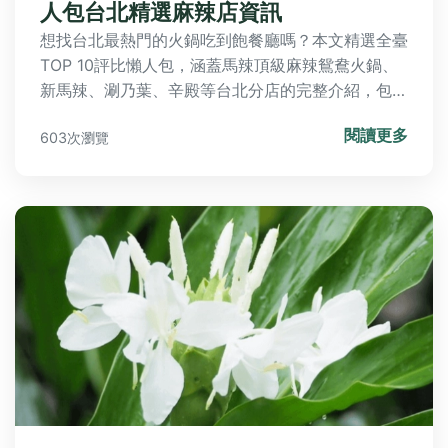
人包台北精選麻辣店資訊
想找台北最熱門的火鍋吃到飽餐廳嗎？本文精選全臺
TOP 10評比懶人包，涵蓋馬辣頂級麻辣鴛鴦火鍋、
新馬辣、涮乃葉、辛殿等台北分店的完整介紹，包括
地址、營業時間、價格區間與必點選單，並提供火鍋
閱讀更多
603次瀏覽
吃到飽終極Q&A解答常見疑問，助您輕鬆規劃美食
之旅。