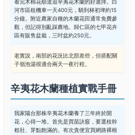
看完木棉花順道追辛夷花木蘭的好選擇。白
河市區租機車一天400元，騎到林初埤約15
分鐘。附近農家自種的木蘭花田通常免費參
觀，但記得別亂踩農地。歸仁區的七甲花卉
區有販售盆栽，三吋盆約250元。
老實說，南部的花況比北部差些，但搭配關
子嶺泡湯很適合兩天一夜行程。
辛夷花木蘭種植實戰手冊
我家陽台那株辛夷花木蘭養了三年終於開
花，心得一堆。首先是買苗訣竅，要選枝幹
粗壯、芽點飽滿的。有次貪便宜買網路裸根