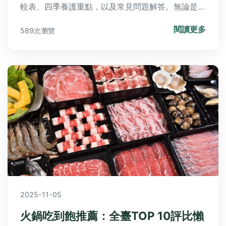
較表、四季養護重點，以及常見問題解答。無論是送
禮心意表達或居家園藝佈置，這篇最完整的繁星花攻
閱讀更多
589次瀏覽
略都能滿足需求。
2025-11-05
火鍋吃到飽推薦：全臺TOP 10評比懶