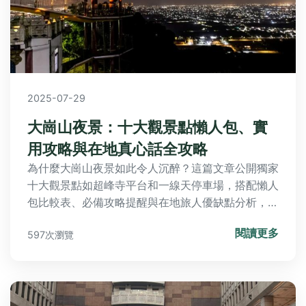
2025-07-29
大崗山夜景：十大觀景點懶人包、實
用攻略與在地真心話全攻略
為什麼大崗山夜景如此令人沉醉？這篇文章公開獨家
十大觀景點如超峰寺平台和一線天停車場，搭配懶人
包比較表、必備攻略提醒與在地旅人優缺點分析，還
有熱門問答解答所有疑問，帶你輕鬆玩轉高雄絕美夜
閱讀更多
597次瀏覽
景秘境！