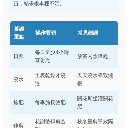
苗，結果根本種不活。
養護
操作要領
常見錯誤
重點
每日至少4小時
日照
放室內陰暗處
直射光
土表乾燥才澆
天天澆水導致爛
澆水
透
根
開花期猛灌開花
施肥
每季施長效肥
肥
花謝後輕剪造
秋冬重剪導致隔
修剪