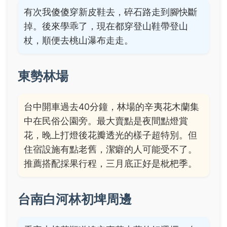
有次我傻傻穿新皮鞋去，碎石路走到腳快斷
掉。後來學乖了，現在都穿登山鞋帶登山
杖，順便去桃山瀑布走走。
東勢林場
台中開車過去40分鐘，林場的辛夷花木蘭集
中在民俗公園旁。最大賣點是夜間點燈賞
花，晚上打燈後花瓣透光的樣子超特別。但
住宿設施有點老舊，潔癖的人可能受不了。
推薦搭配採果行程，三月底正好是枇杷季。
台南白河林初埤周邊