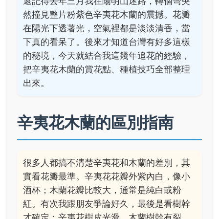
還記得去年三月我在陽明山迷路，轉個彎突
然撞見整片粉紫色辛夷花木蘭的震撼。花瓣
在陽光下透著光，空氣裡都是淡淡清香，當
下真的看呆了。後來才知道台灣有好多這樣
的秘境，今天就結合我這幾年追花的經驗，
把辛夷花木蘭的賞花點、種植技巧全部整理
出來。
辛夷花木蘭的區別指南
很多人都搞不清楚辛夷花和木蘭的差別，其
實看花瓣最準。辛夷花花瓣外紫內白，像小
酒杯；木蘭花瓣比較大，通常是純白或粉
紅。有次我跟朋友爭論好久，最後是看樹幹
才確定：辛夷花樹皮光滑，木蘭樹幹有裂