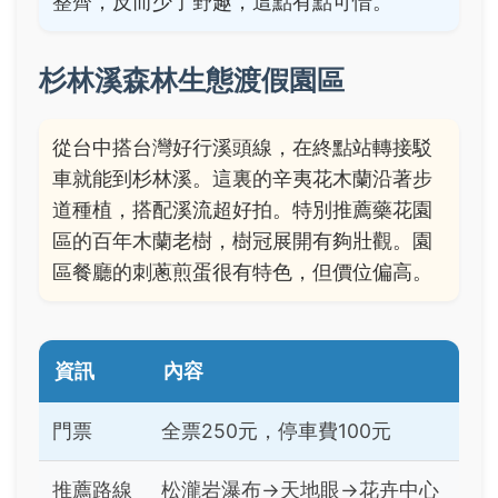
整齊，反而少了野趣，這點有點可惜。
杉林溪森林生態渡假園區
從台中搭台灣好行溪頭線，在終點站轉接駁
車就能到杉林溪。這裏的辛夷花木蘭沿著步
道種植，搭配溪流超好拍。特別推薦藥花園
區的百年木蘭老樹，樹冠展開有夠壯觀。園
區餐廳的刺蔥煎蛋很有特色，但價位偏高。
資訊
內容
門票
全票250元，停車費100元
推薦路線
松瀧岩瀑布→天地眼→花卉中心