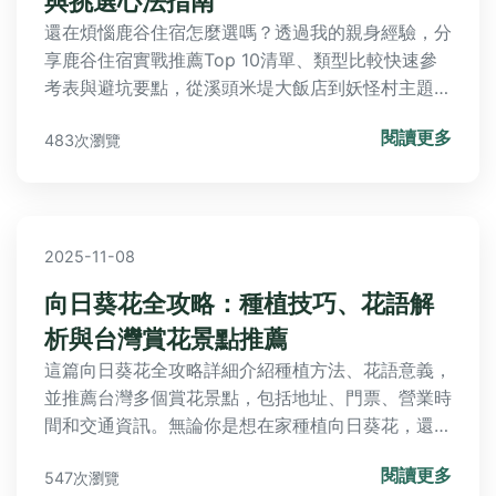
與挑選心法指南
還在煩惱鹿谷住宿怎麼選嗎？透過我的親身經驗，分
享鹿谷住宿實戰推薦Top 10清單、類型比較快速參
考表與避坑要點，從溪頭米堤大飯店到妖怪村主題飯
店，完整評價搭配私房挑選心法和行程小建議，解答
閱讀更多
483次瀏覽
常見疑問，助您輕鬆規劃完美旅程！
2025-11-08
向日葵花全攻略：種植技巧、花語解
析與台灣賞花景點推薦
這篇向日葵花全攻略詳細介紹種植方法、花語意義，
並推薦台灣多個賞花景點，包括地址、門票、營業時
間和交通資訊。無論你是想在家種植向日葵花，還是
計劃出遊賞花，都能找到實用建議和常見問題解答，
閱讀更多
547次瀏覽
幫助你輕鬆享受向日葵花的魅力。