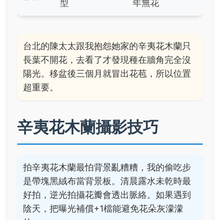
型
年無花
台北的陳太太跟我抱怨她家的辛夷花木蘭只
長葉不開花，去看了才發現種在牆角完全沒
陽光。移盆後三個月就冒出花苞，所以位置
超重要。
辛夷花木蘭攝影技巧
拍辛夷花木蘭最怕背景亂糟糟，我的偷吃步
是帶塊黑絨布當背景板。清晨露水未乾時最
好拍，逆光拍攝花瓣會透出脈絡。如果遇到
陰天，把曝光補償+1檔能避免花朵灰濛濛