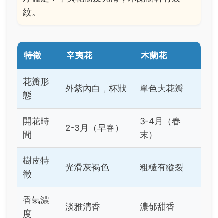
紋。
特徵
辛夷花
木蘭花
花瓣形
外紫內白，杯狀
單色大花瓣
態
開花時
3-4月（春
2-3月（早春）
間
末）
樹皮特
光滑灰褐色
粗糙有縱裂
徵
香氣濃
淡雅清香
濃郁甜香
度