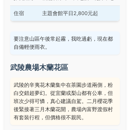
住宿
主題會館平日2,800元起
要注意山區午後常起霧，我吃過虧，現在都
自備輕便雨衣。
武陵農場木蘭花區
武陵的辛夷花木蘭集中在茶園步道兩側，粉
白交錯超夢幻。從宜蘭或梨山都有公車，但
班次少得可憐，真心建議自駕。二月櫻花季
後緊接著三月木蘭花開，農場內富野渡假村
有套裝行程，但價格很不親民。