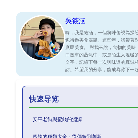
吳筱涵
嗨，我是筱涵，一個將味蕾視為探
也待過美食媒體。這些年，我帶著
庶民美食。 對我來說，食物的美
口攤車的蒸氣中，或是陌生人溫暖
文字，記錄下每一次與味道的真誠
訪。希望我的分享，能成為你下一
快速导览
安平老街與蜜餞的淵源
蜜餞的種類大全：從傳統到創新