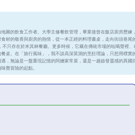
險地圖的飲食工作者。大學主修餐飲管理，畢業後曾在飯店廚房歷練
對食材的敬畏與廚房的熱情，從一本正經的料理書桌，走向街頭巷尾
味，不只存在於米其林餐廳。更多時候，它藏在傳統市場的吆喝聲裡、
的餐桌。在「旅行風味」，我不談高深莫測的烹飪理論，只想用樸實
相遇，無論是一盤重現記憶的阿嬤家常菜，還是一趟啟發靈感的異國
趟味覺冒險的起點。