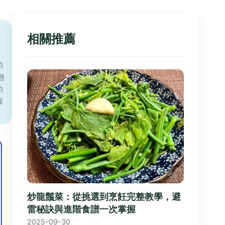
相關推薦
，
的
巷
的
採
炒龍鬚菜：從挑選到烹飪完整教學，避
雷秘訣與進階食譜一次掌握
2025-09-30