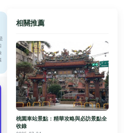
相關推薦
是
口
徐
樣
桃園車站景點：精華攻略與必訪景點全
收錄