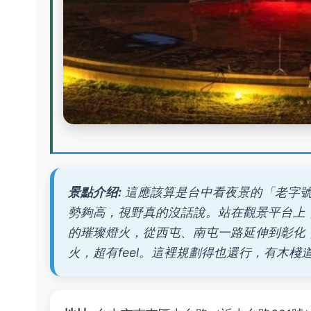
景點介绍:
這應該算是台中看夜景的「老字號
勢夠高，視野真的沒話說。站在觀景平台上
的璀璨燈火，從西屯、南屯一路延伸到彰化
火，超有feel。這裡規劃得也還行，有木