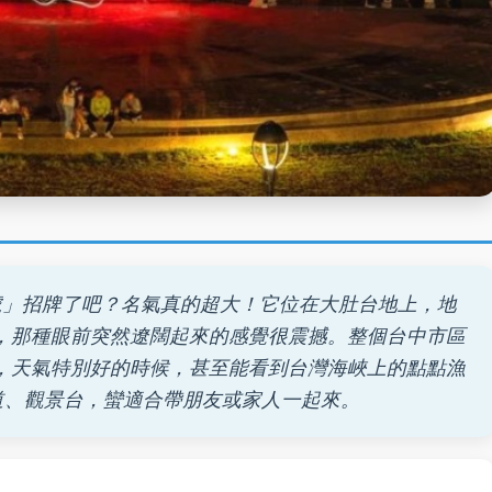
」招牌了吧？名氣真的超大！它位在大肚台地上，地
，那種眼前突然遼闊起來的感覺很震撼。整個台中市區
，天氣特別好的時候，甚至能看到台灣海峽上的點點漁
棧道、觀景台，蠻適合帶朋友或家人一起來。