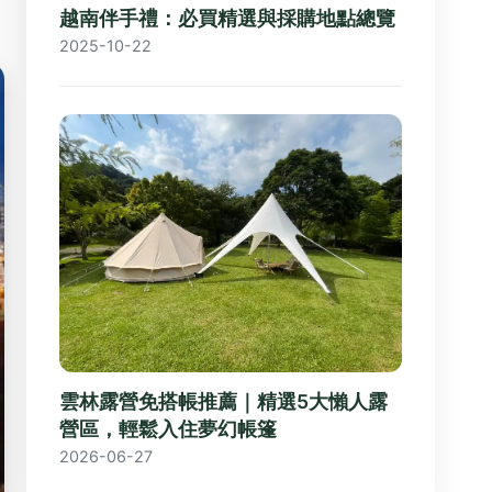
越南伴手禮：必買精選與採購地點總覽
2025-10-22
雲林露營免搭帳推薦｜精選5大懶人露
營區，輕鬆入住夢幻帳篷
2026-06-27