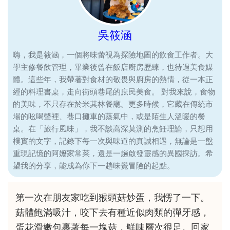
吳筱涵
嗨，我是筱涵，一個將味蕾視為探險地圖的飲食工作者。大
學主修餐飲管理，畢業後曾在飯店廚房歷練，也待過美食媒
體。這些年，我帶著對食材的敬畏與廚房的熱情，從一本正
經的料理書桌，走向街頭巷尾的庶民美食。 對我來說，食物
的美味，不只存在於米其林餐廳。更多時候，它藏在傳統市
場的吆喝聲裡、巷口攤車的蒸氣中，或是陌生人溫暖的餐
桌。在「旅行風味」，我不談高深莫測的烹飪理論，只想用
樸實的文字，記錄下每一次與味道的真誠相遇，無論是一盤
重現記憶的阿嬤家常菜，還是一趟啟發靈感的異國採訪。希
望我的分享，能成為你下一趟味覺冒險的起點。
第一次在朋友家吃到猴頭菇炒蛋，我愣了一下。
菇體飽滿吸汁，咬下去有種近似肉類的彈牙感，
蛋花滑嫩包裹著每一塊菇，鮮味層次很足。回家