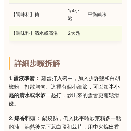
1/4小
【調味料】糖
平衡鹹味
匙
【調味料】清水或高湯
2大匙
詳細步驟拆解
1. 蛋液準備：
雞蛋打入碗中，加入少許鹽和白胡
椒粉，打散均勻。這裡有個小細節，可以加
半小
匙的清水或米酒
一起打，炒出來的蛋會更蓬鬆滑
嫩。
2. 爆香料頭：
鍋燒熱，倒入比平時炒菜稍多一點
的油。油熱後先下蔥白段和蒜片，用中火煸出香