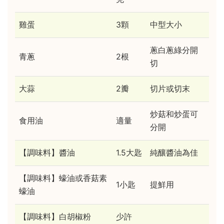
雞蛋
3顆
中型大小
蔥白蔥綠分開
青蔥
2根
切
大蒜
2瓣
切片或切末
炒菇和炒蛋可
食用油
適量
分開
【調味料】醬油
1.5大匙
純釀醬油為佳
【調味料】蠔油或香菇素
1小匙
提鮮用
蠔油
【調味料】白胡椒粉
少許