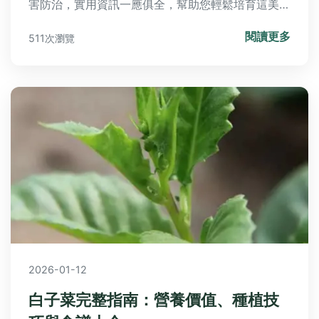
害防治，實用資訊一應俱全，幫助您輕鬆培育這美麗
花卉。內容涵蓋特徵、品種比較、實用表格和個人經
閱讀更多
511次瀏覽
驗分享，適合園藝愛好者參考。
2026-01-12
白子菜完整指南：營養價值、種植技