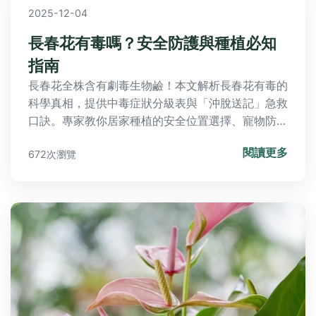
2025-12-04
長春花有毒嗎？安全防護與種植必知
指南
長春花全株含有劇毒生物鹼！本文解析長春花有毒的
科學真相，提供中毒症狀分級表與「沖脫送記」急救
口訣。專家教你居家種植的安全位置選擇、寵物防護
實戰技巧，破解常見迷思並推薦無毒替代植物。附醫
閱讀更多
672次瀏覽
師專業建議與緊急處理步驟，讓您安心享受園藝樂
趣。