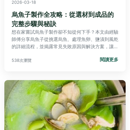
2026-03-18
烏魚子製作全攻略：從選材到成品的
完整步驟與秘訣
想在家嘗試烏魚子製作卻不知從何下手？本文由經驗
師傅分享烏魚子從挑選烏魚、處理魚卵、鹽漬到風乾
的詳細流程，並揭露常見失敗原因與解決方案，讓你
輕鬆掌握這項傳統技藝。
閱讀更多
538次瀏覽