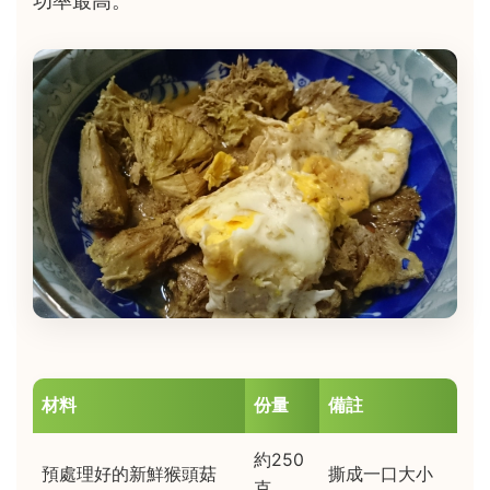
功率最高。
材料
份量
備註
約250
預處理好的新鮮猴頭菇
撕成一口大小
克