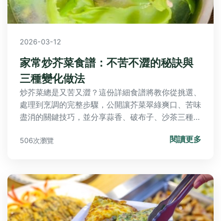
2026-03-12
家常炒芥菜食譜：不苦不澀的秘訣與
三種變化做法
炒芥菜總是又苦又澀？這份詳細食譜將教你從挑選、
處理到烹調的完整步驟，公開讓芥菜翠綠爽口、苦味
盡消的關鍵技巧，並分享蒜香、破布子、沙茶三種家
常變化，輕鬆端出餐廳級美味。
閱讀更多
506次瀏覽