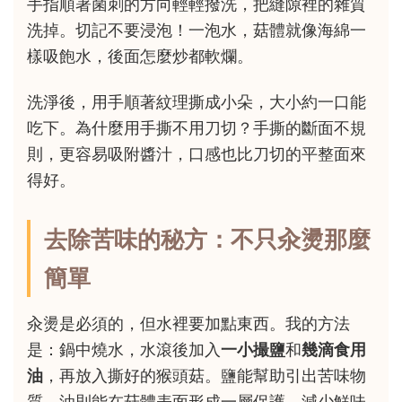
手指順著菌刺的方向輕輕撥洗，把縫隙裡的雜質
洗掉。切記不要浸泡！一泡水，菇體就像海綿一
樣吸飽水，後面怎麼炒都軟爛。
洗淨後，用手順著紋理撕成小朵，大小約一口能
吃下。為什麼用手撕不用刀切？手撕的斷面不規
則，更容易吸附醬汁，口感也比刀切的平整面來
得好。
去除苦味的秘方：不只汆燙那麼
簡單
汆燙是必須的，但水裡要加點東西。我的方法
是：鍋中燒水，水滾後加入
一小撮鹽
和
幾滴食用
油
，再放入撕好的猴頭菇。鹽能幫助引出苦味物
質，油則能在菇體表面形成一層保護，減少鮮味