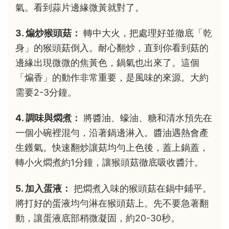
氣。看到蒜片邊緣微黃就對了。
3. 煸炒猴頭菇：
轉中大火，把處理好並徹底「乾
身」的猴頭菇倒入。耐心翻炒，直到你看到菇的
邊緣出現微微的焦黃色，鍋氣也出來了。這個
「煸香」的動作非常重要，是風味的來源。大約
需要2-3分鐘。
4. 調味與燜煮：
將醬油、蠔油、糖和清水預先在
一個小碗裡混勻，沿著鍋邊淋入。醬油遇熱會產
生鑊氣。快速翻炒讓菇均勻上色後，蓋上鍋蓋，
轉小火燜煮約1分鐘，讓猴頭菇徹底吸收醬汁。
5. 加入蛋液：
把燜煮入味的猴頭菇在鍋中鋪平。
將打好的蛋液均勻淋在猴頭菇上。先不要急著翻
動，讓蛋液底部稍微凝固，約20-30秒。