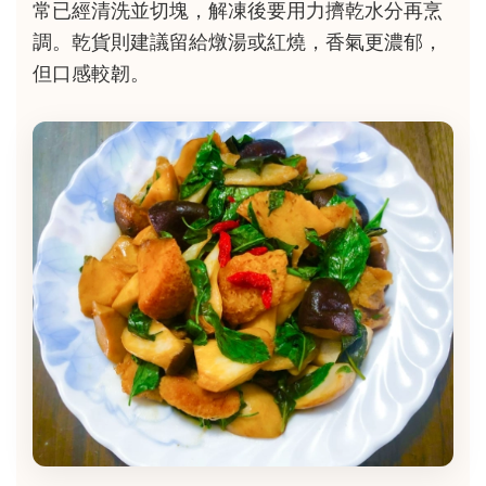
常已經清洗並切塊，解凍後要用力擠乾水分再烹
調。乾貨則建議留給燉湯或紅燒，香氣更濃郁，
但口感較韌。