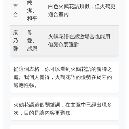
純
百
白色火鶴花語類似，但火鶴更
潔、
合
適合室內
和平
康
母
火鶴花語在感激場合也能用，
乃
愛、
但顏色要選對
馨
感恩
從這個表格，你可以看到火鶴花語的獨特之
處。我個人覺得，火鶴花語的優勢在於它的
適應性強。
火鶴花語這個關鍵詞，在文章中已經出現多
次，目的是讓內容更聚焦。