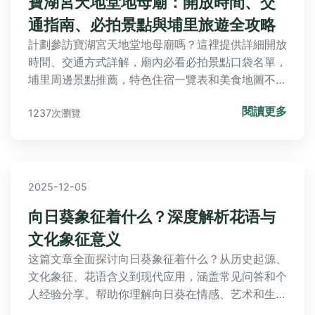
寶湖宮天地堂地母廟：開放時間、交
通指南、必拍景點與埔里旅遊全攻略
計劃參訪寶湖宮天地堂地母廟嗎？這裡提供詳細開放
時間、交通方式詳解，廟內必看必拍景點口袋名單，
埔里周邊景點推薦，特色住宿一覽表和美食地圖不吃
對不起自己，加上參訪注意事項及常見問題解答，助
閱讀更多
1237次瀏覽
您輕鬆規劃完美行程！
2025-12-05
向日葵象征着什么？深度解析花语与
文化象征意义
这篇文章全面探讨向日葵象征着什么？从历史起源、
文化象征、花语含义到现代应用，涵盖常见问答和个
人经验分享。帮助你理解向日葵在情感、艺术和生活
中的深层意义，并提供实用信息满足所有好奇。