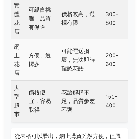
實
可親自挑
體
價格較高，選
300-
選，品質
花
擇有限
800
有保障
店
網
可能運送損
上
方便、選
200-
壞，無法即時
花
擇多
600
確認花語
店
大
價格便
花語解釋不
型
150-
宜，容易
足，品質參差
超
400
取得
不齊
市
從表格可以看出，網上購買雖然方便，但風