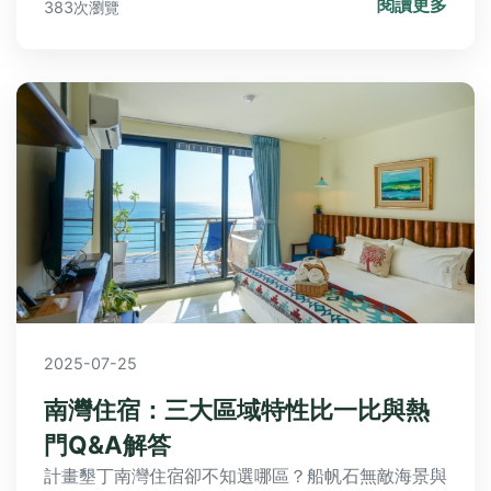
閱讀更多
383次瀏覽
2025-07-25
南灣住宿：三大區域特性比一比與熱
門Q&A解答
計畫墾丁南灣住宿卻不知選哪區？船帆石無敵海景與