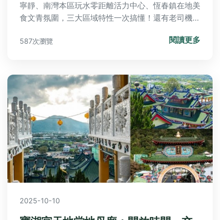
寧靜、南灣本區玩水零距離活力中心、恆春鎮在地美
食文青氛圍，三大區域特性一次搞懂！還有老司機快
問快答，幫您解決家庭海景泳池需求、學生預算與初
閱讀更多
587次瀏覽
次旅遊困擾，讓旅程更完美無憂。
2025-10-10