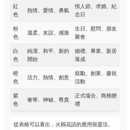
紅
情人節、求婚、紀
熱情、愛情、勇氣
色
念日
粉
生日、慰問、朋友
溫柔、友誼、感激
色
聚會
白
純潔、和平、新的
婚禮、畢業、新居
色
開始
落成
橙
鼓勵、創業、慶祝
活力、熱情、創意
色
活動
紫
正式場合、商務贈
奢華、神秘、尊貴
色
禮
從表格可以看出，火鶴花語的應用很靈活。