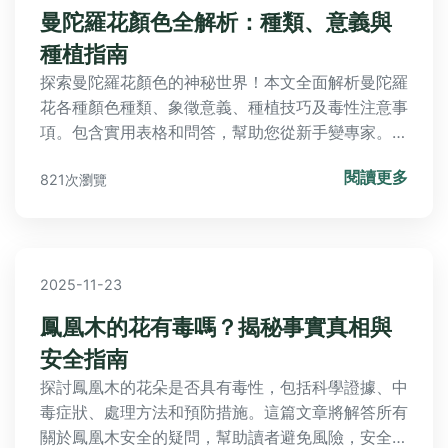
曼陀羅花顏色全解析：種類、意義與
種植指南
探索曼陀羅花顏色的神秘世界！本文全面解析曼陀羅
花各種顏色種類、象徵意義、種植技巧及毒性注意事
項。包含實用表格和問答，幫助您從新手變專家。深
度滿足搜索需求，提供決策前中後全部實用信息，包
閱讀更多
821次瀏覽
括如何選擇適合的曼陀羅花顏色、照顧要點及安全提
醒。
2025-11-23
鳳凰木的花有毒嗎？揭秘事實真相與
安全指南
探討鳳凰木的花朵是否具有毒性，包括科學證據、中
毒症狀、處理方法和預防措施。這篇文章將解答所有
關於鳳凰木安全的疑問，幫助讀者避免風險，安全欣