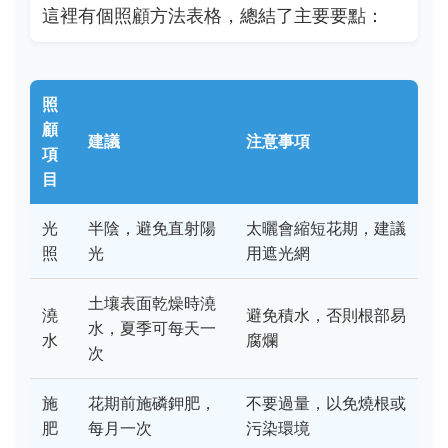
這裡有個照顧方法表格，總結了主要要點：
照
顧
建議
注意事項
項
目
光
半陰，避免直射陽
太曬會縮短花期，建議
照
光
用遮光網
土壤表面乾燥時澆
澆
避免積水，否則根部易
水，夏季可每天一
水
腐爛
次
施
花期前施磷鉀肥，
不要過量，以免燒根或
肥
每月一次
污染環境