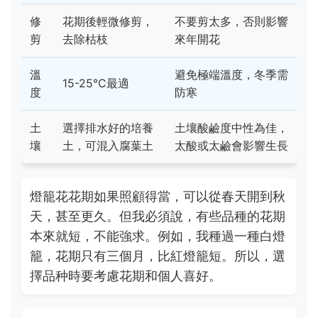
修
花期後輕微修剪，
不要剪太多，否則影響
剪
去除枯枝
來年開花
溫
避免極端溫度，冬季需
15-25°C最適
度
防寒
土
選擇排水好的培養
土壤酸鹼度中性為佳，
壤
土，可混入腐葉土
太酸或太鹼會影響生長
燈籠花花期如果照顧得當，可以從春天開到秋
天，甚至更久。但我必須說，有些品種的花期
本來就短，不能強求。例如，我種過一種白燈
籠，花期只有三個月，比紅燈籠短。所以，選
擇品种時要考慮花期和個人喜好。