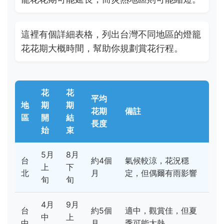
這裡有個詳細表格，列出台灣不同地區的燈籠
花花期大概時間，幫助你規劃賞花行程。
花
花
平均
地
期
期
花期
備註
區
開
結
長度
始
束
5月
8月
台
約4個
氣候較涼，花況穩
上
下
北
月
定，但偶爾有雨影響
旬
旬
4月
9月
台
約5個
適中，觀賞佳，但夏
中
上
中
月
季可能太熱