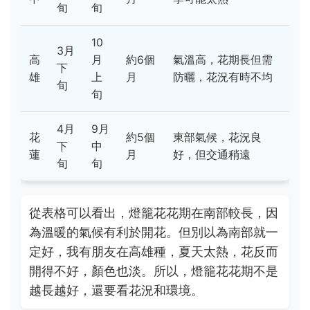
旬
旬
10
3月
高
月
約6個
氣溫高，花期長但需
下
雄
上
月
防曬，花況有時不均
旬
旬
4月
9月
花
約5個
東部氣候，花況良
下
中
蓮
月
好，但交通稍遠
旬
旬
從表格可以看出，燈籠花花期在南部較長，因
為溫暖的氣候有利於開花。但別以為南部就一
定好，我有朋友在高雄種，夏天太熱，花反而
開得不好，顏色也淡。所以，燈籠花花期不是
越長越好，還要看花況和環境。