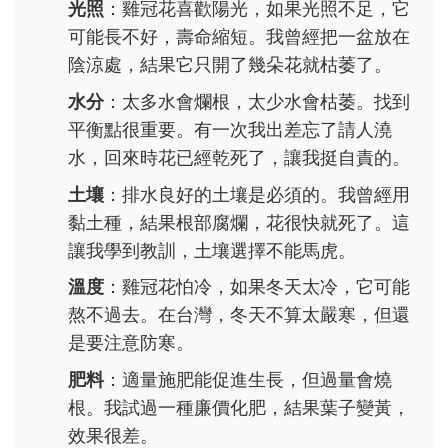
光照
：雞冠花喜歡陽光，如果光照不足，它
可能長不好，壽命縮短。我曾經把一盆放在
陰涼處，結果它只開了幾朵花就枯萎了。
水分
：太多水會爛根，太少水會枯萎。找到
平衡點很重要。有一次我出差忘了請人澆
水，回來時花已經乾死了，讓我挺自責的。
土壤
：排水良好的土壤是必須的。我曾經用
黏土種，結果根部腐爛，花很快就死了。這
讓我學到教訓，土壤選擇不能馬虎。
溫度
：雞冠花怕冷，如果冬天太冷，它可能
熬不過去。在台灣，冬天不算太嚴寒，但還
是要注意防寒。
肥料
：適量施肥能促進生長，但過量會燒
根。我試過一種廉價化肥，結果葉子變黃，
效果很差。