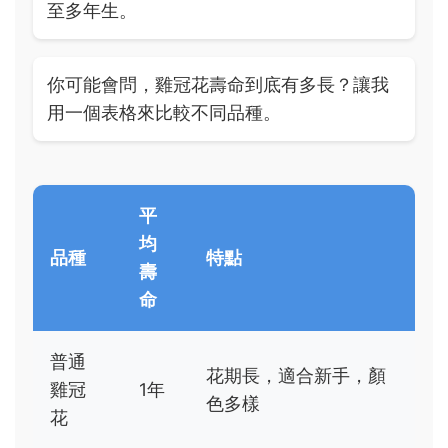
至多年生。
你可能會問，雞冠花壽命到底有多長？讓我
用一個表格來比較不同品種。
平
均
品種
特點
壽
命
普通
花期長，適合新手，顏
雞冠
1年
色多樣
花