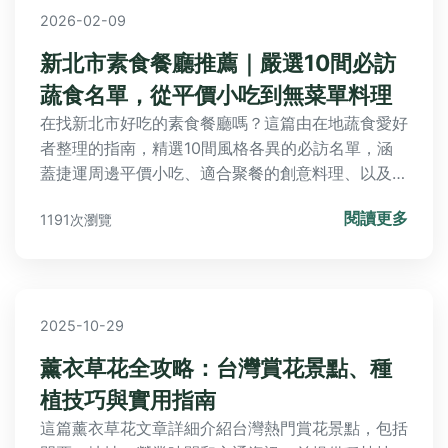
2026-02-09
新北市素食餐廳推薦｜嚴選10間必訪
蔬食名單，從平價小吃到無菜單料理
在找新北市好吃的素食餐廳嗎？這篇由在地蔬食愛好
者整理的指南，精選10間風格各異的必訪名單，涵
蓋捷運周邊平價小吃、適合聚餐的創意料理、以及隱
藏版無菜單私廚。文內附上詳細地址、營業時間、必
閱讀更多
1191次瀏覽
點菜色與真實體驗，幫你輕鬆解決「今天吃什麼」的
煩惱！
2025-10-29
薰衣草花全攻略：台灣賞花景點、種
植技巧與實用指南
這篇薰衣草花文章詳細介紹台灣熱門賞花景點，包括