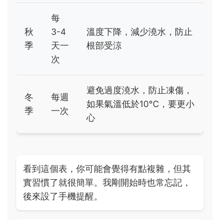
每
秋
3-4
溫度下降，減少澆水，防止
季
天一
根部受涼
次
避免過度澆水，防止凍傷，
冬
每週
如果氣溫低於10°C，要更小
季
一次
心
看到這個表，你可能會覺得有點複雜，但其
實習慣了就很簡單。我剛開始時也常忘記，
後來設了手機提醒。