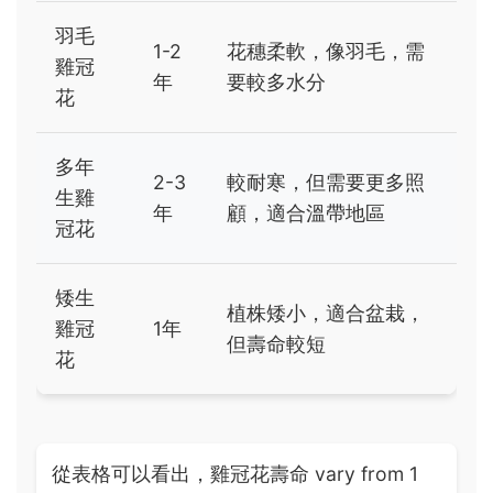
羽毛
1-2
花穗柔軟，像羽毛，需
雞冠
年
要較多水分
花
多年
2-3
較耐寒，但需要更多照
生雞
年
顧，適合溫帶地區
冠花
矮生
植株矮小，適合盆栽，
雞冠
1年
但壽命較短
花
從表格可以看出，雞冠花壽命 vary from 1