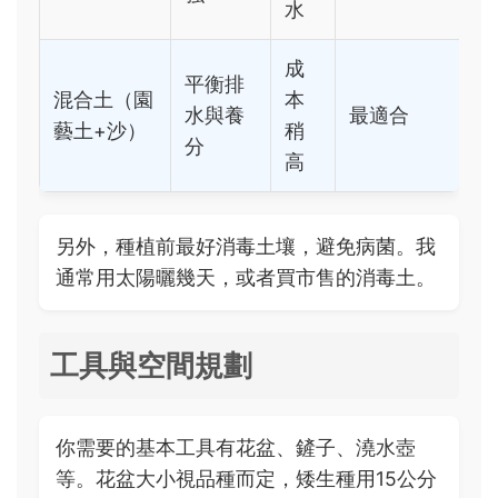
水
成
平衡排
混合土（園
本
水與養
最適合
藝土+沙）
稍
分
高
另外，種植前最好消毒土壤，避免病菌。我
通常用太陽曬幾天，或者買市售的消毒土。
工具與空間規劃
你需要的基本工具有花盆、鏟子、澆水壺
等。花盆大小視品種而定，矮生種用15公分