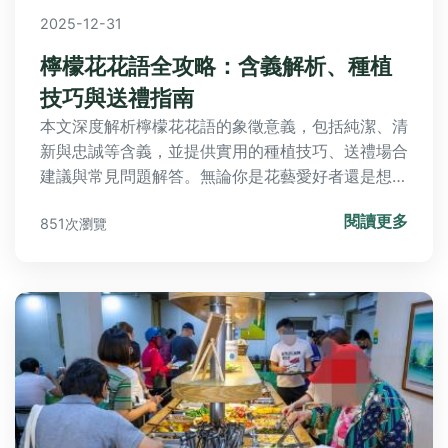
2025-12-31
檸檬花花語全攻略：含義解析、種植
技巧與送禮指南
本文深度解析檸檬花花語的象徵意義，包括純潔、清
新與忠誠等含義，並提供實用的種植技巧、送禮場合
建議與常見問題解答。無論你是花藝愛好者還是想送
花表達心意，都能從中找到完整指南，幫助你輕鬆掌
閱讀更多
851次瀏覽
握檸檬花的魅力與應用。