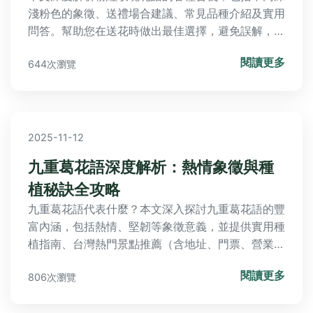
淺粉色的象徵、送禮場合建議、常見品種介紹及實用
問答。幫助您在送花時做出最佳選擇，避免誤解，並
提供個人經驗分享，讓您全面了解粉紅玫瑰的迷人世
閱讀更多
644次瀏覽
界。
2025-11-12
九重葛花語深度解析：熱情象徵與種
植秘訣全攻略
九重葛花語代表什麼？本文深入探討九重葛花語的豐
富內涵，包括熱情、堅韌等象徵意義，並提供實用種
植指南、台灣熱門景點推薦（含地址、門票、營業時
間）及常見問題解答。無論您是園藝新手或愛好者，
閱讀更多
806次瀏覽
都能獲得全面資訊，解決所有關於九重葛的疑問。