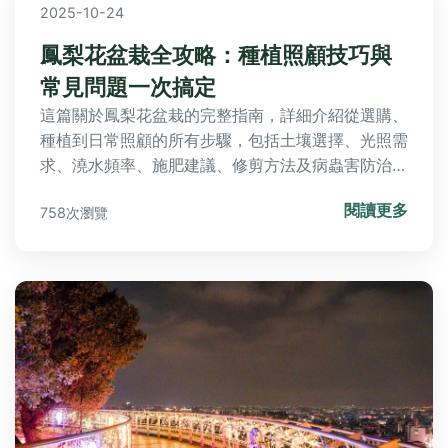
2025-10-24
鳳梨花盆栽全攻略：種植照顧技巧與
常見問題一次搞定
這篇關於鳳梨花盆栽的完整指南，詳細介紹從選購、
種植到日常照顧的所有步驟，包括土壤選擇、光照需
求、澆水頻率、施肥建議、修剪方法及病蟲害防治。
文中還包含常見問題解答、個人經驗分享和實用表
閱讀更多
758次瀏覽
格，幫助你解決所有疑問，讓鳳梨花盆栽健康生長。
無論新手或專家，都能獲得實用資訊。