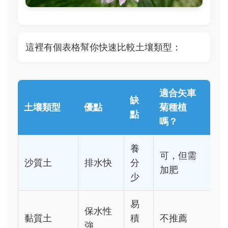
這裡有個表格幫你快速比較土壤類型：
適合矢車
缺
土壤類型
優點
菊種植
點
嗎？
養
可，但需
沙質土
排水快
分
加肥
少
易
保水性
黏質土
積
不推薦
強