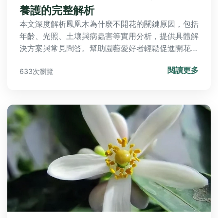
養護的完整解析
本文深度解析鳳凰木為什麼不開花的關鍵原因，包括
年齡、光照、土壤與病蟲害等實用分析，提供具體解
決方案與常見問答。幫助園藝愛好者輕鬆促進開花，
避免常見錯誤，打造健康鳳凰木。
閱讀更多
633次瀏覽