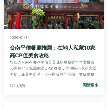
2026-01-11
台南平價餐廳推薦：在地人私藏10家
高CP值美食攻略
想知道台南有哪些平價又美味的餐廳嗎？本文推薦
10家在地人私藏的高CP值餐廳，從傳統小吃到大眾
美食，涵蓋中西區、安平區等熱門區域，並提供價格
範圍、必點菜色和實用用餐建議，幫助你輕鬆規劃台
閱讀更多
571次瀏覽
南美食之旅，享受府城美味不超支。