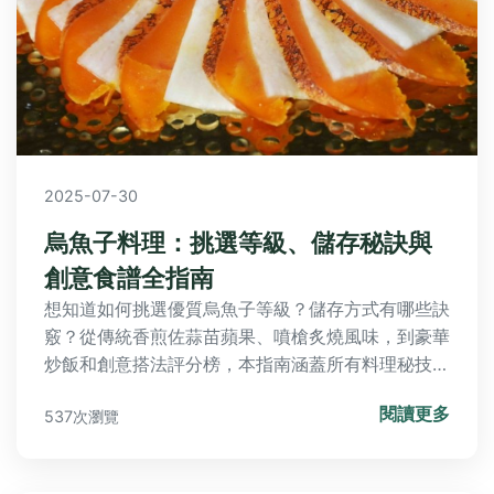
2025-07-30
烏魚子料理：挑選等級、儲存秘訣與
創意食譜全指南
想知道如何挑選優質烏魚子等級？儲存方式有哪些訣
竅？從傳統香煎佐蒜苗蘋果、噴槍炙燒風味，到豪華
炒飯和創意搭法評分榜，本指南涵蓋所有料理秘技與
常見疑問解答，讓你輕鬆掌握烏魚子美味！
閱讀更多
537次瀏覽