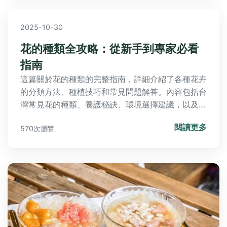
2025-10-30
花的種類全攻略：從新手到專家必看
指南
這篇關於花的種類的完整指南，詳細介紹了各種花卉
的分類方法、種植技巧和常見問題解答。內容包括台
灣常見花的種類、養護秘訣、環境選擇建議，以及個
人種植經驗分享。無論你是初學者還是資深花友，都
閱讀更多
570次瀏覽
能找到實用資訊，幫助你輕鬆選擇和照顧適合的花
卉。