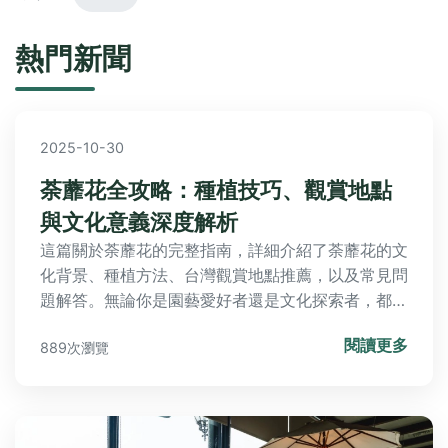
熱門新聞
2025-10-30
荼蘼花全攻略：種植技巧、觀賞地點
與文化意義深度解析
這篇關於荼蘼花的完整指南，詳細介紹了荼蘼花的文
化背景、種植方法、台灣觀賞地點推薦，以及常見問
題解答。無論你是園藝愛好者還是文化探索者，都能
在這裡找到實用資訊，幫助你深入了解這種春末花卉
閱讀更多
889次瀏覽
的魅力。內容包含具體的種植步驟、地點地址、營業
時間和個人經驗分享，讓你的荼蘼花之旅更順利。