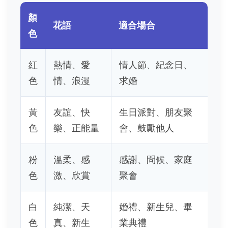
顏
花語
適合場合
色
紅
熱情、愛
情人節、紀念日、
色
情、浪漫
求婚
黃
友誼、快
生日派對、朋友聚
色
樂、正能量
會、鼓勵他人
粉
溫柔、感
感謝、問候、家庭
色
激、欣賞
聚會
白
純潔、天
婚禮、新生兒、畢
色
真、新生
業典禮