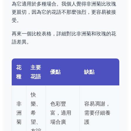
為它適用於多種場合。我個人覺得非洲菊比玫瑰
更親切，因為它的花語不那麼強烈，更容易被接
受。
再來一個比較表格，詳細對比非洲菊和玫瑰的花
語差異。
花
主要
優點
缺點
種
花語
快
非
樂、
色彩豐
容易凋謝，
洲
希
富，適用
需要仔細養
菊
望、
場合廣
護
友誼