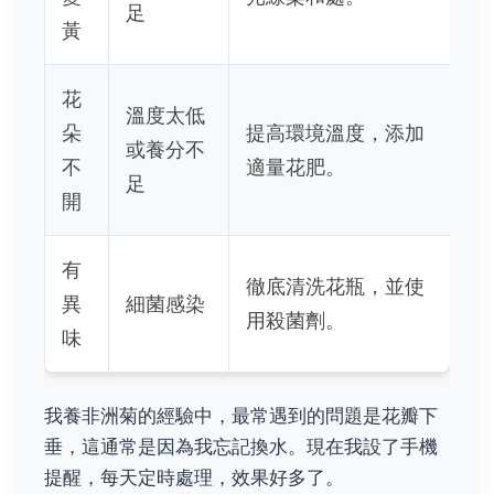
足
黃
花
溫度太低
朵
提高環境溫度，添加
或養分不
不
適量花肥。
足
開
有
徹底清洗花瓶，並使
異
細菌感染
用殺菌劑。
味
我養非洲菊的經驗中，最常遇到的問題是花瓣下
垂，這通常是因為我忘記換水。現在我設了手機
提醒，每天定時處理，效果好多了。