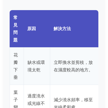
常
見
原因
解決方法
問
題
花
瓣
缺水或環
立即換水並剪枝，放
下
境太乾
在濕度較高的地方。
垂
葉
過度澆水
子
減少澆水頻率，移至
或光線不
變
光線柔和處。