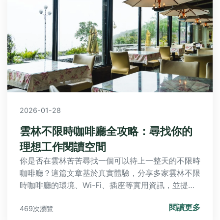
2026-01-28
雲林不限時咖啡廳全攻略：尋找你的
理想工作閱讀空間
你是否在雲林苦苦尋找一個可以待上一整天的不限時
咖啡廳？這篇文章基於真實體驗，分享多家雲林不限
時咖啡廳的環境、Wi-Fi、插座等實用資訊，並提供
選擇技巧與常見問題解答，幫助你輕鬆找到適合工
閱讀更多
469次瀏覽
作、讀書或放鬆的好去處。