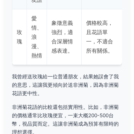
愛
象徵意義
價格較高，
情、
玫
強烈，適
且花語單
浪
瑰
合深層情
一，不適合
漫、
感表達。
所有關係。
熱情
我曾經送玫瑰給一位普通朋友，結果她誤會了我
的意思，這讓我更傾向於送非洲菊，因為非洲菊
花語更中性。
非洲菊花語的比較還包括實用性。比如，非洲菊
的價格通常比玫瑰便宜，一束大概200-500台
幣，視品質而定。這讓非洲菊成為預算有限時的
理想選擇。