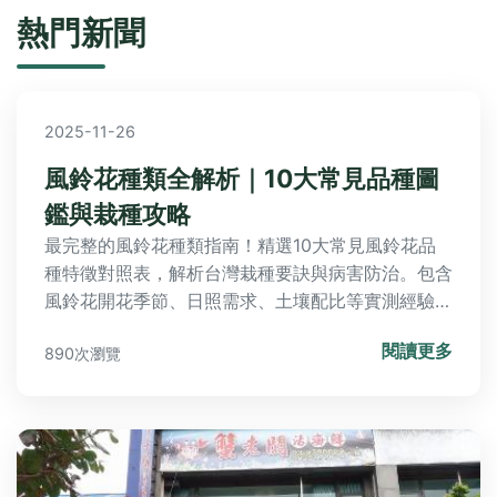
熱門新聞
2025-11-26
風鈴花種類全解析｜10大常見品種圖
鑑與栽種攻略
最完整的風鈴花種類指南！精選10大常見風鈴花品
種特徵對照表，解析台灣栽種要訣與病害防治。包含
風鈴花開花季節、日照需求、土壤配比等實測經驗分
享，解答風鈴花毒性、繁殖技巧等關鍵問題，幫助您
閱讀更多
890次瀏覽
成功培育搖曳生姿的風鈴花園。