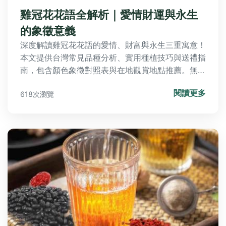
雞冠花花語全解析｜愛情財運與永生
的象徵意義
深度解讀雞冠花花語的愛情、財富與永生三重寓意！
本文提供台灣常見品種分析、實用種植技巧與送禮指
南，包含顏色象徵對照表與在地觀賞地點推薦。無論
是想表達心意或打造花園，完整掌握雞冠花的象徵秘
閱讀更多
618次瀏覽
密。