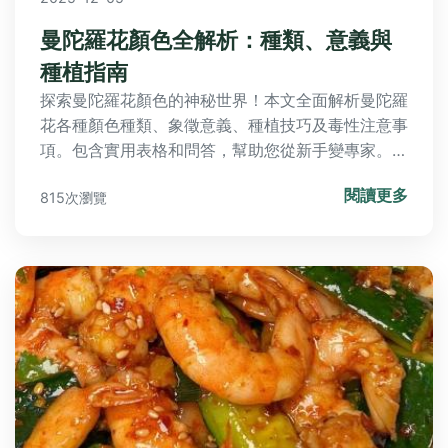
曼陀羅花顏色全解析：種類、意義與
種植指南
探索曼陀羅花顏色的神秘世界！本文全面解析曼陀羅
花各種顏色種類、象徵意義、種植技巧及毒性注意事
項。包含實用表格和問答，幫助您從新手變專家。深
度滿足搜索需求，提供決策前中後全部實用信息，包
閱讀更多
815次瀏覽
括如何選擇適合的曼陀羅花顏色、照顧要點及安全提
醒。