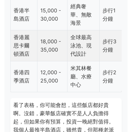
經典奢
香港半
15,000 -
步行1
華、無敵
島酒店
30,000
分鐘
海景
香港麗
全球最高
18,000 -
步行3
思卡爾
泳池、現
35,000
分鐘
頓酒店
代設計
米其林餐
香港四
12,000 -
步行2
廳、水療
季酒店
25,000
分鐘
中心
看了表格，你可能會想，這些飯店都好貴
啊。沒錯，豪華飯店確實不是人人負擔得
起，但如果你有預算，投資一晚絕對值得。
我個人最推半島酒店，雖然貴，但那種老派