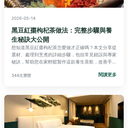
2026-05-14
黑豆紅棗枸杞茶做法：完整步驟與養
生秘訣大公開
想知道黑豆紅棗枸杞茶怎麼做才正確嗎？本文分享從
選材、處理到烹煮的詳細步驟，包括常見錯誤與專家
秘訣，幫助您在家輕鬆製作這款養生茶飲，改善手腳
冰冷與氣血不足問題。
閱讀更多
344次瀏覽