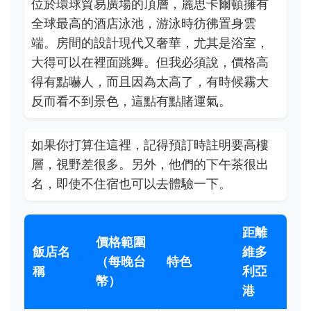
位於環球貿易廣場的頂層，麗思卡爾頓擁有
全球最高的酒店泳池，游泳時彷彿置身雲
端。房間的設計現代又奢華，尤其是浴室，
大得可以在裡面跳舞。但我必須說，價格高
得有點嚇人，而且因為太高了，有時候霧大
反而看不到景色，這點有點賭運氣。
如果你打算住這裡，記得預訂時註明要高樓
層，視野差很多。另外，他們的下午茶很出
名，即使不住宿也可以去體驗一下。
距離
價格範圍
飯店名
維多
（每晚台
特色
稱
利亞
幣）
港