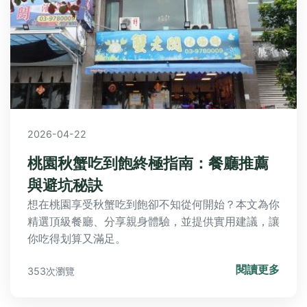
2026-04-22
桃園秋蟹吃到飽終極指南：餐廳推薦
與避坑秘訣
想在桃園享受秋蟹吃到飽卻不知從何開始？本文為你
精選頂級餐廳、分享親身體驗，並提供實用建議，讓
你吃得划算又滿足。
閱讀更多
353次瀏覽