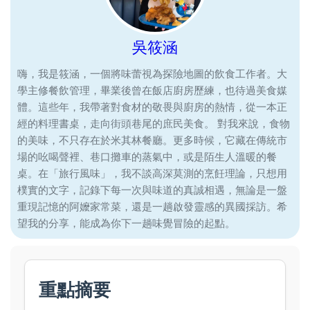
吳筱涵
嗨，我是筱涵，一個將味蕾視為探險地圖的飲食工作者。大
學主修餐飲管理，畢業後曾在飯店廚房歷練，也待過美食媒
體。這些年，我帶著對食材的敬畏與廚房的熱情，從一本正
經的料理書桌，走向街頭巷尾的庶民美食。 對我來說，食物
的美味，不只存在於米其林餐廳。更多時候，它藏在傳統市
場的吆喝聲裡、巷口攤車的蒸氣中，或是陌生人溫暖的餐
桌。在「旅行風味」，我不談高深莫測的烹飪理論，只想用
樸實的文字，記錄下每一次與味道的真誠相遇，無論是一盤
重現記憶的阿嬤家常菜，還是一趟啟發靈感的異國採訪。希
望我的分享，能成為你下一趟味覺冒險的起點。
重點摘要