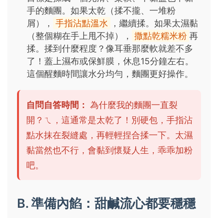
手的麵團。如果太乾（揉不攏、一堆粉
屑），
手指沾點溫水
，繼續揉。如果太濕黏
（整個糊在手上甩不掉），
撒點乾糯米粉
再
揉。揉到什麼程度？像耳垂那麼軟就差不多
了！蓋上濕布或保鮮膜，休息15分鐘左右。
這個醒麵時間讓水分均勻，麵團更好操作。
自問自答時間：
為什麼我的麵團一直裂
開？ㄟ，這通常是太乾了！別硬包，手指沾
點水抹在裂縫處，再輕輕捏合揉一下。太濕
黏當然也不行，會黏到懷疑人生，乖乖加粉
吧。
B. 準備內餡：甜鹹流心都要穩穩