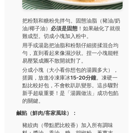
把粉類和糖粉先拌勻。固態油脂（豬油/奶
油/椰子油）
必須是固態
！如果融化了就很
難成型。切成小塊加入粉中。
用手或湯匙把油脂和粉類仔細搓揉混合均
勻，直到看起來像濕沙狀。捏一小塊能輕
易壓緊成團不散開就對了。
分成小塊（大小看你想包的湯圓多大），
搓圓，放進冷凍庫冰
15-20分鐘
。凍硬一
點比較好包，不會軟趴趴變形。這步驟對
新手超級重要！是「湯圓做法」成功包餡
的關鍵。
鹹餡（鮮肉/客家風味）：
豬絞肉（帶點肥比較香）加入所有調味
料：醬油、香油、糖、胡椒粉、蔥薑末