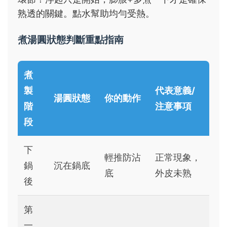
熟透的關鍵。點水幫助均勻受熱。
煮湯圓狀態判斷重點指南
煮
製
代表意義/
湯圓狀態
你的動作
階
注意事項
段
下
輕推防沾
正常現象，
鍋
沉在鍋底
底
外皮未熟
後
第
一