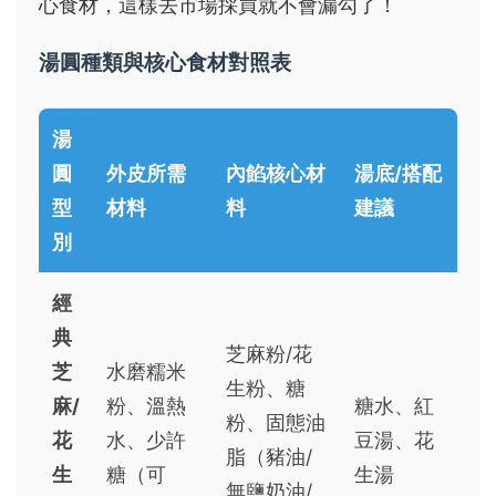
心食材，這樣去市場採買就不會漏勾了！
湯圓種類與核心食材對照表
湯
圓
外皮所需
內餡核心材
湯底/搭配
型
材料
料
建議
別
經
典
芝麻粉/花
芝
水磨糯米
生粉、糖
麻/
粉、溫熱
糖水、紅
粉、固態油
花
水、少許
豆湯、花
脂（豬油/
生
糖（可
生湯
無鹽奶油/