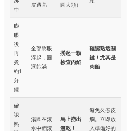
沸
頭
皮透亮
圓大顆）
中
膨
脹
後
全部膨脹
確認熟透關
再
撈起一顆
浮起，圓
鍵！尤其是
煮
檢查內餡
潤飽滿
肉餡
約1
分
鐘
確
避免久煮皮
認
湯圓在滾
馬上撈出
爛。立即放
熟
水中翻滾
瀝乾！
入準備好的