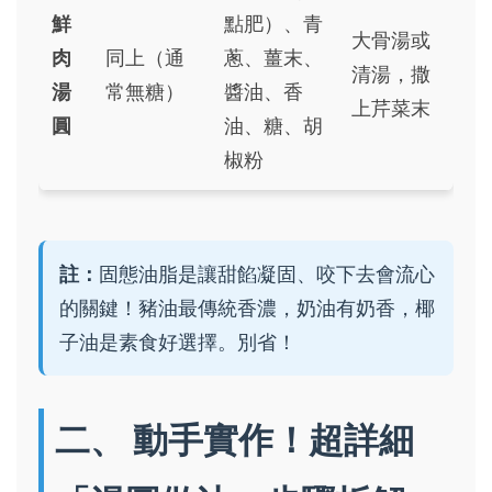
鮮
點肥）、青
大骨湯或
肉
同上（通
蔥、薑末、
清湯，撒
湯
常無糖）
醬油、香
上芹菜末
圓
油、糖、胡
椒粉
註：
固態油脂是讓甜餡凝固、咬下去會流心
的關鍵！豬油最傳統香濃，奶油有奶香，椰
子油是素食好選擇。別省！
二、 動手實作！超詳細