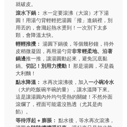
就破皮。
滾水下鍋：
水一定要滾沸（大滾）才下湯
圓！用湯勺背輕輕把湯圓「撥」進鍋裡，別
用丟的，會濺起熱水燙到！一次別下太多
顆，會降溫太快。
輕輕推攪：
湯圓下鍋後，等個幾秒鐘，待外
皮稍微凝固，再用湯勺背
非常輕柔地、沿著
鍋邊
推一推，讓湯圓動起來，避免沉底黏
鍋。
切記！別用力攪動！
那是湯圓，不是義
大利麵！
點水降溫：
水再次滾沸後，加入
一小碗冷水
（大約吃飯碗半碗的量），讓水溫降下來。
這是讓湯圓內外均勻受熱的關鍵！不然外面
滾爛了，裡面可能還沒熟透（尤其是肉
餡）。
等待浮起 + 膨脹：
點水後，等水再次滾沸，