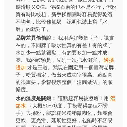
感滑順又Q彈。傳統石磨的也不是不行，但粉
質有時比較粗，新手揉麵團時容易覺得乾澀
不均勻，比較難駕馭。認明包裝上寫「水
磨」的就對了。
品牌差異偷偷說：
我用過好幾個牌子，說實
在的，不同牌子吸水性真的有差！有的牌子
水加少一點就很黏，有的要多加一點才成
團。我的經驗是，先別一次把水倒完，
邊揉
邊加
才是王道。我現在固定用一個臺灣老牌
子，粉質穩定，做出來成功率很高。這點真
的很重要，影響後續整個「湯圓做法」的順
暢度。
水的溫度是關鍵：
這點超容易被忽略！用
溫
熱水
（大概60-70度，手摸覺得熱但不燙
手）去揉粉，能讓糯米粉稍微糊化，麵團會
更軟、更光滑、延展性更好，包餡時不容易