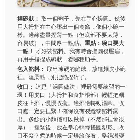
捏碗狀：
取一個劑子，先在手心搓圓。然後
用大拇指在中心壓出一個窩窩，像個小碗一
樣。邊緣盡量捏薄一點（但底部不要太薄，
容易破），中間厚一點點。
重點：碗口要大
一點！
才好裝餡料。我有時會搓圓後壓扁，
再用手指捏成碗狀，看哪種順手。
包入餡料：
取出凍硬的餡球，放進麵皮小碗
裡。溫柔點，別把餡捏碎了。
收口：
這是「湯圓做法」裡最需要練習的一
環！用虎口（大拇指和食指根部）輕輕把麵
皮往上推，慢慢收攏。邊推邊轉動湯圓。收
口處一定要捏緊！確保沒有裂縫或餡料露
出。多餘的小麵糰可以揪掉（不然那裡會很
厚）。捏緊後，放在掌心輕輕搓圓塑形。收
口不緊？煮的時候一定爆給你看，整鍋湯變