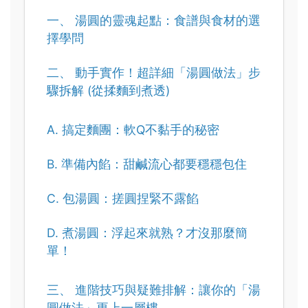
一、 湯圓的靈魂起點：食譜與食材的選
擇學問
二、 動手實作！超詳細「湯圓做法」步
驟拆解 (從揉麵到煮透)
A. 搞定麵團：軟Q不黏手的秘密
B. 準備內餡：甜鹹流心都要穩穩包住
C. 包湯圓：搓圓捏緊不露餡
D. 煮湯圓：浮起來就熟？才沒那麼簡
單！
三、 進階技巧與疑難排解：讓你的「湯
圓做法」更上一層樓