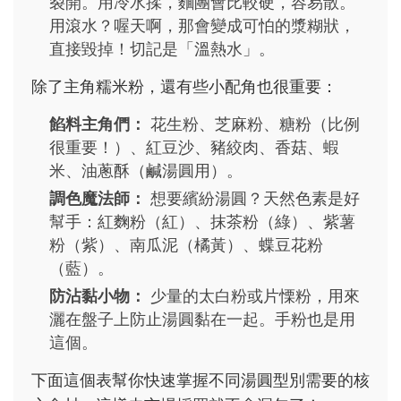
裂開。用冷水揉，麵團會比較硬，容易散。
用滾水？喔天啊，那會變成可怕的漿糊狀，
直接毀掉！切記是「溫熱水」。
除了主角糯米粉，還有些小配角也很重要：
餡料主角們：
花生粉、芝麻粉、糖粉（比例
很重要！）、紅豆沙、豬絞肉、香菇、蝦
米、油蔥酥（鹹湯圓用）。
調色魔法師：
想要繽紛湯圓？天然色素是好
幫手：紅麴粉（紅）、抹茶粉（綠）、紫薯
粉（紫）、南瓜泥（橘黃）、蝶豆花粉
（藍）。
防沾黏小物：
少量的太白粉或片慄粉，用來
灑在盤子上防止湯圓黏在一起。手粉也是用
這個。
下面這個表幫你快速掌握不同湯圓型別需要的核