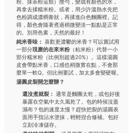
粉、抹茶粉這類）攪勻，變成有顏色的水，
再拿去揉糯米粉。或者，用少許溫熱水先把
色粉調成濃稠膏狀，再揉進白色麵團裡。記
得，顏色會隨著煮過稍微變淡一點點是正常
的。別用色素，天然的最好！
純米香味：
喜歡更濃鬱的米香？可以嘗試用
一部分
現磨的在來米粉
（粘米粉）代替一小
部分糯米粉（比例別超過20%）。這樣湯圓
皮會帶點米香，口感也稍微實在點，不會那
麼單一軟Q。但比例要試，加太多會變硬喔。
湯圓皮裂開怎麼辦？
還沒煮就裂：
通常是麵團太乾，或包好後
暴露在空氣中太久風乾了。包的時候沒蓋
濕布？包的速度太慢？趕快把裂的湯圓表
面用手指沾水塗抹，輕輕捏合修補。包好
立刻冷凍儲存。