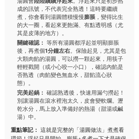
湯圓會
陸陸續續浮起來
。浮起來只是初步熟
成的訊號，不代表完全熟透！這時要繼續
煮，你會看到湯圓體積慢慢
膨脹
，變得比生
的大一圈，看起來更飽滿、有點透明感（尤
其是皮薄的地方）。
關鍵確認：
等所有湯圓都浮起並明顯膨脹
後，再煮個
1分鐘左右
。保險起見，尤其是包
大顆肉餡的湯圓，可以撈一顆起來，用筷子
輕輕戳開（或小心咬一小口），確認內餡是
否熟透（肉餡變色無血水，甜餡流心狀
態）。
完美起鍋：
確認熟透後，快速用漏勺撈起！
別讓湯圓在滾水裡泡太久，皮會變軟爛。瀝
乾水分，馬上放入準備好的熱湯（甜湯或鹹
湯）中。
重點筆記：
這就是完整的「湯圓做法」煮煮看
環節！浮起只是開始，膨脹+多煮一下才是確保