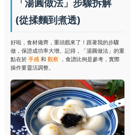
「湯圓做法」步驟拆解
(從揉麵到煮透)
好啦，食材備齊，重頭戲來了！跟著我的步驟
做，保證成功率大增。記得，「湯圓做法」的重
點在於
手感
和
觀察
，食譜比例是參考，實際
操作要靈活調整。