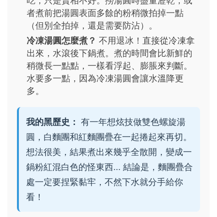
吃，只是賣相不好。撈湯圓時盡量瀝乾，或
者煮前把湯圓表面多餘的粉稍微拍掉一點
（但別全拍掉，還是需要防沾）。
冷凍湯圓怎麼煮？
不用退冰！直接從冷凍拿
出來，水滾後下鍋煮。煮的時間會比新鮮的
稍微長一點點，一樣看浮起、膨脹來判斷。
水要多一點，因為冷凍湯圓會讓水溫降更
多。
我的黑歷史：
有一年想炫技做雙色螺旋湯
圓，白麵團和紅麵團疊在一起捲起來再切。
想法很美，結果煮出來幾乎全散開，變成一
鍋粉紅混白色的怪東西... 結論是，麵團疊合
處一定要捏緊黏牢，不然下水就分手給你
看！