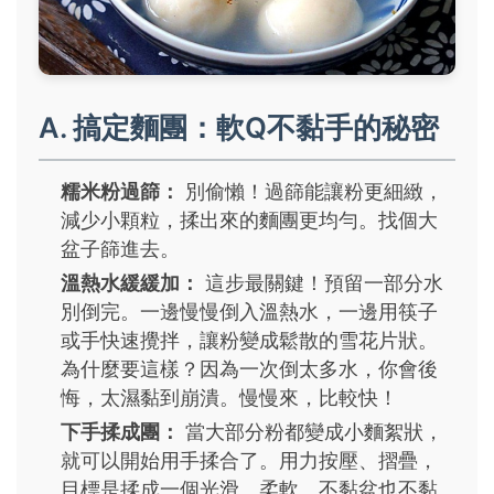
A. 搞定麵團：軟Q不黏手的秘密
糯米粉過篩：
別偷懶！過篩能讓粉更細緻，
減少小顆粒，揉出來的麵團更均勻。找個大
盆子篩進去。
溫熱水緩緩加：
這步最關鍵！預留一部分水
別倒完。一邊慢慢倒入溫熱水，一邊用筷子
或手快速攪拌，讓粉變成鬆散的雪花片狀。
為什麼要這樣？因為一次倒太多水，你會後
悔，太濕黏到崩潰。慢慢來，比較快！
下手揉成團：
當大部分粉都變成小麵絮狀，
就可以開始用手揉合了。用力按壓、摺疊，
目標是揉成一個光滑、柔軟、不黏盆也不黏