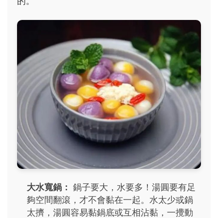
的。
大水寬鍋：
鍋子要大，水要多！湯圓要有足
夠空間翻滾，才不會黏在一起。水太少或鍋
太擠，湯圓容易黏鍋底或互相沾黏，一攪動