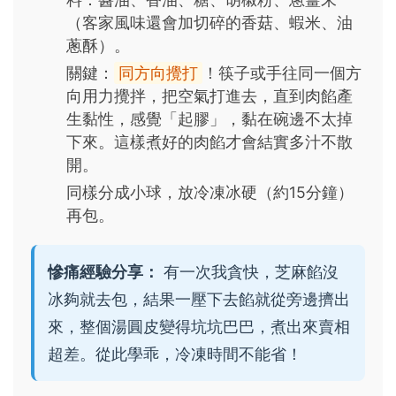
（客家風味還會加切碎的香菇、蝦米、油
蔥酥）。
關鍵：
同方向攪打
！筷子或手往同一個方
向用力攪拌，把空氣打進去，直到肉餡產
生黏性，感覺「起膠」，黏在碗邊不太掉
下來。這樣煮好的肉餡才會結實多汁不散
開。
同樣分成小球，放冷凍冰硬（約15分鐘）
再包。
慘痛經驗分享：
有一次我貪快，芝麻餡沒
冰夠就去包，結果一壓下去餡就從旁邊擠出
來，整個湯圓皮變得坑坑巴巴，煮出來賣相
超差。從此學乖，冷凍時間不能省！