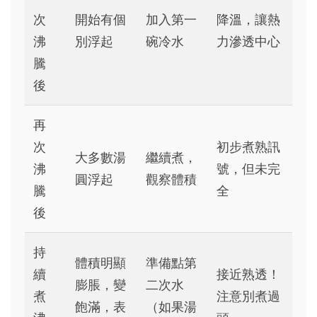
次
開始有個
加入第一
降溫，讓熱
沸
別浮起
碗冷水
力滲透中心
騰
後
再
次
初步煮熟訊
大多數湯
繼續煮，
沸
號，但未完
圓浮起
觀察體積
騰
全
後
持
體積明顯
準備點第
續
接近熟透！
膨脹，變
二次水
煮
注意別煮過
飽滿，表
（如果湯