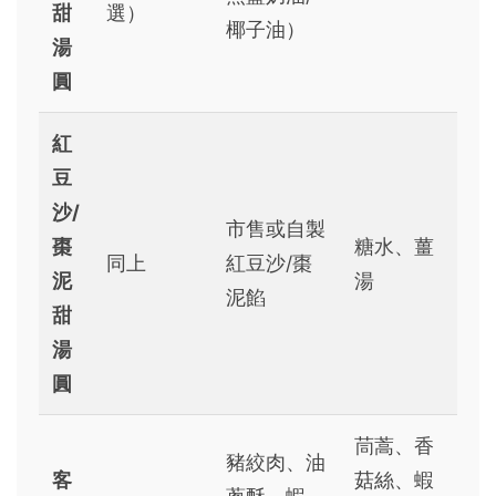
甜
選）
椰子油）
湯
圓
紅
豆
沙/
市售或自製
棗
糖水、薑
同上
紅豆沙/棗
泥
湯
泥餡
甜
湯
圓
茼蒿、香
豬絞肉、油
客
菇絲、蝦