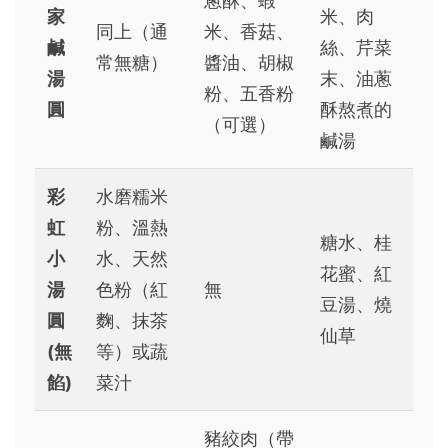
蔥酥、蝦
家
米、肉
同上（通
米、香菇、
鹹
絲、芹菜
常無糖）
醬油、胡椒
湯
末、油蔥
粉、五香粉
圓
酥熬煮的
（可選）
鹹湯
彩
水磨糯米
虹
粉、溫熱
糖水、桂
小
水、天然
花蜜、紅
湯
色粉（紅
無
豆湯、燒
圓
麴、抹茶
仙草
(無
等）或蔬
餡)
菜汁
豬絞肉（帶