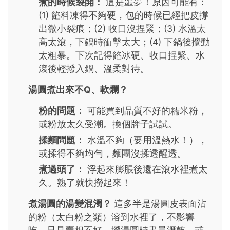
煮的時候裂開：
這是噩夢！原因可能有：
(1) 餡料凍得不夠硬，包的時候已經把皮撐
出微小裂痕；(2) 收口沒捏緊；(3) 水溫太
高太滾，下鍋時衝擊太大；(4) 下鍋後攪動
太粗暴。下次記得餡冰硬、收口捏緊、水
滾後輕撥入鍋、溫柔對待。
湯圓煮出來不Q、軟爛？
粉的問題：
可能買到品質不好的糯米粉，
或粉放太久受潮。換個牌子試試。
揉麵問題：
水溫不夠（要用溫熱水！），
或揉得不夠均勻，麵團沒揉透醒透。
煮過頭了：
浮起來膨脹後還在滾水裡煮太
久。熟了就快撈起來！
煮湯圓的湯變混濁？
這多半是湯圓皮表面沾
的粉（太白粉之類）溶到水裡了，不影響