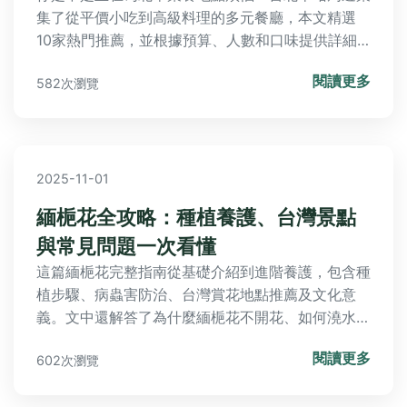
集了從平價小吃到高級料理的多元餐廳，本文精選
10家熱門推薦，並根據預算、人數和口味提供詳細
選擇技巧，還解答常見問題，幫助你輕鬆找到最適合
閱讀更多
582次瀏覽
的聚餐去處。
2025-11-01
緬梔花全攻略：種植養護、台灣景點
與常見問題一次看懂
這篇緬梔花完整指南從基礎介紹到進階養護，包含種
植步驟、病蟲害防治、台灣賞花地點推薦及文化意
義。文中還解答了為什麼緬梔花不開花、如何澆水等
常見疑問，提供實用表格和個人經驗分享，幫助您輕
閱讀更多
602次瀏覽
鬆種植這款熱帶花卉。