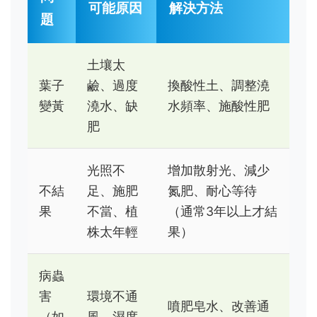
可能原因
解決方法
題
土壤太
葉子
鹼、過度
換酸性土、調整澆
變黃
澆水、缺
水頻率、施酸性肥
肥
光照不
增加散射光、減少
不結
足、施肥
氮肥、耐心等待
果
不當、植
（通常3年以上才結
株太年輕
果）
病蟲
害
環境不通
噴肥皂水、改善通
（如
風、濕度