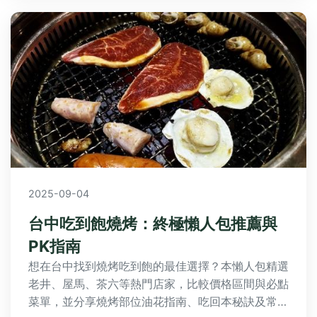
2025-09-04
台中吃到飽燒烤：終極懶人包推薦與
PK指南
想在台中找到燒烤吃到飽的最佳選擇？本懶人包精選
老井、屋馬、茶六等熱門店家，比較價格區間與必點
菜單，並分享燒烤部位油花指南、吃回本秘訣及常見