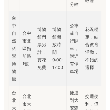
較難
分鐘
台
中
公車
博物
博物
花況穩
自
台中
或自
館門
館開
定，結
然
市北
行開
票另
放時
合教育
科
區館
車，
計，
間
活動，
學
前路
附近
賞花
9:00-
不錯的
博
1號
有停
免費
17:00
選擇
物
車場
館
台
捷運
台北
交通便
北
到大
市大
利，但
大
安森