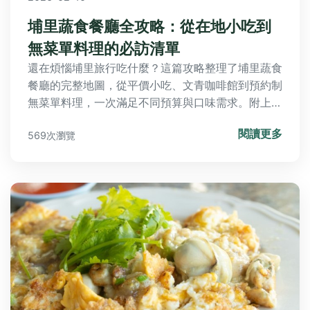
埔里蔬食餐廳全攻略：從在地小吃到
無菜單料理的必訪清單
還在煩惱埔里旅行吃什麼？這篇攻略整理了埔里蔬食
餐廳的完整地圖，從平價小吃、文青咖啡館到預約制
無菜單料理，一次滿足不同預算與口味需求。附上地
址、營業時間與點餐建議，讓你輕鬆規劃埔里美食之
閱讀更多
569次瀏覽
旅。