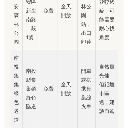
安區
花較稀
安
全天
林公
新生
免費
疏，可
森
開放
園
南路
能需要
林
站，
二段
耐心找
公
出口
1號
角度
園
即達
南
投
自然風
南投
開車
集
光佳，
縣集
或搭
集
全天
但距離
集鎮
免費
乘集
綠
開放
市區
綠色
集線
色
遠，建
隧道
火車
隧
議自駕
道