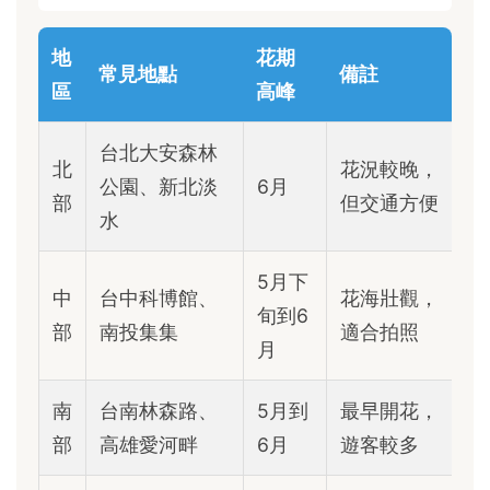
地
花期
常見地點
備註
區
高峰
台北大安森林
北
花況較晚，
公園、新北淡
6月
部
但交通方便
水
5月下
中
台中科博館、
花海壯觀，
旬到6
部
南投集集
適合拍照
月
南
台南林森路、
5月到
最早開花，
部
高雄愛河畔
6月
遊客較多