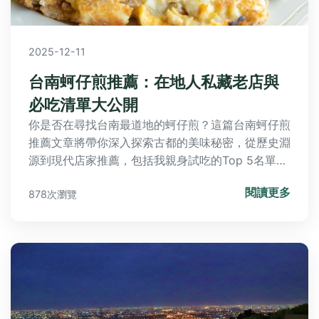
2025-12-11
台南蚵仔煎推薦：在地人私藏老店與
必吃清單大公開
你是否在尋找台南最道地的蚵仔煎？這篇台南蚵仔煎
推薦文章將帶你深入探索古都的美味秘密，從歷史淵
源到現代店家推薦，包括我親身試吃的Top 5名單和
實用選擇技巧。我們還解答了常見問題，如蚵仔煎的
閱讀更多
878次瀏覽
熱量、最佳食用時機等，幫助你避開地雷，享受最正
宗的口感。無論是計畫旅遊還是本地美食探索，這篇
指南都能滿足你的需求。