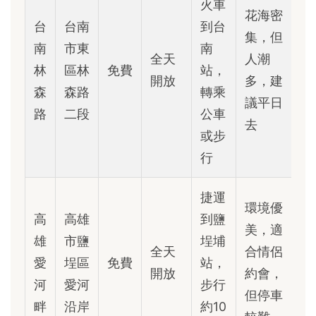
火車
花海密
台
台南
到台
集，但
南
市東
南
全天
人潮
林
區林
免費
站，
開放
多，建
森
森路
轉乘
議平日
路
二段
公車
去
或步
行
捷運
環境優
高
高雄
到鹽
美，適
雄
市鹽
埕埔
全天
合情侶
愛
埕區
免費
站，
開放
約會，
河
愛河
步行
但停車
畔
沿岸
約10