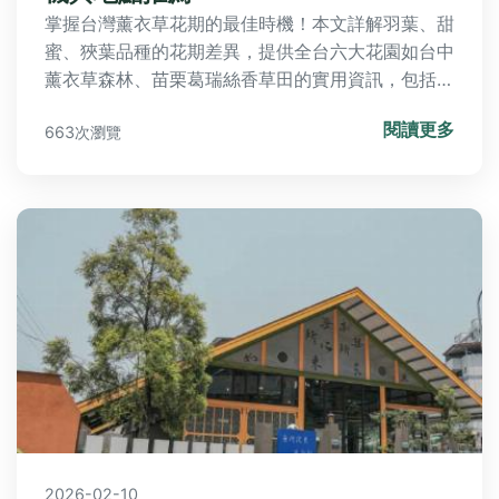
掌握台灣薰衣草花期的最佳時機！本文詳解羽葉、甜
蜜、狹葉品種的花期差異，提供全台六大花園如台中
薰衣草森林、苗栗葛瑞絲香草田的實用資訊，包括開
花時間、氣候影響、攝影技巧與交通攻略。並附上常
閱讀更多
663次瀏覽
見QA解答與必備物品清單，助你避開人潮，規劃完
美賞花行程，享受紫色浪漫之旅。
2026-02-10