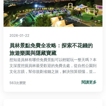
2026-01-22
員林景點免費全攻略：探索不花錢的
旅遊樂園與隱藏寶藏
想知道員林有哪些免費景點可以輕鬆玩一整天嗎？本
文深度挖掘員林最受歡迎的免費去處，從自然公園到
文化古蹟，幫你規劃省錢之旅，解決預算煩惱，並提
供實用貼士讓旅遊更順心。
閱讀更多
563次瀏覽