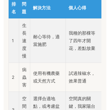
排
問
解決方法
個人心得
名
題
生
長
我種的那棵等
耐心等待，適
1
速
了四年才開
當施肥
度
花，差點放棄
慢
病
使用有機農藥
試過辣椒水，
2
蟲
或天然方式
效果普通
害
空
選擇合適地
空間真的關
間
點，或考慮盆
鍵，我家陽台
3