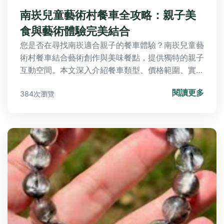
南崁兒童藝術村餐車全攻略：親子美
食與藝術體驗完美結合
您是否在尋找南崁適合親子的餐車體驗？南崁兒童藝
術村餐車結合藝術創作與美味餐點，提供獨特的親子
互動空間。本文深入介紹餐車類型、價格範圍、實際
體驗分享，並解答常見問題，幫助您規劃一趟難忘的
閱讀更多
384次瀏覽
親子之旅。