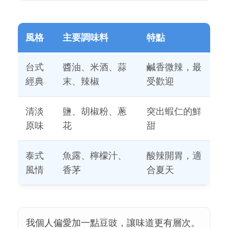
風格
主要調味料
特點
台式
醬油、米酒、蒜
鹹香微辣，最
經典
末、辣椒
受歡迎
清淡
鹽、胡椒粉、蔥
突出蝦仁的鮮
原味
花
甜
泰式
魚露、檸檬汁、
酸辣開胃，適
風情
香茅
合夏天
我個人偏愛加一點豆豉，讓味道更有層次。