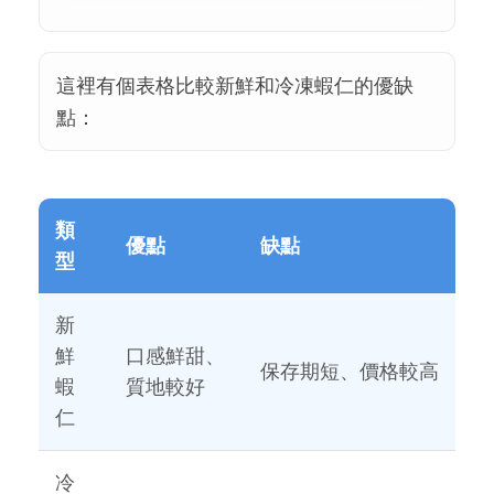
這裡有個表格比較新鮮和冷凍蝦仁的優缺
點：
類
優點
缺點
型
新
鮮
口感鮮甜、
保存期短、價格較高
蝦
質地較好
仁
冷