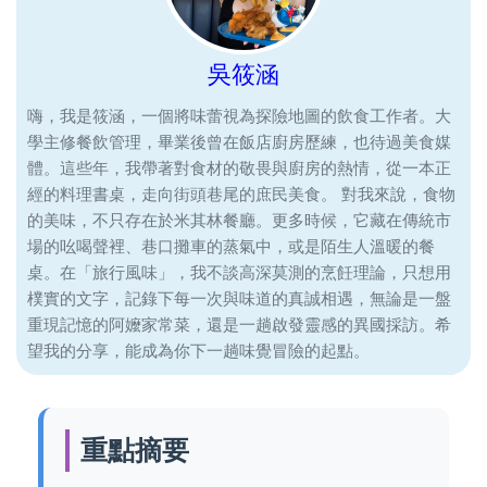
吳筱涵
嗨，我是筱涵，一個將味蕾視為探險地圖的飲食工作者。大
學主修餐飲管理，畢業後曾在飯店廚房歷練，也待過美食媒
體。這些年，我帶著對食材的敬畏與廚房的熱情，從一本正
經的料理書桌，走向街頭巷尾的庶民美食。 對我來說，食物
的美味，不只存在於米其林餐廳。更多時候，它藏在傳統市
場的吆喝聲裡、巷口攤車的蒸氣中，或是陌生人溫暖的餐
桌。在「旅行風味」，我不談高深莫測的烹飪理論，只想用
樸實的文字，記錄下每一次與味道的真誠相遇，無論是一盤
重現記憶的阿嬤家常菜，還是一趟啟發靈感的異國採訪。希
望我的分享，能成為你下一趟味覺冒險的起點。
重點摘要