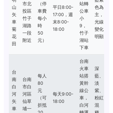
市北
（停
站轉
山
平日8:00-
色為
投區
車費
公車
矢
17:00，週
主，
竹子
每小
小
車
末8:00-
光線
湖路
時
9，
菊
18:00
變化
一段
50
竹子
花
明顯
附近
元）
湖站
田
下車
台南
火車
深
台
每人
站搭
藍、
南
台南
80
黃幹
淡
白
市白
元
線公
紫、
河
河區
每天9:00-
（可
車，
粉紅
矢
仙草
18:00
折抵
白河
混
車
埔一
20
轉運
種，