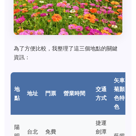
為了方便比較，我整理了這三個地點的關鍵
資訊：
矢車
地
交通
菊顏
地址
門票
營業時間
點
方式
色特
色
捷運
陽
台北
免費
劍潭
明
藍紫