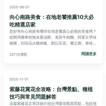
2025-08-01
向心南路美食：在地老饕推薦10大必
吃精選店家
您好奇向心南路有哪些在地老饕真心必推的美食嗎？
從郵局攤車的無名蔥油餅、老吳牛肉麵、阿婆古早味
碗粿，到珍品火雞肉飯、劉記豆花、饕之鄉、泰味香
泰式料理、正老牌香菇肉羹、幸福堂黑糖珍珠鮮奶，
閱讀更多
2011次瀏覽
以及深夜限定的無名炭烤，10大精華店家一次揭
露，滿足您的味蕾冒險。
2025-11-01
紫藤花賞花全攻略：台灣景點、種植
技巧與常見問題解答
這篇紫藤花文章詳細介紹台灣最佳觀賞景點，包括地