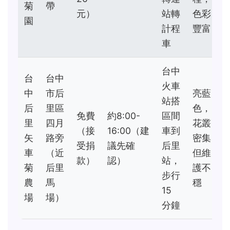
菊
帶
元）
站轉
色彩
園
計程
豐富
車
台中
台
台中
火車
中
市后
亮藍
站搭
后
里區
色，
免費
約8:00-
區間
里
四月
花叢
（接
16:00（建
車到
矢
路旁
密集
受捐
議先確
后里
車
（近
但維
款）
認）
站，
菊
后里
護不
步行
農
馬
穩
15
場
場）
分鐘