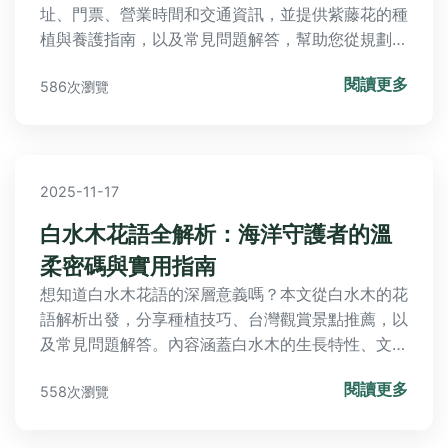
址、門票、營業時間和交通資訊，並提供紫藤花的種
植與養護指南，以及常見問題解答，幫助您從規劃到
實地體驗都能輕鬆上手，解決所有關於紫藤花的疑
閱讀更多
586次瀏覽
問。
2025-11-17
白水木花語全解析：海洋守護者的溫
柔密碼與實用指南
想知道白水木花語的深層意義嗎？本文從白水木的花
語解析出發，分享種植技巧、台灣觀賞景點推薦，以
及常見問題解答。內容涵蓋白水木的生長特性、文化
背景，並提供實用表格與清單，幫助您全面了解這海
閱讀更多
558次瀏覽
洋邊的堅韌植物。無論是園藝愛好者或旅遊者，都能
找到所需資訊。