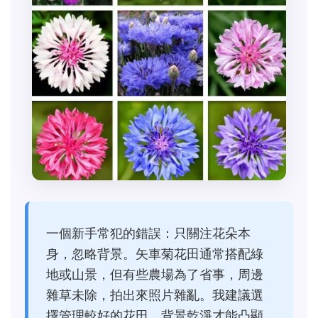
一個新手常犯的錯誤：只關注花朵本
身，忽略背景。矢車菊花田通常搭配綠
地或山景，但有些農場為了省事，周邊
雜草未除，拍出來照片雜亂。我建議選
擇管理較好的花田，背景乾淨才能凸顯