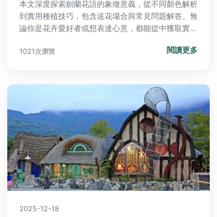
本文深度探索劍蘭花語的象徵意義，從不同顏色解析
到實用種植技巧，包含送花場合與常見問題解答。無
論你是花卉愛好者或想表達心意，都能從中獲取實用
資訊，並分享個人種植經驗與負面評價，幫助你全面
閱讀更多
1021次瀏覽
了解劍蘭花語的所有面向。
2025-12-18