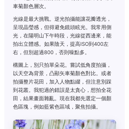
車菊顏色層次。
光線是最大挑戰。逆光拍攝能讓花瓣透光，
呈現晶瑩感，但得避免鏡頭眩光。我常用側
光，在陽明山下午時段，光線從西邊來，能
拍出立體感。如果陰天，提高ISO到400左
右，但別超過800，否則噪點多。
構圖上，別只拍單朵花。嘗試低角度拍攝，
以天空為背景，凸顯矢車菊顏色對比。或者
拍攝整片花田，加入人物點綴，但注意別踩
到花叢。我犯過的錯誤是太貪心，想拍全花
田，結果畫面雜亂。現在我都先選定一個顏
色區塊，例如藍紫色區域，聚焦拍攝。