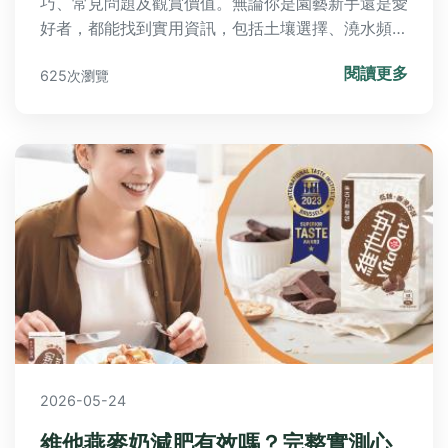
巧、常見問題及觀賞價值。無論你是園藝新手還是愛
好者，都能找到實用資訊，包括土壤選擇、澆水頻
率、病蟲害防治等細節，幫助你成功培育美麗的網球
閱讀更多
625次瀏覽
花。
2026-05-24
維他燕麥奶減肥有效嗎？完整實測心