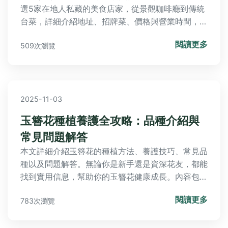
選5家在地人私藏的美食店家，從景觀咖啡廳到傳統
台菜，詳細介紹地址、招牌菜、價格與營業時間，並
分享個人用餐經驗，幫助你避開觀光客陷阱，享受地
閱讀更多
509次瀏覽
道美味。
2025-11-03
玉簪花種植養護全攻略：品種介紹與
常見問題解答
本文詳細介紹玉簪花的種植方法、養護技巧、常見品
種以及問題解答。無論你是新手還是資深花友，都能
找到實用信息，幫助你的玉簪花健康成長。內容包括
個人種植經驗、品種比較表、養護時間表等，涵蓋從
閱讀更多
783次瀏覽
選擇到後期照顧的所有環節。