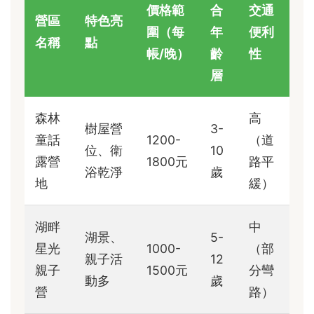
價格範
合
交通
營區
特色亮
圍（每
年
便利
名稱
點
帳/晚）
齡
性
層
森林
高
樹屋營
3-
童話
1200-
（道
位、衛
10
露營
1800元
路平
浴乾淨
歲
地
緩）
湖畔
中
湖景、
5-
星光
1000-
（部
親子活
12
親子
1500元
分彎
動多
歲
營
路）