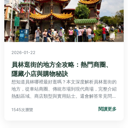
2026-01-22
員林逛街的地方全攻略：熱門商圈、
隱藏小店與購物秘訣
想知道員林哪裡最好逛嗎？本文深度解析員林逛街的
地方，從車站商圈、傳統市場到現代商場，完整介紹
熱點區域、商店類型與實用貼士。還會解答常見問
題，如員林逛街的地方哪裡最集中、如何省錢購物
閱讀更多
1545次瀏覽
等，幫助你規劃完美行程。