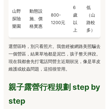
6
低
山野
動態設
800-
歲
（山
探險
施、價
1200元
以
路較
樂園
格實惠
上
多）
選營區時，別只看照片。我曾經被網路美照騙去
一個營區，結果草地都是泥巴，孩子整天摔跤。
現在我都會先打電話問營主近期狀況，像是草皮
維護或蚊蟲問題，這招很管用。
親子露營行程規劃 step by
step