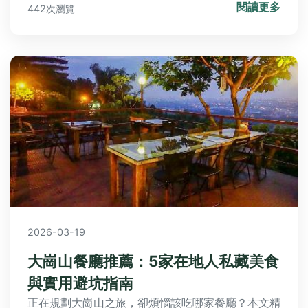
閱讀更多
442次瀏覽
的心事，規劃一場療癒的追花之旅。
2026-03-19
大崗山餐廳推薦：5家在地人私藏美食
與實用避坑指南
正在規劃大崗山之旅，卻煩惱該吃哪家餐廳？本文精