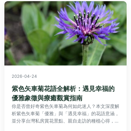
2026-04-24
紫色矢車菊花語全解析：遇見幸福的
優雅象徵與療癒觀賞指南
你是否曾好奇紫色矢車菊為何如此迷人？本文深度解
析紫色矢車菊「優雅」與「遇見幸福」的花語意涵，
並分享台灣私房賞花景點、親自走訪的種植心得，以
及如何將這份美好祝福融入生活。帶你從花語讀懂花