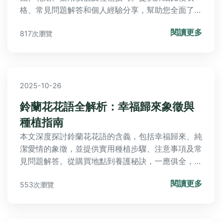
格、常見問題解答和個人經驗分享，幫助您全面了解
這兩種植物，無論是園藝愛好者或中醫使用者都能獲
閱讀更多
817次瀏覽
益。內容實用，避免空洞理論，專注解決實際疑問。
2025-10-26
鈴蘭花花語全解析：幸福歸來象徵與
種植指南
本文深度探討鈴蘭花花語的含義，包括幸福歸來、純
潔愛情的象徵，並提供實用種植步驟、注意事項及常
見問題解答。從購買地點到養護秘訣，一應俱全，幫
助你輕鬆種植這種優雅花卉。
閱讀更多
553次瀏覽