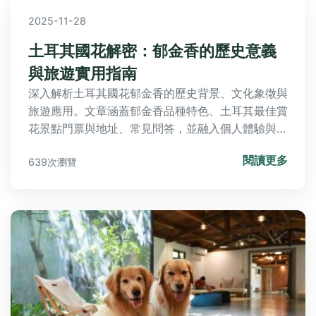
2025-11-28
土耳其國花解密：郁金香的歷史意義
與旅遊實用指南
深入解析土耳其國花郁金香的歷史背景、文化象徵與
旅遊應用。文章涵蓋郁金香品種特色、土耳其最佳賞
花景點門票與地址、常見問答，並融入個人體驗與負
面評價，提供讀者在規劃土耳其之旅前後所需的完整
閱讀更多
639次瀏覽
資訊，讓你避開旅遊陷阱，深度體驗土耳其文化魅
力。