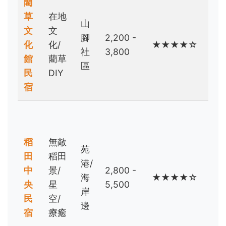
藺
親
草
在地
子/
山
文
文
文
腳
2,200 -
化
化/
★★★★☆
化
社
3,800
館
藺草
體
區
民
DIY
驗
宿
者
情
侶/
稻
無敵
放
苑
田
稻田
空
港/
中
景/
2,800 -
族/
海
★★★★☆
央
星
5,500
攝
岸
民
空/
影
邊
宿
療癒
愛