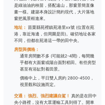
是綠油油的秧苗，搭配遠山，那窗景簡直像
畫一樣。建築本身設計簡約現代，大片落地
窗把風景框進來。
地址：
苗栗縣苑裡鎮苑港里xx號 (位置在苑
港，靠近海邊，但周圍是田)。確切地址各家
不同，但都在苑港這一帶的田中央。
房型與價格：
通常房間數不多 (可能就2-4間)，每間幾
乎都有大面窗或陽台面對稻田。有些房型
甚至有浴缸對着田景。
價格中上，平日雙人房約 2800-4500，
視景觀和設施而定。
交通：
強烈、強烈建議自駕！
真的是在田中
央小路裡，沒有大眾運輸工具到得了。開車