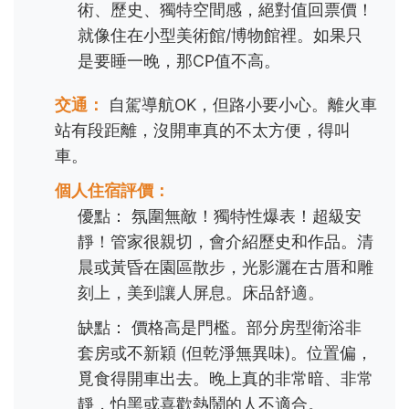
術、歷史、獨特空間感，絕對值回票價！
就像住在小型美術館/博物館裡。如果只
是要睡一晚，那CP值不高。
交通：
自駕導航OK，但路小要小心。離火車
站有段距離，沒開車真的不太方便，得叫
車。
個人住宿評價：
優點： 氛圍無敵！獨特性爆表！超級安
靜！管家很親切，會介紹歷史和作品。清
晨或黃昏在園區散步，光影灑在古厝和雕
刻上，美到讓人屏息。床品舒適。
缺點： 價格高是門檻。部分房型衛浴非
套房或不新穎 (但乾淨無異味)。位置偏，
覓食得開車出去。晚上真的非常暗、非常
靜，怕黑或喜歡熱鬧的人不適合。