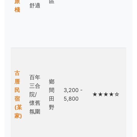
旅
區
舒適
單
棧
住
宿
需
求
家
族
古
聚
百年
厝
鄉
會/
三合
民
間
3,200 -
懷
院/
★★★★☆
宿
田
5,800
舊
懷舊
(某
野
旅
氛圍
家)
人/
攝
影