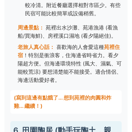
較冷清。附近餐廳選擇相對市區少。有些
民宿可能比較簡單或設備稍舊。
周邊景點：
苑裡出水沙灘、苑港漁港 (看漁
船/買海鮮)、房裡溪口濕地 (看夕陽絕佳)。
老旅人真心話：
喜歡海的人會愛這種
苑裡住
宿
！特別是衝浪客，住海邊省時省力。看夕
陽超方便。但海邊環境特性 (風大、濕氣、可
能較荒涼) 要想清楚能不能接受。適合情侶、
海邊活動愛好者。
(寫到這邊有點餓了... 想到苑裡的肉圓和炸
雞... 繼續！)
6. 田園陶居 (動手玩陶土，親