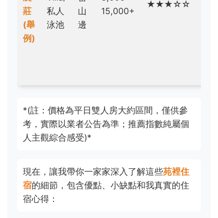
★★★☆☆
追
莊
私人
山
15,000+
求
(舉
泳池
邊
絕
例)
對
隱
私
*(註：價格為平日雙人房大約區間，僅供參
考，實際以業者公告為準；推薦指數純屬個
人主觀綜合感受)*
現在，讓我帶你一家家深入了解這些
苑裡住
宿
的細節，包含優點、小缺點和我真實的住
宿心得：