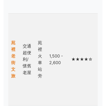
好
者
背
包
客/
無
苑
苑
交通
車
裡
裡
超便
族/
老
火
1,500 -
利/
★★★★☆
老
街
車
2,600
懷舊
街
文
站
老屋
美
旅
旁
食
探
索
者