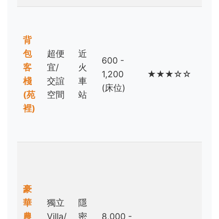
預
算
背
極
包
超便
近
600 -
省/
客
宜/
火
1,200
★★★☆☆
獨
棧
交誼
車
(床位)
行
(苑
空間
站
背
裡)
包
客
預
算
無
豪
上
華
獨立
隱
限/
農
Villa/
密
8,000 -