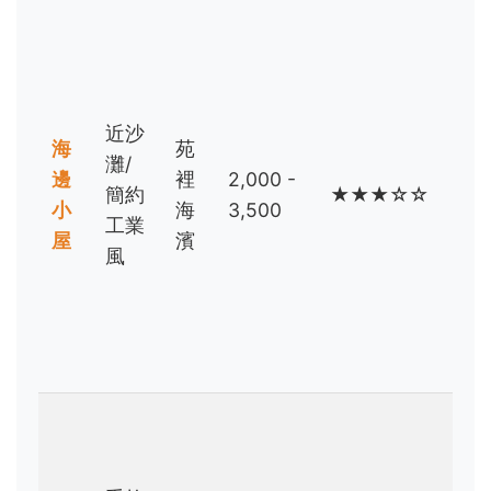
衝
浪
客/
看
近沙
海
苑
海
灘/
邊
裡
2,000 -
愛
簡約
★★★☆☆
小
海
3,500
好
工業
屋
濱
者/
風
預
算
有
限
親
子/
喜