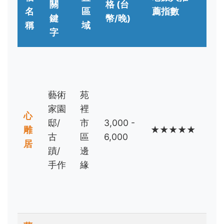
關
格 (台
名
區
薦指數
族
鍵
幣/晚)
稱
域
群
字
文
藝
愛
藝術
苑
好
家園
裡
心
者/
邸/
市
3,000 -
雕
★★★★★
深
古
區
6,000
居
度
蹟/
邊
文
手作
緣
化
體
驗