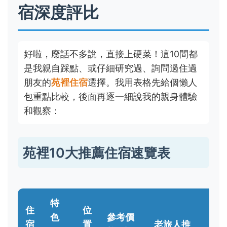
宿深度評比
好啦，廢話不多說，直接上硬菜！這10間都
是我親自踩點、或仔細研究過、詢問過住過
朋友的
苑裡住宿
選擇。我用表格先給個懶人
包重點比較，後面再逐一細說我的親身體驗
和觀察：
苑裡10大推薦住宿速覽表
特
住
位
適
色
參考價
宿
置
老旅人推
合