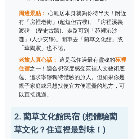
周邊景點：
心雕居本身就夠你待半天！附近
有「房裡老街」(超短但古樸)、「房裡溪義
渡碑」(歷史古蹟)、走路可到「苑裡港沙
灘」(人少安靜)。開車去「藺草文化館」或
「華陶窯」也不遠。
老旅人真心話：
這是我住過最有靈魂的
苑裡
住宿
之一！適合想深度感受苑裡人文藝術底
蘊、追求寧靜獨特體驗的旅人。但如果你是
親子家庭或只想找便宜方便睡覺的地方，可
以直接跳過。
2. 藺草文化館民宿 (想體驗藺
草文化？住這裡最對味！)