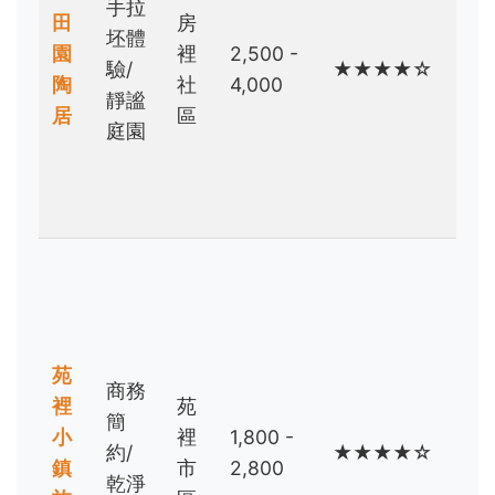
手拉
田
房
歡
坯體
園
裡
2,500 -
手
驗/
★★★★☆
陶
社
4,000
作/
靜謐
居
區
尋
庭園
求
安
靜
商
務
客/
預
苑
商務
算
裡
苑
簡
有
小
裡
1,800 -
約/
★★★★☆
限/
鎮
市
2,800
乾淨
簡