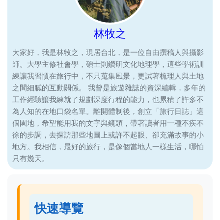
林牧之
大家好，我是林牧之，現居台北，是一位自由撰稿人與攝影
師。大學主修社會學，碩士則鑽研文化地理學，這些學術訓
練讓我習慣在旅行中，不只蒐集風景，更試著梳理人與土地
之間細膩的互動關係。 我曾是旅遊雜誌的資深編輯，多年的
工作經驗讓我練就了規劃深度行程的能力，也累積了許多不
為人知的在地口袋名單。離開體制後，創立「旅行日誌」這
個園地，希望能用我的文字與鏡頭，帶著讀者用一種不疾不
徐的步調，去探訪那些地圖上或許不起眼、卻充滿故事的小
地方。我相信，最好的旅行，是像個當地人一樣生活，哪怕
只有幾天。
快速導覽