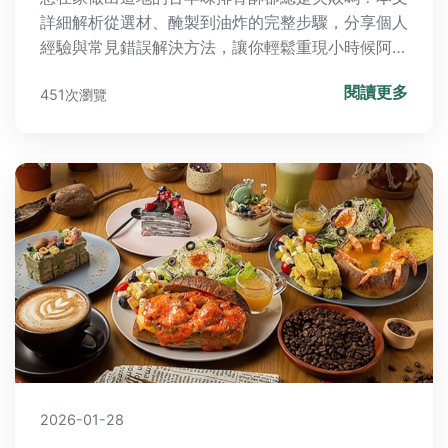
詳細解析從選材、醃製到油炸的完整步驟，分享個人
經驗與常見錯誤解決方法，讓你輕鬆重現小時候阿嬤
的拿手菜。無論是新手或廚房老手，都能找到實用技
閱讀更多
451次瀏覽
巧，避免排骨酥太油或不酥的困擾。
2026-01-28