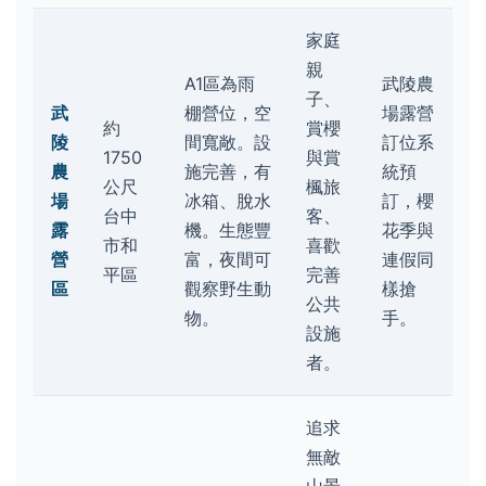
家庭
親
A1區為雨
武陵農
子、
武
棚營位，空
場露營
約
賞櫻
陵
間寬敞。設
訂位系
1750
與賞
農
施完善，有
統預
公尺
楓旅
場
冰箱、脫水
訂，櫻
台中
客、
露
機。生態豐
花季與
市和
喜歡
營
富，夜間可
連假同
平區
完善
區
觀察野生動
樣搶
公共
物。
手。
設施
者。
追求
無敵
山景