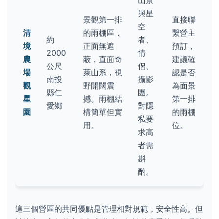
與星
景觀第一排
直接聯
空
清
的雨棚區，
繫營主
約
者、
境
正面無遮
預訂，
2000
情
農
蔽，直面奇
建議確
公尺
侶、
場
萊山系，視
認是否
南投
攝影
觀
野開闊震
為面景
縣仁
團。
星
撼。雨棚結
第一排
愛鄉
對隱
園
構簡單但實
的雨棚
私要
用。
位。
求高
者需
斟
酌。
這三個營區的共同優點是管理相對規範，安全性高。但