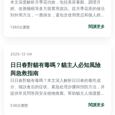
本文深度解析月季花功效，包括美容養顏、調理月
經、改善睡眠等多方面實用資訊。從月季花茶的做法
到外用方法，一應俱全，還包含使用禁忌和個人經驗
分享，幫助您安全有效地享受月季花帶來的好處。
閱讀更多
1360次瀏覽
2025-12-04
日日春對貓有毒嗎？貓主人必知風險
與急救指南
日日春對貓有毒嗎？本文深入解析日日春的毒性成
分、猫誤食后的症状、紧急处理步骤與預防方法，并
提供常見問答與安全植物推薦。幫助貓主人保護愛貓
健康，避免中毒風險，確保您快速決策並有效應對緊
閱讀更多
536次瀏覽
急狀況。