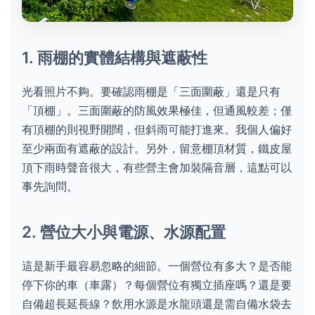
1. 雨棚的實體結構與遮蔽性
光看照片不夠。要確認雨棚是「三面圍蔽」還是只有
「頂棚」。三面圍蔽的防風效果極佳，但通風較差；僅
有頂棚的則視野開闊，但斜雨可能打進來。我個人偏好
至少兩面有遮蔽的設計。另外，留意棚頂材質，鐵皮屋
頂下雨時聲音很大，有些營主會加裝隔音層，這點可以
事先詢問。
2. 營位大小與電源、水源配置
這是新手最容易忽略的細節。一個營位有多大？是否能
停下你的車（車露）？每個營位有獨立插座嗎？還是要
自備超長延長線？飲用水源是水龍頭還是需自備水袋去