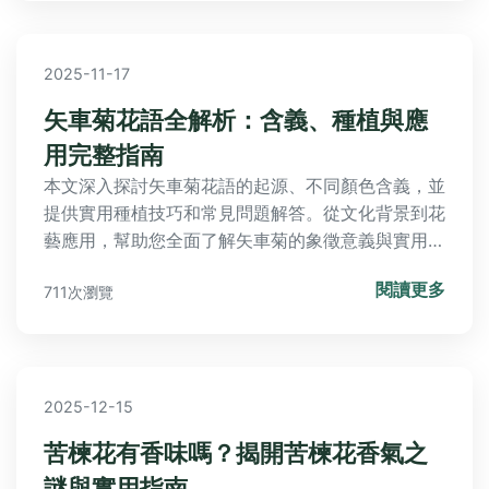
2025-11-17
矢車菊花語全解析：含義、種植與應
用完整指南
本文深入探討矢車菊花語的起源、不同顏色含義，並
提供實用種植技巧和常見問題解答。從文化背景到花
藝應用，幫助您全面了解矢車菊的象徵意義與實用價
值。內容包括詳細步驟、個人經驗分享，以及常見疑
閱讀更多
711次瀏覽
問解析，適合花卉愛好者與園藝新手閱讀。
2025-12-15
苦楝花有香味嗎？揭開苦楝花香氣之
謎與實用指南