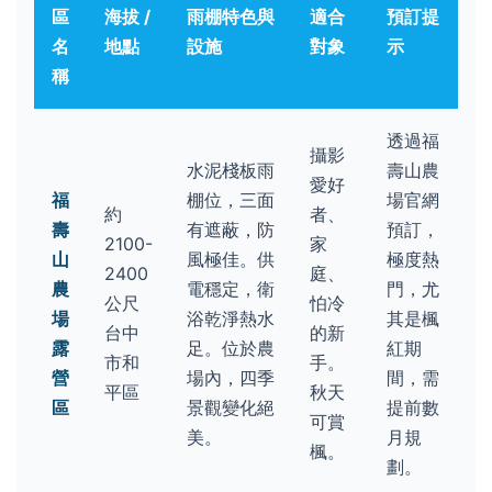
區
海拔 /
雨棚特色與
適合
預訂提
名
地點
設施
對象
示
稱
透過福
攝影
水泥棧板雨
壽山農
愛好
福
棚位，三面
場官網
約
者、
壽
有遮蔽，防
預訂，
2100-
家
山
風極佳。供
極度熱
2400
庭、
農
電穩定，衛
門，尤
公尺
怕冷
場
浴乾淨熱水
其是楓
台中
的新
露
足。位於農
紅期
市和
手。
營
場內，四季
間，需
平區
秋天
區
景觀變化絕
提前數
可賞
美。
月規
楓。
劃。