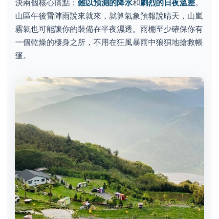
決兩個核心痛點：
難以預測的降水
和
劇烈的日夜溫差
。
山區午後雷陣雨說來就來，就算氣象預報說晴天，山嵐
霧氣也可能讓你的裝備在半夜濕透。雨棚至少確保你有
一個乾燥的棲身之所，不用在狂風暴雨中狼狽地搶救帳
篷。