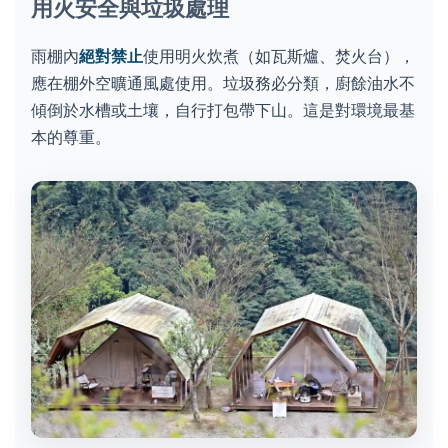
用火安全與垃圾處理
雨棚內
絕對禁止
使用明火炊煮（如瓦斯爐、焚火台），
應在棚外空曠通風處使用。垃圾務必分類，廚餘油水不
傾倒於水槽或土壤，自行打包帶下山。這是對環境最基
本的尊重。