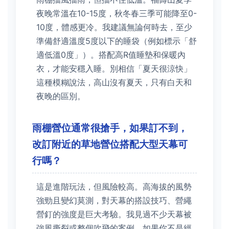
夜晚常溫在10-15度，秋冬春三季可能降至0-
10度，體感更冷。我建議無論何時去，至少
準備舒適溫度5度以下的睡袋（例如標示「舒
適低溫0度」）。搭配高R值睡墊和保暖內
衣，才能安穩入睡。別相信「夏天很涼快」
這種模糊說法，高山沒有夏天，只有白天和
夜晚的區別。
雨棚營位通常很搶手，如果訂不到，
改訂附近的草地營位搭配大型天幕可
行嗎？
這是進階玩法，但風險較高。高海拔的風勢
強勁且變幻莫測，對天幕的搭設技巧、營繩
營釘的強度是巨大考驗。我見過不少天幕被
強風撕裂或整個吹飛的案例。如果你不是經