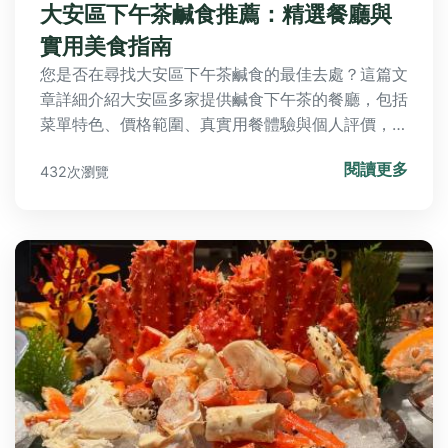
大安區下午茶鹹食推薦：精選餐廳與
實用美食指南
您是否在尋找大安區下午茶鹹食的最佳去處？這篇文
章詳細介紹大安區多家提供鹹食下午茶的餐廳，包括
菜單特色、價格範圍、真實用餐體驗與個人評價，並
解答常見問題，幫助您輕鬆找到適合的選擇，享受悠
閱讀更多
432次瀏覽
閒午後時光。