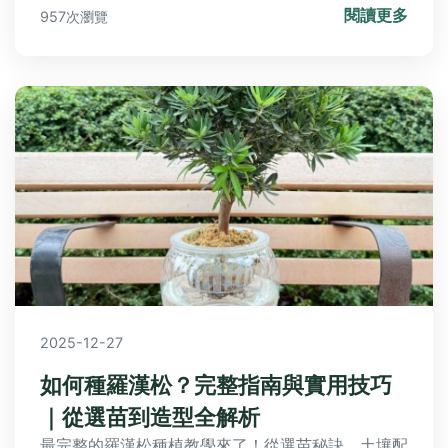
閱讀更多
957次瀏覽
與私密空間。
2025-12-27
如何種羅漢松？完整指南與實用技巧
｜從選苗到造型全解析
最完整的羅漢松種植教學來了！從選苗秘訣、土壤配