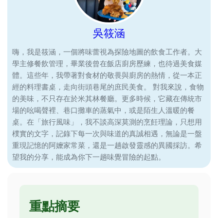
吳筱涵
嗨，我是筱涵，一個將味蕾視為探險地圖的飲食工作者。大
學主修餐飲管理，畢業後曾在飯店廚房歷練，也待過美食媒
體。這些年，我帶著對食材的敬畏與廚房的熱情，從一本正
經的料理書桌，走向街頭巷尾的庶民美食。 對我來說，食物
的美味，不只存在於米其林餐廳。更多時候，它藏在傳統市
場的吆喝聲裡、巷口攤車的蒸氣中，或是陌生人溫暖的餐
桌。在「旅行風味」，我不談高深莫測的烹飪理論，只想用
樸實的文字，記錄下每一次與味道的真誠相遇，無論是一盤
重現記憶的阿嬤家常菜，還是一趟啟發靈感的異國採訪。希
望我的分享，能成為你下一趟味覺冒險的起點。
重點摘要