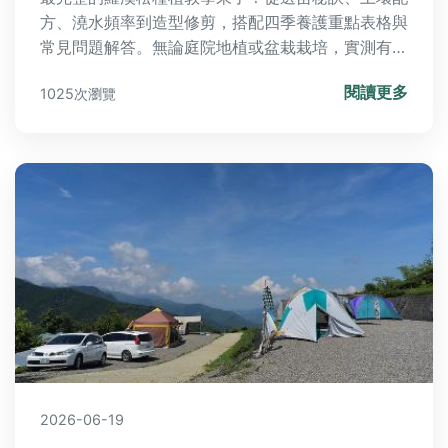
方、澆水頻率到造型修剪，搭配四季養護重點表格與
常見問題解答。無論庭院地植或盆栽栽培，實測有效
的技巧一次掌握，解決葉黃、爛根等疑難雜症，讓你
閱讀更多
1025次瀏覽
輕鬆養出挺拔蒼勁的羅漢松。
2026-06-19