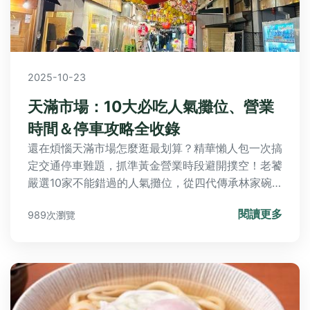
2025-10-23
天滿市場：10大必吃人氣攤位、營業
時間＆停車攻略全收錄
還在煩惱天滿市場怎麼逛最划算？精華懶人包一次搞
定交通停車難題，抓準黃金營業時段避開撲空！老饕
嚴選10家不能錯過的人氣攤位，從四代傳承林家碗
粿肉粽、邪惡黃家肉燥飯、限量阿婆炸肉圓，到古早
閱讀更多
989次瀏覽
味杏仁茶、澎湃阿霞魚丸湯通通有，文末Q&A更解
答是否值得專程前往、停車建議及素食選擇，讓你輕
鬆逛吃零障礙！