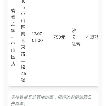
北
市
螃
中
蟹
山
之
區
家
沙
南
17:00-
–
750元
公、
4.0顆星
京
01:00
中
紅蟳
東
山
路
區
二
店
段
45
號
表格數據基於實地訪查，但請以餐廳最新公
告為準。