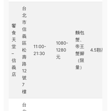
台
北
市
饗
信
食
麵包
義
天
蟹、
區
1080-
堂
11:00-
帝王
松
1280
4.5顆星
–
21:30
蟹腳
壽
元
信
（限
路
義
量）
12
店
號
7
樓
台