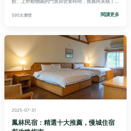
館、上野動物園的門票與營業時間，推薦阿美橫丁必
吃美食與隱藏版餐廳，並附上交通指南與省錢技巧，
閱讀更多
595次瀏覽
讓你輕鬆享受上野一日遊。
2025-07-31
鳳林民宿：精選十大推薦，慢城住宿