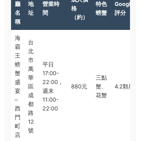
廳
地
營業時
特色
Google
格
名
址
間
螃蟹
評分
（約）
稱
海
台
霸
北
王
市
螃
平日
萬
蟹
17:00-
華
三點
盛
22:00，
區
880元
蟹、
4.2顆星
宴
週末
成
花蟹
–
11:00-
都
西
22:00
路
門
12
町
號
店