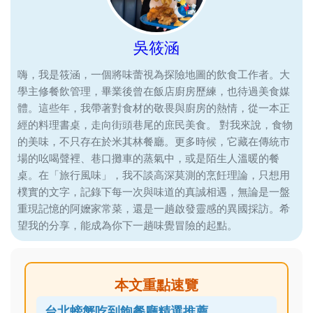
吳筱涵
嗨，我是筱涵，一個將味蕾視為探險地圖的飲食工作者。大
學主修餐飲管理，畢業後曾在飯店廚房歷練，也待過美食媒
體。這些年，我帶著對食材的敬畏與廚房的熱情，從一本正
經的料理書桌，走向街頭巷尾的庶民美食。 對我來說，食物
的美味，不只存在於米其林餐廳。更多時候，它藏在傳統市
場的吆喝聲裡、巷口攤車的蒸氣中，或是陌生人溫暖的餐
桌。在「旅行風味」，我不談高深莫測的烹飪理論，只想用
樸實的文字，記錄下每一次與味道的真誠相遇，無論是一盤
重現記憶的阿嬤家常菜，還是一趟啟發靈感的異國採訪。希
望我的分享，能成為你下一趟味覺冒險的起點。
本文重點速覽
台北螃蟹吃到飽餐廳精選推薦