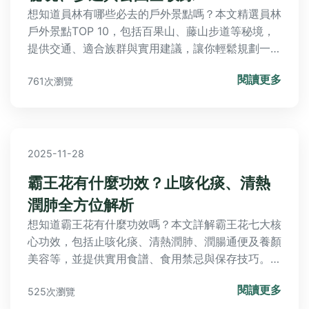
想知道員林有哪些必去的戶外景點嗎？本文精選員林
戶外景點TOP 10，包括百果山、藤山步道等秘境，
提供交通、適合族群與實用建議，讓你輕鬆規劃一日
遊。
閱讀更多
761次瀏覽
2025-11-28
霸王花有什麼功效？止咳化痰、清熱
潤肺全方位解析
想知道霸王花有什麼功效嗎？本文詳解霸王花七大核
心功效，包括止咳化痰、清熱潤肺、潤腸通便及養顏
美容等，並提供實用食譜、食用禁忌與保存技巧。從
中醫角度探討其應用，搭配個人經驗分享，助您正確
閱讀更多
525次瀏覽
使用這款養生食材。適合關注健康飲食的讀者深入了