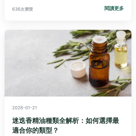
門區域特色，從班夫健行天數到蒙特婁舊城區玩法，
閱讀更多
636次瀏覽
給你真實行程建議與Q&A解答！
2026-01-21
迷迭香精油種類全解析：如何選擇最
適合你的類型？