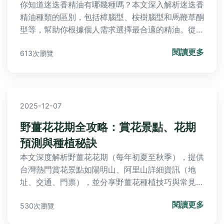
你知道迷迭香精油有哪幾種嗎？本文深入解析迷迭香
精油種類的區別，包括樟腦型、桉樹腦型和馬鞭草酮
型等，幫助你根據個人需求選擇最合適的精油。從功
效、使用禁忌到選購技巧，一次解答所有疑問，提升
閱讀更多
613次瀏覽
你的精油使用體驗。
2025-12-07
野薑花花期全攻略：賞花景點、花期
預測與種植秘訣
本文深度解析野薑花花期（每年初夏至秋季），提供
台灣熱門賞花景點如陽明山、阿里山詳細資訊（地
址、交通、門票），並分享野薑花種植技巧與常見問
題解答。讓你掌握最佳賞花時間與實用秘訣，規劃完
閱讀更多
530次瀏覽
美賞花之旅。