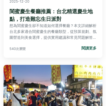
2025-12-20
閨蜜慶生餐廳推薦：台北精選慶生地
點，打造難忘生日派對
想為閨蜜慶生卻不知道如何選擇餐廳？本文詳細解析
台北多家適合閨蜜慶生的餐廳類型，從預算規劃、氛
圍營造到美食選擇，提供實用建議和常見問題解答，
助你輕鬆策劃完美生日派對。
閱讀更多
540次瀏覽