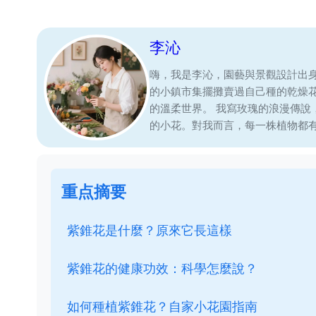
李沁
嗨，我是李沁，園藝與景觀設計出
的小鎮市集擺攤賣過自己種的乾燥
的溫柔世界。 我寫玫瑰的浪漫傳
的小花。對我而言，每一株植物都
重点摘要
紫錐花是什麼？原來它長這樣
紫錐花的健康功效：科學怎麼說？
如何種植紫錐花？自家小花園指南