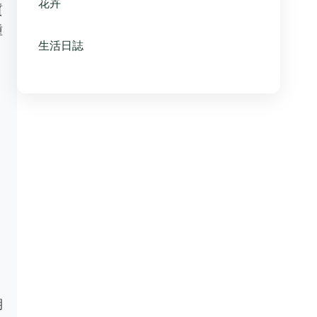
花卉
質
種
生活日誌
期