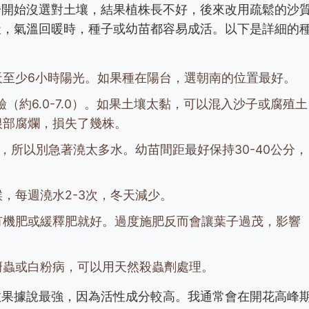
一開始沒選對土壤，結果植株長不好，後來改用疏鬆的沙
天，氣溫回暖時，種子或幼苗都容易成活。以下是詳細的
天至少6小時陽光。如果種在陽台，選朝南的位置最好。
（約6.0-7.0）。如果土壤太黏，可以混入沙子或腐殖土
根部腐爛，損失了幾株。
，所以別急著澆太多水。幼苗間距最好保持30-40公分，
，每週澆水2-3次，冬天減少。
有機肥或緩釋肥就好。過度施肥反而會讓葉子過茂，影響
蚜蟲或白粉病，可以用天然殺蟲劑處理。
效果據說最強，因為活性成分較高。我通常會在開花高峰