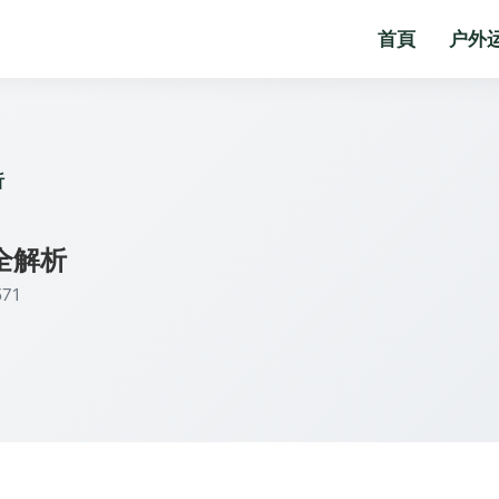
首頁
户外
析
全解析
71