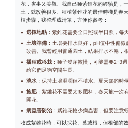
花，省事又美觀。我自己種紫錐花的經驗是，
土，就改善很多。種植紫錐花的最佳時機是春
植步驟，我整理成清單，方便你參考：
選擇地點
：紫錐花需要全日照或半日照，每
土壤準備
：土壤要排水良好，pH值中性偏微鹼
改善。我曾經用普通園土，結果排水不暢，
播種或移栽
：種子發芽較慢，可能需要2-3週
給它們足夠空間生長。
澆水
：保持土壤濕潤但不積水。夏天熱的時候
施肥
：紫錐花不需要太多肥料，春天施一次
開花。
病蟲害防治
：紫錐花較少病蟲害，但要注意
收成紫錐花時，可以採花、葉或根，但根部的