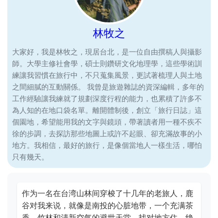
林牧之
大家好，我是林牧之，現居台北，是一位自由撰稿人與攝影
師。大學主修社會學，碩士則鑽研文化地理學，這些學術訓
練讓我習慣在旅行中，不只蒐集風景，更試著梳理人與土地
之間細膩的互動關係。 我曾是旅遊雜誌的資深編輯，多年的
工作經驗讓我練就了規劃深度行程的能力，也累積了許多不
為人知的在地口袋名單。離開體制後，創立「旅行日誌」這
個園地，希望能用我的文字與鏡頭，帶著讀者用一種不疾不
徐的步調，去探訪那些地圖上或許不起眼、卻充滿故事的小
地方。我相信，最好的旅行，是像個當地人一樣生活，哪怕
只有幾天。
作为一名在台湾山林间穿梭了十几年的老旅人，鹿
谷对我来说，就像是南投的心脏地带，一个充满茶
香、竹林和清新空气的避世天堂。找对地方住，绝