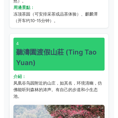
然）。
周邊景點：
冻顶茶园（可安排采茶或品茶体验）、麒麟潭
（开车约10-15分钟）。
4
聽濤園渡假山莊 (Ting Tao
Yuan)
介紹：
凤凰谷鸟园附近的山庄，如其名，环境清幽，仿
佛能听到森林的涛声。有自己的步道和小生态
池。