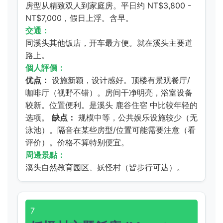
房型从精致双人到家庭房。平日约 NT$3,800 -
NT$7,000，假日上浮。含早。
交通：
同溪头其他饭店，开车最方便。就在溪头主要道
路上。
個人評價：
优点：
设施新颖，设计感好。顶楼有景观餐厅/
咖啡厅（视野不错）。房间干净明亮，浴室设备
较新。位置便利。是溪头
鹿谷住宿
中比较年轻的
选项。
缺点：
规模中等，公共娱乐设施较少（无
泳池）。隔音在某些房型/位置可能需要注意（看
评价）。价格不算特别便宜。
周邊景點：
溪头自然教育园区、妖怪村（皆步行可达）。
7