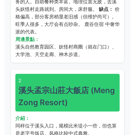
务的人。自助餐种类丰富。地理位置无敌，去溪
头妖怪村走路就到。房间大，床舒服。
缺点：
价
格偏高，部分客房稍显老旧感（但维护尚可）。
旺季人很多，大厅会有点吵杂。
鹿谷住宿
中奢华
派的代表。
周邊景點：
溪头自然教育园区、妖怪村商圈（就在门口）、
大学池、天空走廊、神木步道。
2
溪头孟宗山莊大飯店 (Meng
Zong Resort)
介紹：
同样位于溪头入口，规模比米堤小一些，但也算
是老字号饭店。风格比较中式典雅。