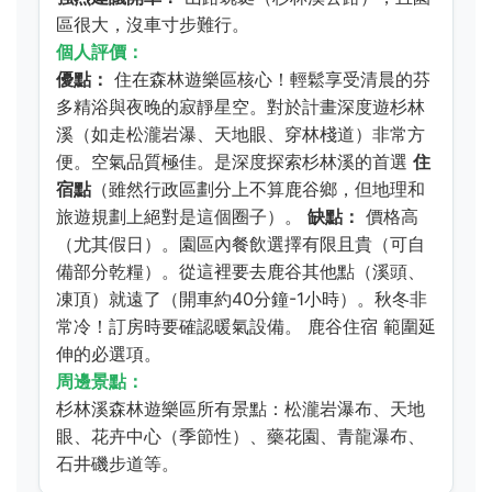
區很大，沒車寸步難行。
個人評價：
優點：
住在森林遊樂區核心！輕鬆享受清晨的芬
多精浴與夜晚的寂靜星空。對於計畫深度遊杉林
溪（如走松瀧岩瀑、天地眼、穿林棧道）非常方
便。空氣品質極佳。是深度探索杉林溪的首選
住
宿點
（雖然行政區劃分上不算鹿谷鄉，但地理和
旅遊規劃上絕對是這個圈子）。
缺點：
價格高
（尤其假日）。園區內餐飲選擇有限且貴（可自
備部分乾糧）。從這裡要去鹿谷其他點（溪頭、
凍頂）就遠了（開車約40分鐘-1小時）。秋冬非
常冷！訂房時要確認暖氣設備。
鹿谷住宿
範圍延
伸的必選項。
周邊景點：
杉林溪森林遊樂區所有景點：松瀧岩瀑布、天地
眼、花卉中心（季節性）、藥花園、青龍瀑布、
石井磯步道等。