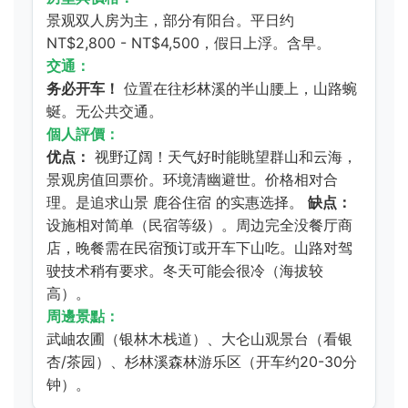
景观双人房为主，部分有阳台。平日约
NT$2,800 - NT$4,500，假日上浮。含早。
交通：
务必开车！
位置在往杉林溪的半山腰上，山路蜿
蜒。无公共交通。
個人評價：
优点：
视野辽阔！天气好时能眺望群山和云海，
景观房值回票价。环境清幽避世。价格相对合
理。是追求山景
鹿谷住宿
的实惠选择。
缺点：
设施相对简单（民宿等级）。周边完全没餐厅商
店，晚餐需在民宿预订或开车下山吃。山路对驾
驶技术稍有要求。冬天可能会很冷（海拔较
高）。
周邊景點：
武岫农圃（银林木栈道）、大仑山观景台（看银
杏/茶园）、杉林溪森林游乐区（开车约20-30分
钟）。