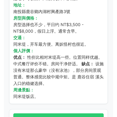
地址：
南投縣鹿谷鄉內湖村興產路3號
房型與價格：
房型选择也不少，平日约 NT$3,500 -
NT$8,000，假日上浮。通常含早。
交通：
同米堤，开车最方便。离妖怪村也很近。
個人評價：
优点：
性价比相对米堤高一些。位置同样优越。
中式餐厅评价不错。房间干净舒适。
缺点：
设施
没有米堤那么豪华（没有泳池），部分房间景观
普通。整体感觉比较中规中矩。是
鹿谷住宿
溪头
入口的稳健选择。
周邊景點：
同米堤饭店。