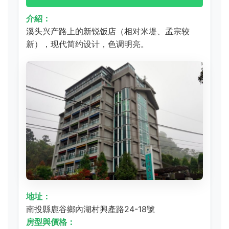
介紹：
溪头兴产路上的新锐饭店（相对米堤、孟宗较
新），现代简约设计，色调明亮。
地址：
南投縣鹿谷鄉內湖村興產路24-18號
房型與價格：