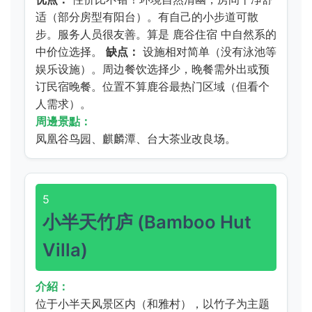
适（部分房型有阳台）。有自己的小步道可散
步。服务人员很友善。算是
鹿谷住宿
中自然系的
中价位选择。
缺点：
设施相对简单（没有泳池等
娱乐设施）。周边餐饮选择少，晚餐需外出或预
订民宿晚餐。位置不算鹿谷最热门区域（但看个
人需求）。
周邊景點：
凤凰谷鸟园、麒麟潭、台大茶业改良场。
5
小半天竹庐 (Bamboo Hut
Villa)
介紹：
位于小半天风景区内（和雅村），以竹子为主题