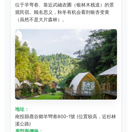
位于羊弯巷、靠近武岫农圃（银林木栈道）的景
观民宿。顾名思义，秋冬有机会看到银杏变黄
（虽然不是大片森林）。
地址：
南投縣鹿谷鄉羊彎巷800-1號 (位置较高，近杉林
溪公路)
房型與價格：