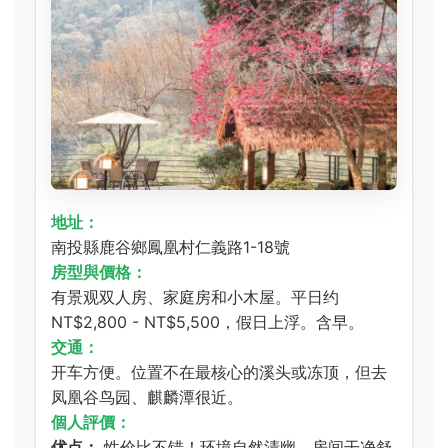
地址：
南投縣鹿谷鄉鳳凰村仁義路1-18號
房型與價格：
有景观双人房、家庭房和小木屋。平日约
NT$2,800 - NT$5,500，假日上浮。含早。
交通：
开车方便。位置不在最核心的溪头或冻顶，但去
凤凰谷鸟园、麒麟潭很近。
個人評價：
优点：
性价比不错！环境自然清幽，房间干净舒