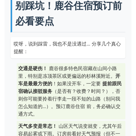
别踩坑！鹿谷住宿预订前
必看要点
哎呀，说到踩雷，我也不是没遇过... 分享几个真心
提醒：
交通是硬伤！
鹿谷很多特色民宿藏在山间小路
里，特别是冻顶茶区或更偏远的杉林溪附近。
开
车是最最方便的
！如果没开车，一定要
提前跟民
宿确认接驳服务
（是否有？收费？时间？），否
则你可能要拎着行李走一段不短的山路（别问我
怎么知道的...）。预订鹿谷住宿 前，务必确认交
通方式。
天气多变是常态！
山区天气说变就变，尤其午后
容易起雾或下雨。订房前看好天气预报（但不一