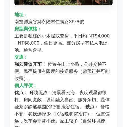
地址：
南投縣鹿谷鄉永隆村仁義路39-6號
房型與價格：
主要是独栋的小木屋或套房，平日约 NT$4,000
- NT$8,000，假日更高。部分房型有私人泡汤
池。通常含早。
交通：
强烈建议开车！
位置在山上小路，公共交通不
便。民宿提供有限度的接送服务（需预订并可能
收费）。
個人評價：
优点：
环境无敌！清晨看云海、夜晚观星都很
棒。房间宽敞，设计融入自然。服务亲切。是体
验茶乡静谧氛围的绝佳
鹿谷住宿
。
缺点：
价格
不菲。餐饮选择少（民宿晚餐需预订）。位置偏
远，没车会非常不便。蚊虫较多（自然环境使