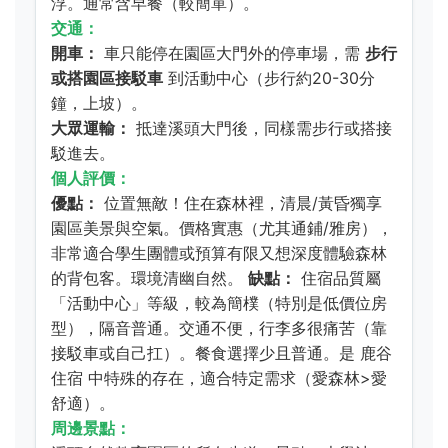
浮。通常含早餐（較簡單）。
交通：
開車：
車只能停在園區大門外的停車場，需
步行
或搭園區接駁車
到活動中心（步行約20-30分
鐘，上坡）。
大眾運輸：
抵達溪頭大門後，同樣需步行或搭接
駁進去。
個人評價：
優點：
位置無敵！住在森林裡，清晨/黃昏獨享
園區美景與空氣。價格實惠（尤其通鋪/雅房），
非常適合學生團體或預算有限又想深度體驗森林
的背包客。環境清幽自然。
缺點：
住宿品質屬
「活動中心」等級，較為簡樸（特別是低價位房
型），隔音普通。交通不便，行李多很痛苦（靠
接駁車或自己扛）。餐食選擇少且普通。是
鹿谷
住宿
中特殊的存在，適合特定需求（愛森林>愛
舒適）。
周邊景點：