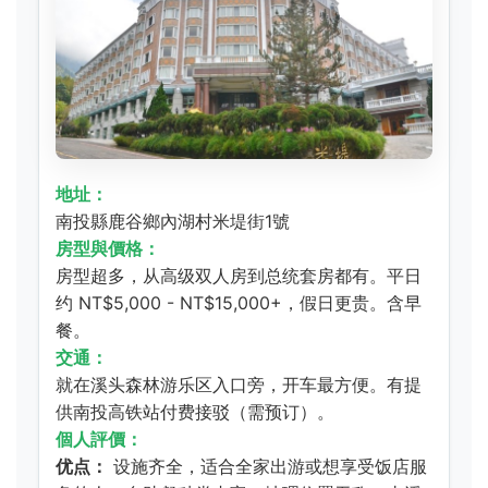
地址：
南投縣鹿谷鄉內湖村米堤街1號
房型與價格：
房型超多，从高级双人房到总统套房都有。平日
约 NT$5,000 - NT$15,000+，假日更贵。含早
餐。
交通：
就在溪头森林游乐区入口旁，开车最方便。有提
供南投高铁站付费接驳（需预订）。
個人評價：
优点：
设施齐全，适合全家出游或想享受饭店服