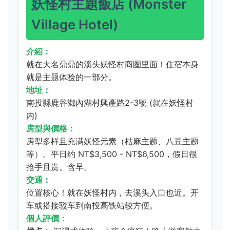
妖怪村主題飯店 (Monster
Village Hotel)
介紹：
就在大名鼎鼎的溪头妖怪村商圈里面！住宿本身
就是主题体验的一部分。
地址：
南投縣鹿谷鄉內湖村興產路2-3號 (就在妖怪村
内)
房型與價格：
房型多样且充满妖怪元素（枯麻主题、八豆主题
等）。平日约 NT$3,500 - NT$6,500，假日很
抢手且贵。含早。
交通：
位置核心！就在妖怪村内，去溪头入口也近。开
车或搭接驳车到南投高铁站较方便。
個人評價：