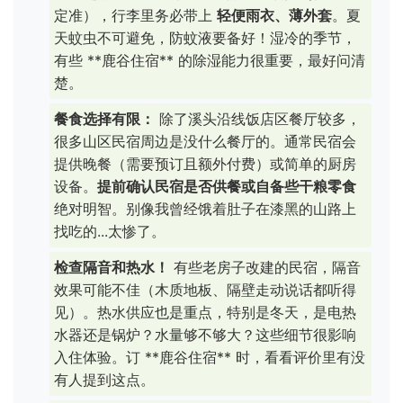
定准），行李里务必带上
轻便雨衣、薄外套
。夏
天蚊虫不可避免，防蚊液要备好！湿冷的季节，
有些 **鹿谷住宿** 的除湿能力很重要，最好问清
楚。
餐食选择有限：
除了溪头沿线饭店区餐厅较多，
很多山区民宿周边是没什么餐厅的。通常民宿会
提供晚餐（需要预订且额外付费）或简单的厨房
设备。
提前确认民宿是否供餐或自备些干粮零食
绝对明智。别像我曾经饿着肚子在漆黑的山路上
找吃的...太惨了。
检查隔音和热水！
有些老房子改建的民宿，隔音
效果可能不佳（木质地板、隔壁走动说话都听得
见）。热水供应也是重点，特别是冬天，是电热
水器还是锅炉？水量够不够大？这些细节很影响
入住体验。订 **鹿谷住宿** 时，看看评价里有没
有人提到这点。