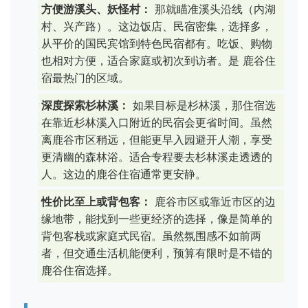
方便游溪头、妖怪村：
那就瞄准溪头沿线（内湖
村、兴产路）。这边饭店、民宿密集，选择多，
从平价的国民宾馆到特色民宿都有。吃饭、购物
也相对方便，适合家庭或初次到访者。是 鹿谷住
宿最热门的区域。
深度探索杉林溪：
如果目标是杉林溪，那住宿选
在靠近杉林溪入口附近的民宿会更省时间。虽然
离鹿谷市区稍远，但能更早入园避开人潮，享受
更清幽的森林浴。适合专程要去杉林溪走透透的
人。这边的鹿谷住宿通常更安静。
性价比至上或背包客：
鹿谷市区或靠近市区的边
缘地带，能找到一些更经济的选择，像是简单的
背包客栈或家庭式民宿。虽然氛围感不如前两
者，但交通生活机能便利，预算有限时是不错的
鹿谷住宿选择。