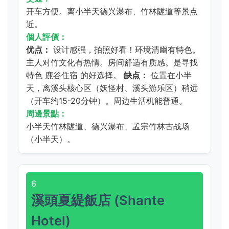
开车方便。离小半天德兴瀑布、竹林隧道等景点
近。
個人評價：
优点：
设计感强，拍照好看！环境清幽有特色。
主人对竹文化有热情。房间舒适有质感。是寻找
特色
鹿谷住宿
的好选择。
缺点：
位置在小半
天，离溪头核心区（妖怪村、溪头游乐区）稍远
（开车约15-20分钟）。周边生活机能普通。
周邊景點：
小半天竹林隧道、德兴瀑布、孟宗竹林古战场
（小半天）。
6
溪頭夏緹飯店 (Shante
Hotel)