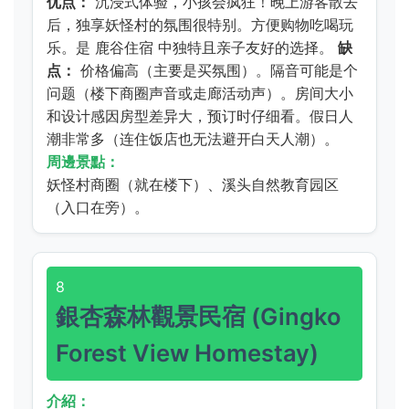
优点：
沉浸式体验，小孩会疯狂！晚上游客散去
后，独享妖怪村的氛围很特别。方便购物吃喝玩
乐。是
鹿谷住宿
中独特且亲子友好的选择。
缺
点：
价格偏高（主要是买氛围）。隔音可能是个
问题（楼下商圈声音或走廊活动声）。房间大小
和设计感因房型差异大，预订时仔细看。假日人
潮非常多（连住饭店也无法避开白天人潮）。
周邊景點：
妖怪村商圈（就在楼下）、溪头自然教育园区
（入口在旁）。
8
銀杏森林觀景民宿 (Gingko
Forest View Homestay)
介紹：