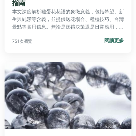
指南
本文深度解析雞蛋花花語的象徵意義，包括希望、新
生與純潔等含義，並提供送花場合、種植技巧、台灣
景點等實用信息。無論是送禮決策還是日常應用，都
能找到完整解答，幫助您全面了解雞蛋花的魅力與實
閱讀更多
751次瀏覽
用價值。