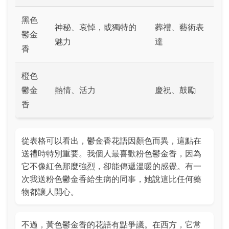
黑色
神秘、哀悼，或獨特的
葬禮、藝術表
鬱金
魅力
達
香
橙色
鬱金
熱情、活力
慶祝、鼓勵
香
從表格可以看出，鬱金香花語因顏色而異，這點在
送禮時特別重要。我個人最喜歡粉色鬱金香，因為
它不像紅色那麼強烈，卻能傳遞溫暖的感覺。有一
次我送粉色鬱金香給生病的同事，她說這比任何藥
物都讓人開心。
不過，黃色鬱金香的花語有點爭議。在西方，它常