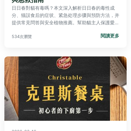
日日春對貓有毒嗎？本文深入解析日日春的毒性成
分、猫誤食后的症状、紧急处理步骤與預防方法，并
提供常見問答與安全植物推薦。幫助貓主人保護愛貓
健康，避免中毒風險，確保您快速決策並有效應對緊
閱讀更多
534次瀏覽
急狀況。