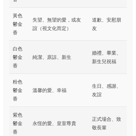
黃色
失望、無望的愛，或友
道歉、安慰朋
鬱金
誼（視文化而定）
友
香
白色
婚禮、畢業、
鬱金
純潔、原諒、新生
新生兒祝福
香
粉色
生日、感謝、
鬱金
溫馨的愛、幸福
友誼
香
紫色
正式場合、致
鬱金
永恆的愛、皇室尊貴
敬長輩
香