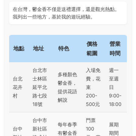
在台灣，鬱金香不僅是送禮選擇，還是觀光熱點。
我列出一些地方，基於我的遊玩經驗。
價格
營業
地點
地址
特色
範圍
時間
台北市
入場免
週一
多種顏色
台北
士林區
費，花
至週
鬱金香，
花卉
延平北
束
日
提供花語
村
路七段
200-
9:00-
解說
18號
500元
18:00
台中市
門票
每年春季
展期
台中
新社區
100
有鬱金香
期間