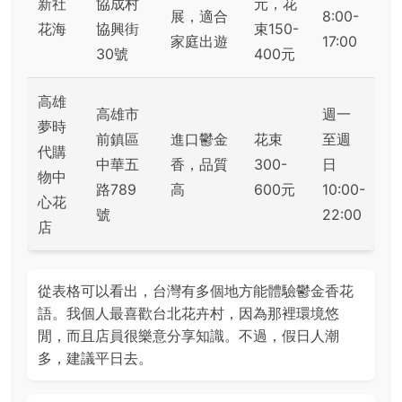
新社
協成村
元，花
展，適合
8:00-
花海
協興街
束150-
家庭出遊
17:00
30號
400元
高雄
高雄市
週一
夢時
前鎮區
進口鬱金
花束
至週
代購
中華五
香，品質
300-
日
物中
路789
高
600元
10:00-
心花
號
22:00
店
從表格可以看出，台灣有多個地方能體驗鬱金香花
語。我個人最喜歡台北花卉村，因為那裡環境悠
閒，而且店員很樂意分享知識。不過，假日人潮
多，建議平日去。