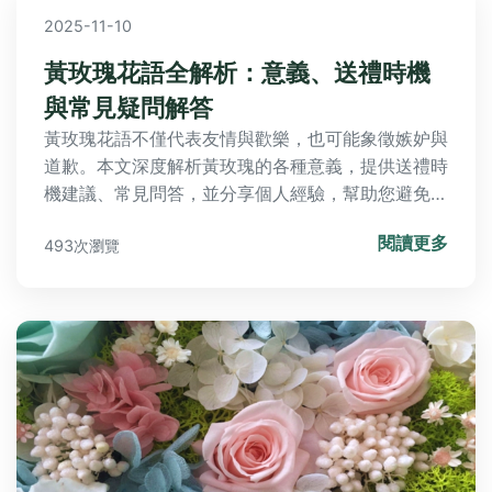
2025-11-10
黃玫瑰花語全解析：意義、送禮時機
與常見疑問解答
黃玫瑰花語不僅代表友情與歡樂，也可能象徵嫉妒與
道歉。本文深度解析黃玫瑰的各種意義，提供送禮時
機建議、常見問答，並分享個人經驗，幫助您避免誤
解，正確表達心意。內容涵蓋歷史起源、實用指南與
閱讀更多
493次瀏覽
台灣本地觀點，讓您徹底了解黃玫瑰花語的奧秘。