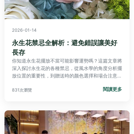
2026-01-14
永生花禁忌全解析：避免錯誤讓美好
長存
你知道永生花擺放不當可能影響運勢嗎？這篇文章將
深入探討永生花的各種禁忌，從風水學的角度分析擺
放位置的重要性，到贈送時的颜色選擇和場合注意事
項，以及日常保養中常見的錯誤。我們會分享專業建
閱讀更多
831次瀏覽
議，幫助你避免這些禁忌，讓永生花成為家中美麗的
點綴。同時，解答常見問題，如永生花是否適合放臥
室等，讓你全面了解永生花禁忌。