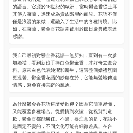
的語言。它源於16世紀的歐洲，當時鬱金香從土耳
其傳入荷蘭，迅速成為貴族階層的寵兒。花語不僅
僅是浪漫的象徵，還融入了生活中的各種情境。比
如，在荷蘭，鬱金香花語常被用於節日慶典或表達
感謝。
我自己最初對鬱金香花語一無所知，直到有一次參
加婚禮，看到新娘手捧白色鬱金香，才好奇去查資
料。原來白色代表純潔和新生，這讓整個婚禮氛圍
更溫馨。鬱金香花語的妙處在於，它能無聲地傳達
情感，避免直接言辭的尷尬。
為什麼鬱金香花語這麼受歡迎？因為它簡單易懂，
又能覆蓋多種場合。從愛情到友誼，從祝賀到道
歉，鬱金香都能勝任。不過，要注意的是，花語不
是固定不變的，不同文化可能有細微差異。在台