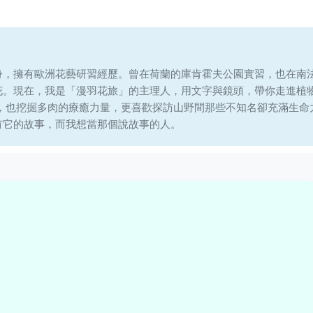
身，擁有歐洲花藝研習經歷。曾在荷蘭的庫肯霍夫公園實習，也在南
花。現在，我是「漫羽花旅」的主理人，用文字與鏡頭，帶你走進植
說，也挖掘多肉的療癒力量，更喜歡探訪山野間那些不知名卻充滿生命
有它的故事，而我想當那個說故事的人。