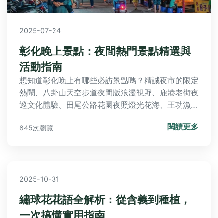
2025-07-24
彰化晚上景點：夜間熱門景點精選與
活動指南
想知道彰化晚上有哪些必訪景點嗎？精誠夜市的限定
熱鬧、八卦山天空步道夜間版浪漫視野、鹿港老街夜
巡文化體驗、田尾公路花園夜照燈光花海、王功漁港
燈塔夕照美景、社頭清水岩溫泉夜景放鬆、溪湖糖廠
閱讀更多
845次瀏覽
夜間小火車懷舊之旅、員林百果山探索樂園親子樂
趣、彰化藝術館光雕秀藝術饗宴，以及福寶濕地藍眼
淚自然奇觀，本文帶您深度探索，並提供Q&A快速
解惑，輕鬆規劃精彩夜遊行程！
2025-10-31
繡球花花語全解析：從含義到種植，
一次搞懂實用指南