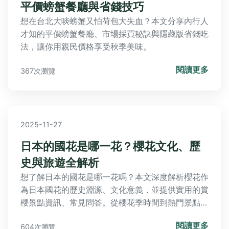
平價螃蟹餐廳與省錢技巧
想在台北大啖螃蟹又怕荷包大失血？本文分享內行人
才知的平價螃蟹餐廳、市場採買秘訣與隱藏版省錢吃
法，讓你用親民價格享受秋季美味。
閱讀更多
367次瀏覽
2025-11-27
日本的國花是哪一花？櫻花文化、歷
史與旅遊全解析
想了解日本的國花是哪一花嗎？本文深度解析櫻花作
為日本國花的歷史淵源、文化意義，並提供實用的賞
櫻景點資訊、常見問答。從櫻花季時間到熱門景點門
票價格，一應俱全，幫助你全面掌握日本國花的秘密
閱讀更多
604次瀏覽
與旅遊攻略。