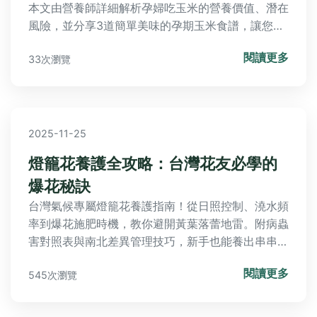
本文由營養師詳細解析孕婦吃玉米的營養價值、潛在
風險，並分享3道簡單美味的孕期玉米食譜，讓您吃
得安心又滿足。
閱讀更多
33次瀏覽
2025-11-25
燈籠花養護全攻略：台灣花友必學的
爆花秘訣
台灣氣候專屬燈籠花養護指南！從日照控制、澆水頻
率到爆花施肥時機，教你避開黃葉落蕾地雷。附病蟲
害對照表與南北差異管理技巧，新手也能養出串串燈
籠花海。
閱讀更多
545次瀏覽