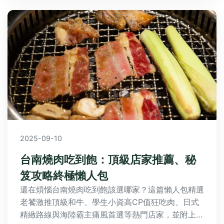
2025-09-10
台南燒肉吃到飽：頂級店家推薦、秘
笈攻略終極懶人包
還在煩惱台南燒肉吃到飽該選哪家？這篇懶人包精選
老饕激推頂級和牛、學生小資高CP值狂吃肉、日式
精緻路線與海陸霸主痛風首選等熱門店家，並附上必