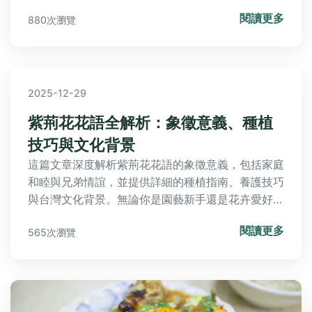
勝秘笈、常見迷思破解與快問快答，讓你輕鬆享受燒
閱讀更多
880次瀏覽
肉盛宴不踩雷！
2025-12-29
紫荊花花語全解析：象徵意義、種植
技巧與文化背景
這篇文章深度解析紫荊花花語的象徵意義，包括家庭
和睦與兄弟情誼，並提供詳細的種植指南、養護技巧
與台灣文化背景。無論你是園藝新手還是花卉愛好
者，都能找到實用資訊，解決所有關於紫荊花的疑
閱讀更多
565次瀏覽
問。