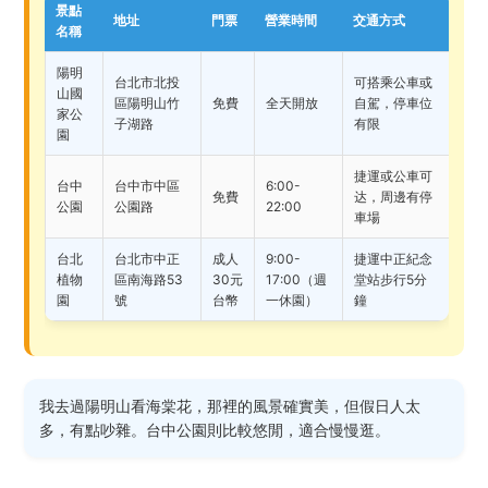
景點
地址
門票
營業時間
交通方式
名稱
陽明
台北市北投
可搭乘公車或
山國
區陽明山竹
免費
全天開放
自駕，停車位
家公
子湖路
有限
園
捷運或公車可
台中
台中市中區
6:00-
免費
达，周邊有停
公園
公園路
22:00
車場
台北
台北市中正
成人
9:00-
捷運中正紀念
植物
區南海路53
30元
17:00（週
堂站步行5分
園
號
台幣
一休園）
鐘
我去過陽明山看海棠花，那裡的風景確實美，但假日人太
多，有點吵雜。台中公園則比較悠閒，適合慢慢逛。