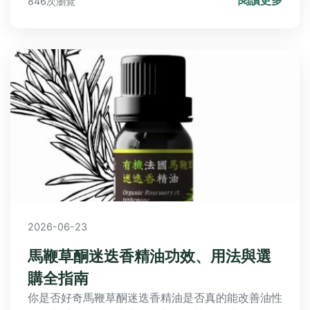
846次瀏覽
議，幫助你避免這些禁忌，讓永生花成為家中美麗的
點綴。同時，解答常見問題，如永生花是否適合放臥
室等，讓你全面了解永生花禁忌。
2026-06-23
馬鞭草酮迷迭香精油功效、用法與選
購全指南
你是否好奇馬鞭草酮迷迭香精油是否真的能改善油性