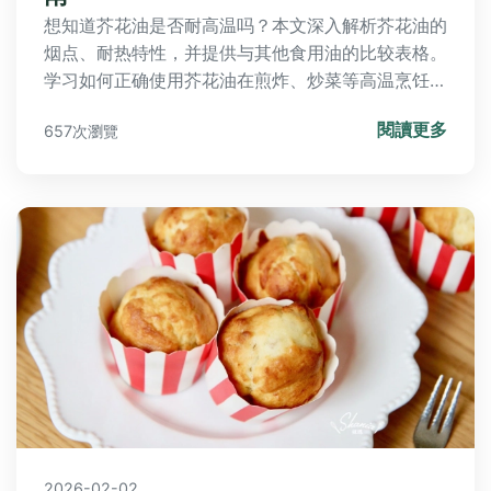
想知道芥花油是否耐高温吗？本文深入解析芥花油的
烟点、耐热特性，并提供与其他食用油的比较表格。
学习如何正确使用芥花油在煎炸、炒菜等高温烹饪
中，避免健康风险。包含常见问题解答，帮助您做出
閱讀更多
657次瀏覽
明智选择。
2026-02-02