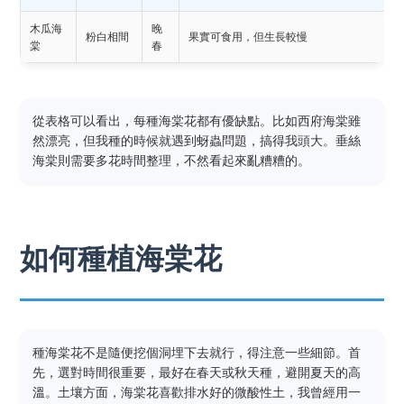
木瓜海
晚
粉白相間
果實可食用，但生長較慢
棠
春
從表格可以看出，每種海棠花都有優缺點。比如西府海棠雖
然漂亮，但我種的時候就遇到蚜蟲問題，搞得我頭大。垂絲
海棠則需要多花時間整理，不然看起來亂糟糟的。
如何種植海棠花
種海棠花不是隨便挖個洞埋下去就行，得注意一些細節。首
先，選對時間很重要，最好在春天或秋天種，避開夏天的高
溫。土壤方面，海棠花喜歡排水好的微酸性土，我曾經用一