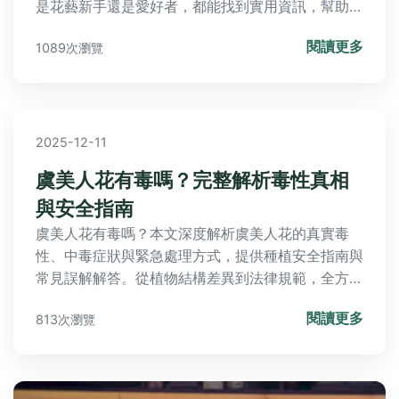
是花藝新手還是愛好者，都能找到實用資訊，幫助你
正確理解紫羅蘭花語並應用在生活中。內容涵蓋品種
閱讀更多
1089次瀏覽
比較、養護方法及實用表格，讓你輕鬆掌握所有細
節。
2025-12-11
虞美人花有毒嗎？完整解析毒性真相
與安全指南
虞美人花有毒嗎？本文深度解析虞美人花的真實毒
性、中毒症狀與緊急處理方式，提供種植安全指南與
常見誤解解答。從植物結構差異到法律規範，全方位
守護您與家人的安全，讓賞花零風險。
閱讀更多
813次瀏覽