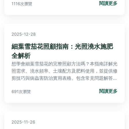
閱讀更多
1116次瀏覽
2025-12-28
細葉雪茄花照顧指南：光照澆水施肥
全解析
想學會細葉雪茄花的完整照顧方法嗎？本指南詳解光
照需求、澆水頻率、土壤配方及肥料使用，並提供修
剪技巧與病蟲害防治實用表格。包含常見問題解答如
葉子變黃處理和不開花解決方案，基於五年種植經驗
閱讀更多
691次瀏覽
分享從種植到開花的全攻略，助你輕鬆培育健康花
朵，享受園藝樂趣。
2025-11-26