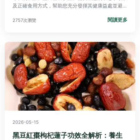
及正確食用方式，幫助您充分發揮其健康益處並避免
風險，無論是增強免疫力或日常養生，都能安全享受
閱讀更多
2757次瀏覽
這款傳統點心。
2026-05-15
黑豆紅棗枸杞蓮子功效全解析：養生