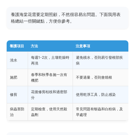
養護海棠花需要定期照顧，不然很容易出問題。下面我用表
格總結一些關鍵點，方便你參考。
養護項目
方法
注意事項
每週1-2次，土壤乾燥時
避免積水，否則易引發根部疾
澆水
再澆
病
春季和秋季各施一次有
施肥
不要過量，否則會燒根
機肥
花後修剪枯枝和過密部
修剪
使用乾淨工具，防止感染
分
病蟲害防
定期檢查，使用天然殺
常見問題有蚜蟲和白粉病，及
治
蟲劑
早處理