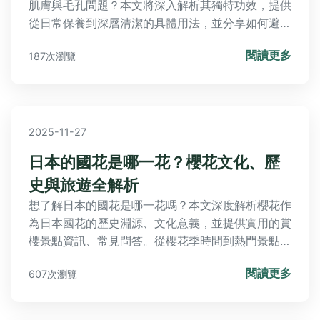
肌膚與毛孔問題？本文將深入解析其獨特功效，提供
從日常保養到深層清潔的具體用法，並分享如何避開
地雷、挑選到真正高品質的精油，讓你不再花冤枉
閱讀更多
187次瀏覽
錢。
2025-11-27
日本的國花是哪一花？櫻花文化、歷
史與旅遊全解析
想了解日本的國花是哪一花嗎？本文深度解析櫻花作
為日本國花的歷史淵源、文化意義，並提供實用的賞
櫻景點資訊、常見問答。從櫻花季時間到熱門景點門
票價格，一應俱全，幫助你全面掌握日本國花的秘密
閱讀更多
607次瀏覽
與旅遊攻略。