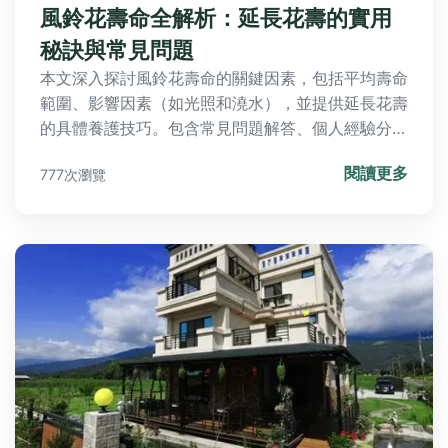
風鈴花壽命全解析：延長花壽的實用
秘訣與常見問題
本文深入探討風鈴花壽命的關鍵因素，包括平均壽命
範圍、影響因素（如光照和澆水），並提供延長花壽
的具體養護技巧。包含常見問題解答、個人經驗分享
和實用表格，幫助您解決所有關於風鈴花壽命的疑
閱讀更多
777次瀏覽
問，讓花卉活得更久更健康。