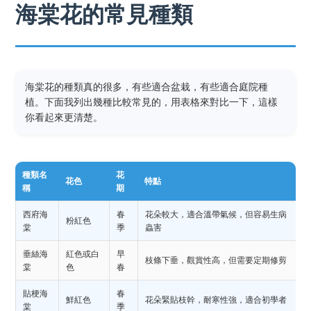
海棠花的常見種類
海棠花的種類真的很多，有些適合盆栽，有些適合庭院種
植。下面我列出幾種比較常見的，用表格來對比一下，這樣
你看起來更清楚。
種類名
花
花色
特點
稱
期
西府海
春
花朵較大，適合溫帶氣候，但容易生病
粉紅色
棠
季
蟲害
垂絲海
紅色或白
早
枝條下垂，觀賞性高，但需要定期修剪
棠
色
春
貼梗海
春
鮮紅色
花朵緊貼枝幹，耐寒性強，適合初學者
棠
季