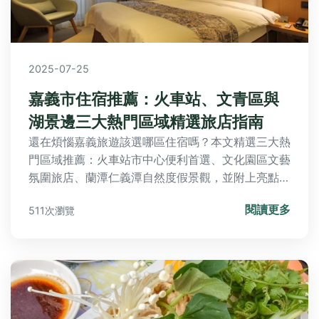
2025-07-25
嘉義市住宿推薦：火車站、文青區與
湖景邊三大熱門區域精選旅店指南
還在煩惱嘉義旅遊該選哪區住宿嗎？本文精選三大熱
門區域推薦：火車站市中心便利首選、文化園區文藝
氛圍旅店、蘭潭仁義潭自然度假景觀，並附上亮點旅
店、天成文旅等口袋名單與實用Q&A，一次解決您
閱讀更多
511次瀏覽
的住宿選擇難題，輕鬆規劃完美旅程！