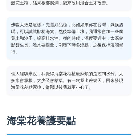
般花土種，結果根部腐爛，後來改用混合土才改善。
步驟大致是這樣：先選好品種，比如如果你在台灣，氣候溫
暖，可以試試貼梗海棠。然後準備土壤，我通常會加一些腐
葉土和沙子，提高排水性。種的時候，深度要適中，太深會
影響生長。澆水要適量，剛種下時多澆點，之後保持濕潤就
行。
個人經驗來說，我覺得海棠花種植最麻煩的是控制水分。太
多水會爛根，太少又會枯葉。有一次我出差幾天，回來發現
海棠花差點死掉，從那以後我就更小心了。
海棠花養護要點