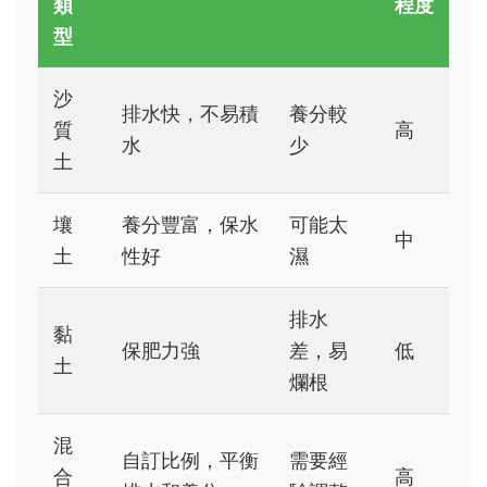
類
程度
型
沙
排水快，不易積
養分較
質
高
水
少
土
壤
養分豐富，保水
可能太
中
土
性好
濕
排水
黏
保肥力強
差，易
低
土
爛根
混
自訂比例，平衡
需要經
合
高