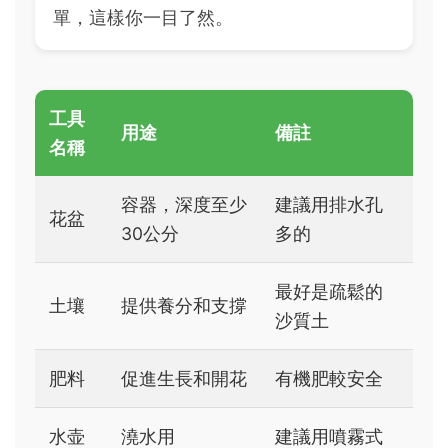
單，這樣你一目了然。
工具
用途
備註
名稱
容器，深度至少
建議用排水孔
花盆
30公分
多的
最好是疏鬆的
土壤
提供養分和支撐
沙質土
肥料
促進生長和開花
有機肥較安全
水壶
澆水用
建議用噴霧式