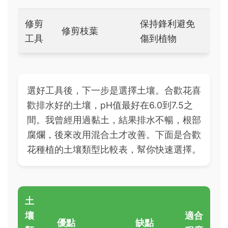
修剪
保持鋒利避免
修剪枝葉
工具
傷到植物
選好工具後，下一步是選擇土壤。合歡花喜
歡排水好的土壤，pH值最好在6.0到7.5之
間。我曾經用過黏土，結果排水不暢，根部
腐爛，後來改用混合土才改善。下面是合歡
花種植的土壤類型比較表，幫你快速選擇。
土
壤
適合
優點
缺點