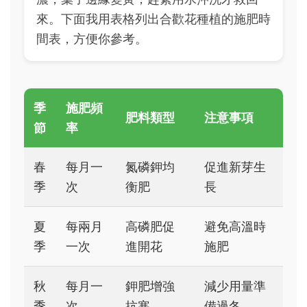
來。下面我用表格列出合歡花種植的施肥時
間表，方便你參考。
季
施肥頻
肥料類型
注意事項
節
率
春
每月一
氮磷鉀均
促進新芽生
季
次
衡肥
長
夏
每兩月
高磷肥促
避免高溫時
季
一次
進開花
施肥
秋
每月一
鉀肥增強
減少用量準
季
次
抗寒
備過冬