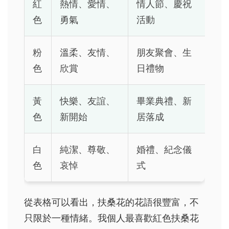
紅
熱情、愛情、
情人節、慶祝
色
勇氣
活動
粉
溫柔、友情、
朋友聚會、生
色
欣賞
日禮物
黃
快樂、友誼、
畢業典禮、新
色
新開始
居落成
白
純潔、尊敬、
婚禮、紀念儀
色
哀悼
式
從表格可以看出，扶桑花的花語很豐富，不
只限於一種情緒。我個人最喜歡紅色扶桑花