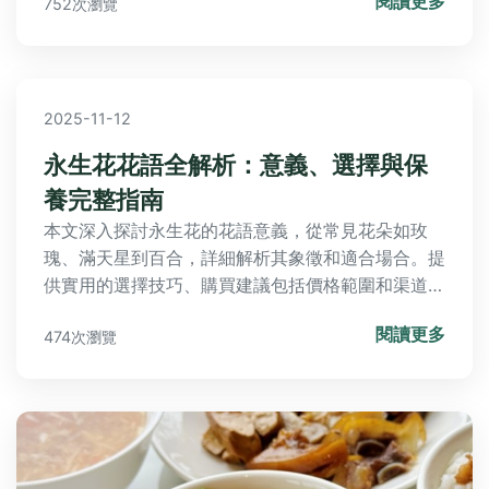
閱讀更多
752次瀏覽
2025-11-12
永生花花語全解析：意義、選擇與保
養完整指南
本文深入探討永生花的花語意義，從常見花朵如玫
瑰、滿天星到百合，詳細解析其象徵和適合場合。提
供實用的選擇技巧、購買建議包括價格範圍和渠道比
較，以及詳細保養方法。包含常見問答，解決所有相
閱讀更多
474次瀏覽
關疑問，幫助您送禮或裝飾家居做出最佳選擇。