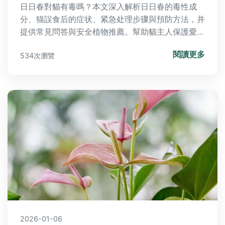
日日春對貓有毒嗎？本文深入解析日日春的毒性成
分、猫誤食后的症状、紧急处理步骤與預防方法，并
提供常見問答與安全植物推薦。幫助貓主人保護愛貓
健康，避免中毒風險，確保您快速決策並有效應對緊
閱讀更多
534次瀏覽
急狀況。
2026-01-06