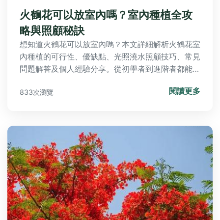
火鶴花可以放室內嗎？室內種植全攻
略與照顧秘訣
想知道火鶴花可以放室內嗎？本文詳細解析火鶴花室
內種植的可行性、優缺點、光照澆水照顧技巧、常見
問題解答及個人經驗分享。從初學者到進階者都能找
到實用資訊，幫助您成功在室內養護火鶴花，避免常
閱讀更多
833次瀏覽
見錯誤。