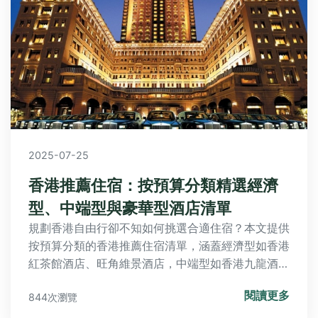
2025-07-25
香港推薦住宿：按預算分類精選經濟
型、中端型與豪華型酒店清單
規劃香港自由行卻不知如何挑選合適住宿？本文提供
按預算分類的香港推薦住宿清單，涵蓋經濟型如香港
紅茶館酒店、旺角維景酒店，中端型如香港九龍酒
店、銅鑼灣皇悅酒店，以及豪華型的半島酒店與四季
閱讀更多
844次瀏覽
酒店，並透過Q&A解答你對住宿的常見疑問，助你
輕鬆規劃完美旅程！