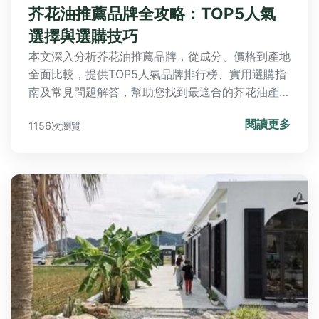
芥花油推薦品牌全攻略：TOP5人氣
選擇與選購技巧
本文深入分析芥花油推薦品牌，從成分、價格到產地
全面比較，提供TOP5人氣品牌排行榜、實用選購指
南及常見問題解答，幫助您找到最適合的芥花油產
品。內容涵蓋健康益處、使用技巧與真實用戶經驗，
閱讀更多
1156次瀏覽
解決您所有疑問。