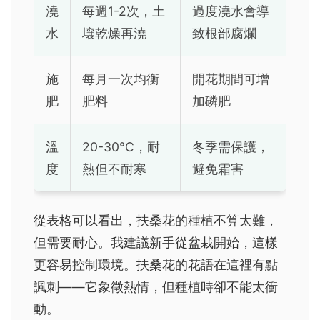
澆
每週1-2次，土
過度澆水會導
水
壤乾燥再澆
致根部腐爛
施
每月一次均衡
開花期間可增
肥
肥料
加磷肥
溫
20-30°C，耐
冬季需保護，
度
熱但不耐寒
避免霜害
從表格可以看出，扶桑花的種植不算太難，
但需要耐心。我建議新手從盆栽開始，這樣
更容易控制環境。扶桑花的花語在這裡有點
諷刺——它象徵熱情，但種植時卻不能太衝
動。