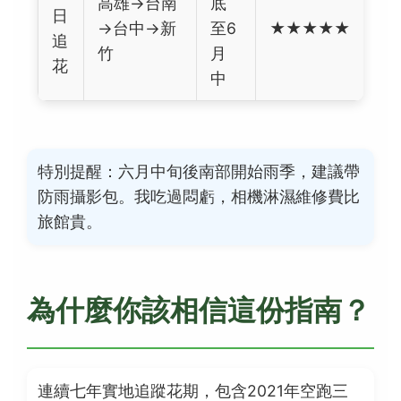
高雄→台南
底
日
→台中→新
至6
★★★★★
追
竹
月
花
中
特別提醒：六月中旬後南部開始雨季，建議帶
防雨攝影包。我吃過悶虧，相機淋濕維修費比
旅館貴。
為什麼你該相信這份指南？
連續七年實地追蹤花期，包含2021年空跑三