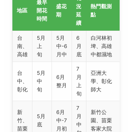
最早
盛花
況
熱門觀測
地區
開花
期
延
點
時間
續
台
5月
5月
6
白河林初
南、
上
中-6
月
埤、高雄
高雄
旬
月中
底
中都濕地
7
台
5月
亞洲大
6月
月
中、
中
學、彰化
整月
上
彰化
旬
師大
旬
7
新
6月
新竹公
5月
月
竹、
中-7
園、苗栗
底
中
苗栗
月初
客家大院