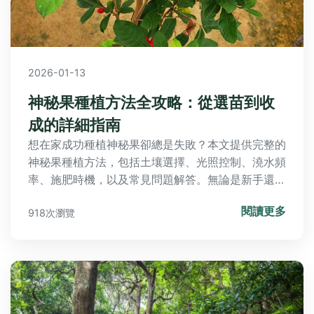
2026-01-13
神秘果種植方法全攻略：從選苗到收
成的詳細指南
想在家成功種植神秘果卻總是失敗？本文提供完整的
神秘果種植方法，包括土壤選擇、光照控制、澆水頻
率、施肥時機，以及常見問題解答。無論是新手還是
資深園藝愛好者，都能輕鬆掌握關鍵技巧，讓神秘果
閱讀更多
918次瀏覽
茁壯成長。