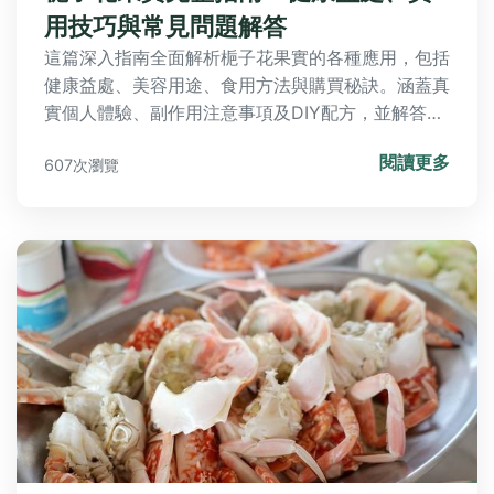
用技巧與常見問題解答
這篇深入指南全面解析梔子花果實的各種應用，包括
健康益處、美容用途、食用方法與購買秘訣。涵蓋真
實個人體驗、副作用注意事項及DIY配方，並解答常
見問題如「梔子花果實可以吃嗎？」、「副作用有哪
閱讀更多
607次瀏覽
些？」幫助您安全有效地使用。