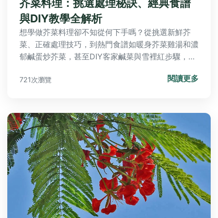
芥菜料理：挑選處理秘訣、經典食譜
與DIY教學全解析
想學做芥菜料理卻不知從何下手嗎？從挑選新鮮芥
菜、正確處理技巧，到熱門食譜如暖身芥菜雞湯和濃
郁鹹蛋炒芥菜，甚至DIY客家鹹菜與雪裡紅步驟，本
攻略一步步教你。還有常見疑問解答，輕鬆搞定所有
閱讀更多
721次瀏覽
料理難題！