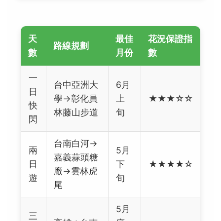
天
最佳
花況保證指
路線規劃
數
月份
數
一
台中亞洲大
6月
日
學→彰化員
上
★★★☆☆
快
林藤山步道
旬
閃
台南白河→
兩
5月
嘉義蒜頭糖
日
下
★★★★☆
廠→雲林虎
遊
旬
尾
5月
三