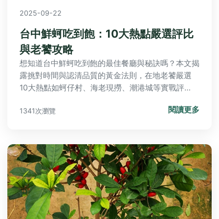
2025-09-22
台中鮮蚵吃到飽：10大熱點嚴選評比
與老饕攻略
想知道台中鮮蚵吃到飽的最佳餐廳與秘訣嗎？本文揭
露挑對時間與認清品質的黃金法則，在地老饕嚴選
10大熱點如蚵仔村、海老現撈、潮港城等實戰評
比，並提供終極攻略與Q&A解答常見疑惑，讓你輕
閱讀更多
1341次瀏覽
鬆享受無限量鮮美蚵仔盛宴！