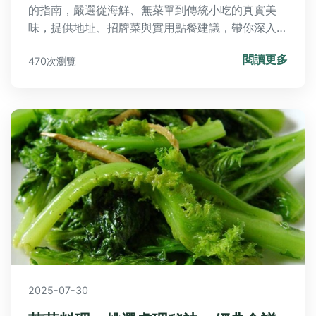
的指南，嚴選從海鮮、無菜單到傳統小吃的真實美
味，提供地址、招牌菜與實用點餐建議，帶你深入品
嚐宜蘭的飲食靈魂，避開只做一次性生意的觀光地
閱讀更多
470次瀏覽
雷。
2025-07-30