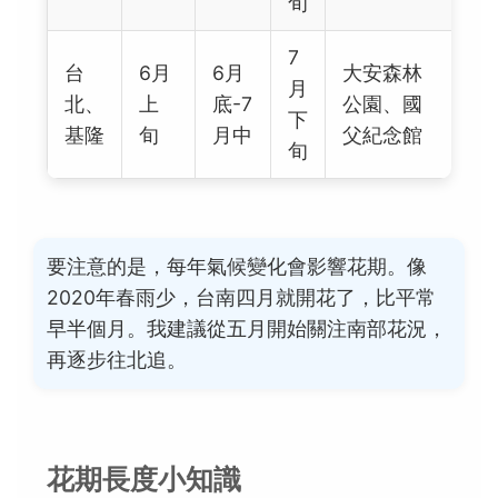
旬
7
台
6月
6月
大安森林
月
北、
上
底-7
公園、國
下
基隆
旬
月中
父紀念館
旬
要注意的是，每年氣候變化會影響花期。像
2020年春雨少，台南四月就開花了，比平常
早半個月。我建議從五月開始關注南部花況，
再逐步往北追。
花期長度小知識