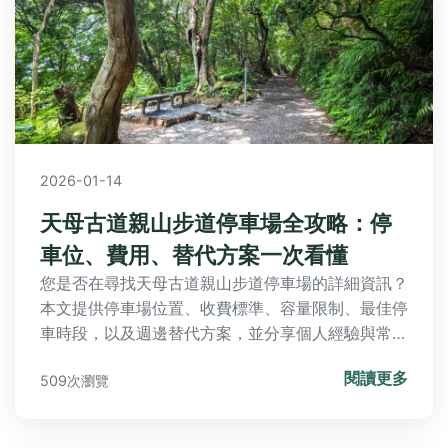
2026-01-14
天母古道親山步道停車場全攻略：停
車位、費用、替代方案一次看懂
您是否在尋找天母古道親山步道停車場的詳細資訊？
本文提供停車場位置、收費標準、容量限制、最佳停
車時段，以及週邊替代方案，並分享個人經驗與常見
問題解答，幫助您輕鬆規劃登山行程，避免停車困
閱讀更多
509次瀏覽
擾。