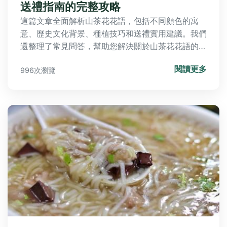
送禮指南的完整攻略
這篇文章全面解析山茶花花語，包括不同顏色的寓
意、歷史文化背景、種植技巧和送禮實用建議。我們
還整理了常見問答，幫助您解決關於山茶花花語的所
有疑問，無論是花卉愛好者還是送禮需求，都能獲得
閱讀更多
996次瀏覽
有價值的資訊。