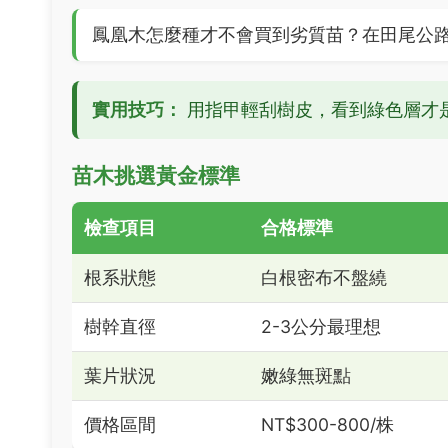
鳳凰木怎麼種才不會買到劣質苗？在田尾公
實用技巧：
用指甲輕刮樹皮，看到綠色層才
苗木挑選黃金標準
檢查項目
合格標準
根系狀態
白根密布不盤繞
樹幹直徑
2-3公分最理想
葉片狀況
嫩綠無斑點
價格區間
NT$300-800/株