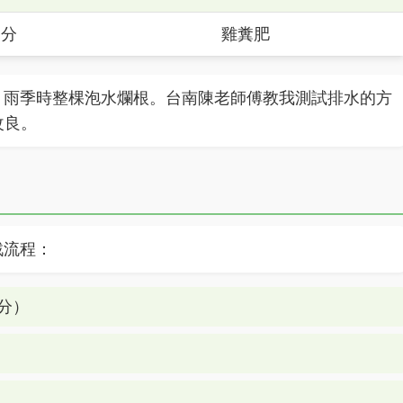
養分
雞糞肥
，雨季時整棵泡水爛根。台南陳老師傅教我測試排水的方
改良。
戰流程：
分）