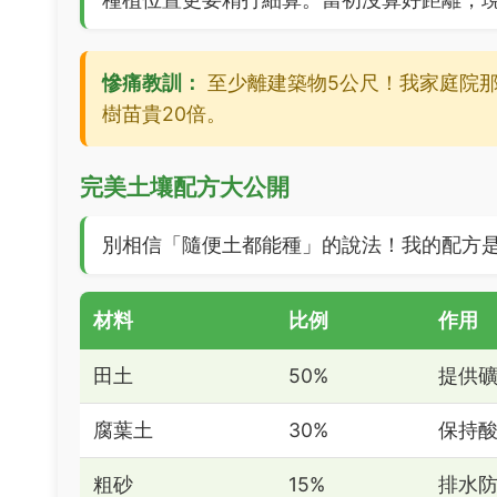
慘痛教訓：
至少離建築物5公尺！我家庭院
樹苗貴20倍。
完美土壤配方大公開
別相信「隨便土都能種」的說法！我的配方
材料
比例
作用
田土
50%
提供
腐葉土
30%
保持
粗砂
15%
排水