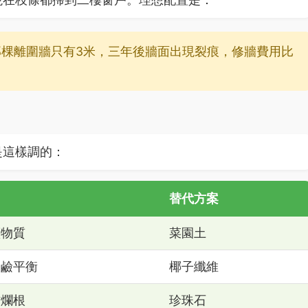
那棵離圍牆只有3米，三年後牆面出現裂痕，修牆費用比
是這樣調的：
替代方案
礦物質
菜園土
酸鹼平衡
椰子纖維
防爛根
珍珠石