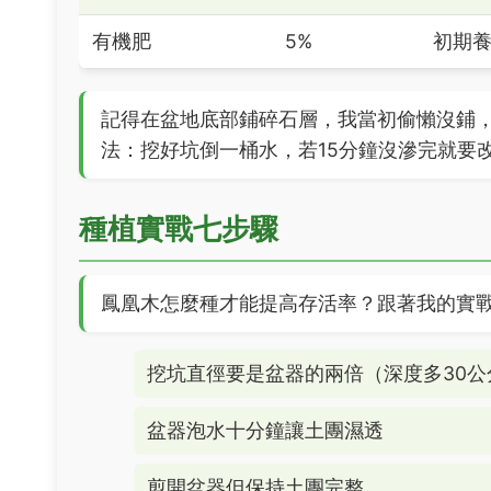
有機肥
5%
初期
記得在盆地底部鋪碎石層，我當初偷懶沒鋪
法：挖好坑倒一桶水，若15分鐘沒滲完就要
種植實戰七步驟
鳳凰木怎麼種才能提高存活率？跟著我的實
挖坑直徑要是盆器的兩倍（深度多30公
盆器泡水十分鐘讓土團濕透
剪開盆器但保持土團完整