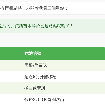
路花園挑苗時，老闆教我看三個重點：
是活的。買錯苗木等於從起跑點就輸了！
危險信號
黑根/發霉味
超過5公分難移植
捲曲或黃斑
低於$200多為淘汰苗