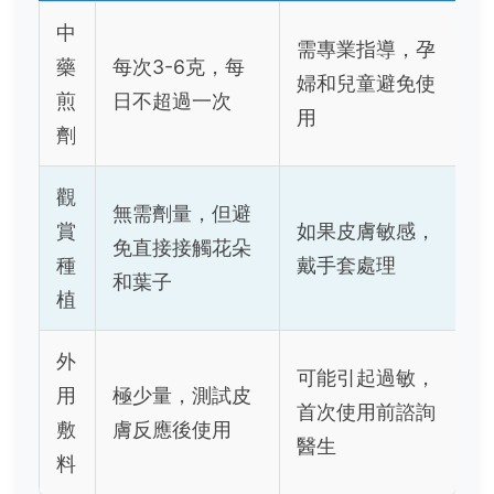
中
需專業指導，孕
藥
每次3-6克，每
婦和兒童避免使
煎
日不超過一次
用
劑
觀
無需劑量，但避
賞
如果皮膚敏感，
免直接接觸花朵
種
戴手套處理
和葉子
植
外
可能引起過敏，
用
極少量，測試皮
首次使用前諮詢
敷
膚反應後使用
醫生
料