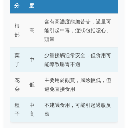
分
度
含有高濃度龍膽苦苷，過量可
根
高
能引起中毒，症狀包括噁心、
部
頭暈
葉
少量接觸通常安全，但食用可
中
子
能導致腸胃不適
花
主要用於觀賞，風險較低，但
低
朵
避免直接食用
種
中
不建議食用，可能引起過敏反
子
高
應