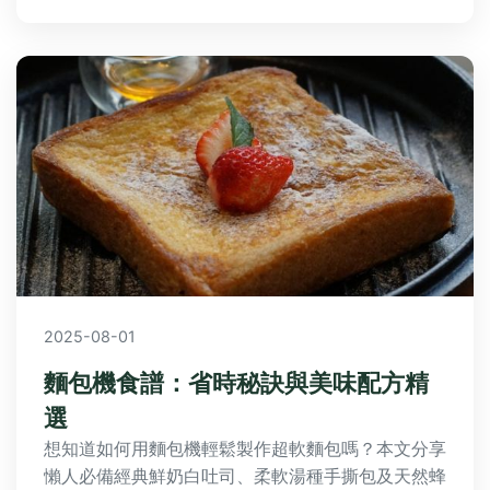
2025-08-01
麵包機食譜：省時秘訣與美味配方精
選
想知道如何用麵包機輕鬆製作超軟麵包嗎？本文分享
懶人必備經典鮮奶白吐司、柔軟湯種手撕包及天然蜂