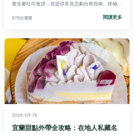
蜜全麥吐司食譜，並提供常見悲劇自救指南、終極省
時心法，還有Q&A解答所有疑惑，讓你一次掌握秘
閱讀更多
879次瀏覽
訣與美味。
2026-03-15
宜蘭甜點外帶全攻略：在地人私藏名