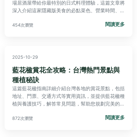
場居酒屋帶給你最特別的日式料理體驗，這篇文章將
深入介紹這家隱藏版美食的必點菜色、營業時間、價
格範圍和獨特氛圍，讓你第一次造訪就能輕鬆享受市
閱讀更多
454次瀏覽
場裡的深夜食堂魅力。
2025-10-29
藍花楹賞花全攻略：台灣熱門景點與
種植秘訣
這篇藍花楹指南詳細介紹台灣各地的賞花景點，包括
地址、門票、交通方式等實用資訊，並提供藍花楹種
植與養護技巧，解答常見問題，幫助您規劃完美的春
季之旅。從個人經驗分享到實用建議，全面覆蓋藍花
閱讀更多
872次瀏覽
楹的觀賞與栽培知識。