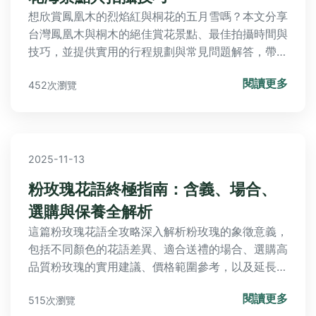
想欣賞鳳凰木的烈焰紅與桐花的五月雪嗎？本文分享
台灣鳳凰木與桐木的絕佳賞花景點、最佳拍攝時間與
技巧，並提供實用的行程規劃與常見問題解答，帶你
深入體驗紅白交織的季節限定美景。
閱讀更多
452次瀏覽
2025-11-13
粉玫瑰花語終極指南：含義、場合、
選購與保養全解析
這篇粉玫瑰花語全攻略深入解析粉玫瑰的象徵意義，
包括不同顏色的花語差異、適合送禮的場合、選購高
品質粉玫瑰的實用建議、價格範圍參考，以及延長花
期的保養秘訣。文中還包含常見問題解答，幫助您解
閱讀更多
515次瀏覽
決所有關於粉玫瑰的疑惑，無論是送禮表達愛意還是