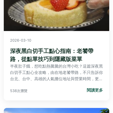
2026-03-10
深夜黑白切手工點心指南：老饕帶
路，從點單技巧到隱藏版菜單
半夜肚子餓，想吃點熱騰騰的台灣小吃？這篇深夜黑
白切手工點心全攻略，由在地老饕帶路，不只告訴你
台北、台中、高雄的人氣攤位地址與營業時間，更揭
秘內行人的點單組合與隱藏吃法，讓你第一次點黑白
閱讀更多
538次瀏覽
切就上手，吃得道地又滿足！