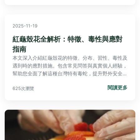
日常點綴，都能找到實用資訊。
2025-11-19
紅龜殼花全解析：特徵、毒性與應對
指南
本文深入介紹紅龜殼花的特徵、分布、習性、毒性及
遇到時的應對措施。包含常見問答與真實個人經驗，
幫助您全面了解這種台灣特有毒蛇，提升野外安全知
識。從辨識方法到急救步驟，一應俱全，適合登山愛
閱讀更多
625次瀏覽
好者與自然觀察者閱讀。