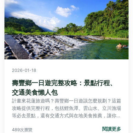
2026-01-18
壽豐鄉一日遊完整攻略：景點行程、
交通美食懶人包
計畫來花蓮旅遊嗎？壽豐鄉一日遊該怎麼規劃？這篇
攻略提供完整行程，包括鯉魚潭、雲山水、立川漁場
等必去景點，還有交通方式與在地美食推薦，讓你輕
鬆玩透壽豐鄉的自然風光與文化特色，解決行程規劃
閱讀更多
489次瀏覽
的所有疑問。