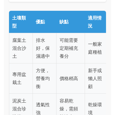
土壤類
適用情
優點
缺點
型
況
腐葉土
排水
可能需要
一般家
混合沙
好，保
定期補充
庭種植
土
濕適中
養分
方便，
新手或
專用盆
營養均
價格稍高
懶人照
栽土
衡
顧
泥炭土
容易乾
透氣性
乾燥環
混合珍
燥，需頻
強
境