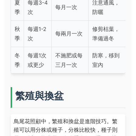
夏
每週3-4
注意通風，
每月一次
季
次
防曬
秋
每週1-2
修剪枯葉，
每兩月一次
季
次
準備過冬
冬
每週1次
不施肥或每
防寒，移到
季
或更少
三月一次
室內
繁殖與換盆
鳥尾花照顧中，繁殖和換盆是進階技巧。繁
殖可以用分株或種子，分株比較快，種子則