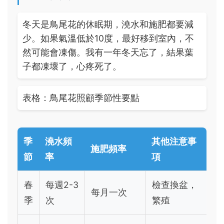
冬天是鳥尾花的休眠期，澆水和施肥都要減
少。如果氣溫低於10度，最好移到室內，不
然可能會凍傷。我有一年冬天忘了，結果葉
子都凍壞了，心疼死了。
表格：鳥尾花照顧季節性要點
季
澆水頻
其他注意事
施肥頻率
節
率
項
春
每週2-3
檢查換盆，
每月一次
季
次
繁殖