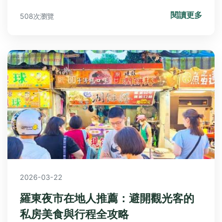
鬆煲出美味湯品。還解答常見疑問，如猴頭菇的選購
閱讀更多
508次瀏覽
技巧和適合人群，幫助你全面掌握這道經典湯品。
2026-03-22
羅東夜市在地人推薦：避開觀光客的
私房美食與行程全攻略