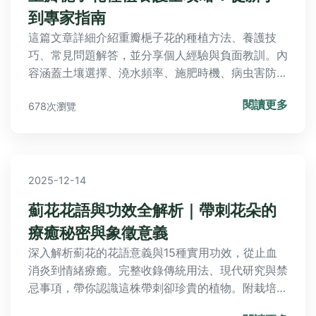
到專家指南
這篇文章詳細介紹重瓣梔子花的種植方法、養護技
巧、常見問題解答，並分享個人經驗與負面教訓。內
容涵蓋土壤選擇、澆水頻率、施肥時機、病虫害防
治，以及購買建議和品種推薦。無論你是初學者還是
閱讀更多
678次瀏覽
資深園藝愛好者，都能找到實用資訊，解決所有關於
重瓣梔子花的疑問。
2025-12-14
薊花花語與功效全解析｜帶刺花朵的
療癒秘密與象徵意義
深入解析薊花的花語意義與15種實用功效，從止血
消炎到情緒療癒。完整收錄傳統用法、現代研究與禁
忌事項，帶你認識這株帶刺卻珍貴的植物。附栽培技
巧與食用方法，解決所有關於薊花的疑問。