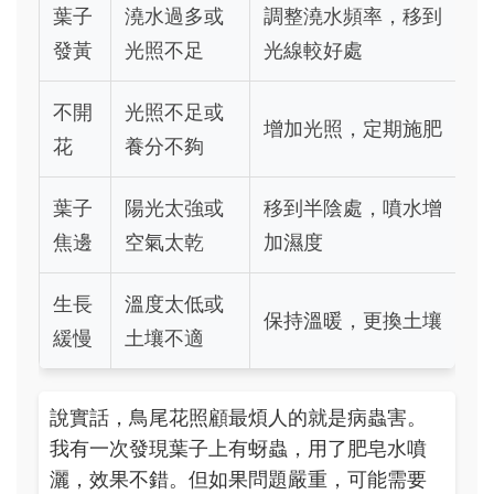
葉子
澆水過多或
調整澆水頻率，移到
發黃
光照不足
光線較好處
不開
光照不足或
增加光照，定期施肥
花
養分不夠
葉子
陽光太強或
移到半陰處，噴水增
焦邊
空氣太乾
加濕度
生長
溫度太低或
保持溫暖，更換土壤
緩慢
土壤不適
說實話，鳥尾花照顧最煩人的就是病蟲害。
我有一次發現葉子上有蚜蟲，用了肥皂水噴
灑，效果不錯。但如果問題嚴重，可能需要