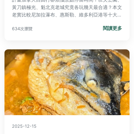
黃刀鎮極光、魁北克老城究竟各玩幾天最合適？本文
老實比較尼加拉瀑布、惠斯勒、維多利亞港等十大熱
門區域特色，從班夫健行天數到蒙特婁舊城區玩法，
閱讀更多
634次瀏覽
給你真實行程建議與Q&A解答！
2025-12-15