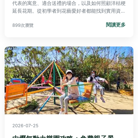
代表的寓意、適合送禮的場合，以及如何照顧洋桔梗
延長花期。從初學者到花藝愛好者都能找到實用資
訊，解決您所有關於洋桔梗花語的疑問，幫助您在送
閱讀更多
899次瀏覽
花時傳達正確情感。
2026-07-25