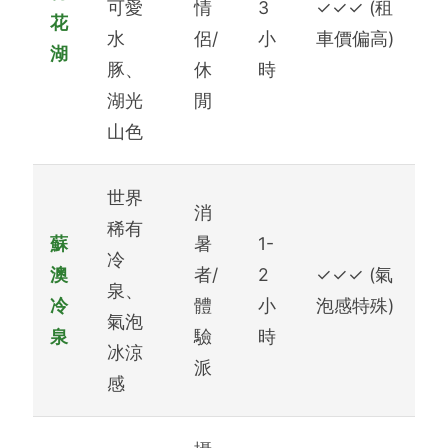
可愛
情
3
✓✓✓
(租
花
水
侶/
小
車價偏高)
湖
豚、
休
時
湖光
閒
山色
世界
消
稀有
蘇
暑
1-
冷
澳
者/
2
✓✓✓
(氣
泉、
冷
體
小
泡感特殊)
氣泡
泉
驗
時
冰涼
派
感