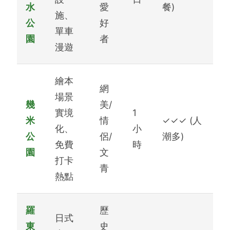
水
愛
餐)
施、
公
好
單車
園
者
漫遊
繪本
網
場景
幾
美/
實境
1
米
情
✓✓✓
(人
化、
小
公
侶/
潮多)
免費
時
園
文
打卡
青
熱點
羅
歷
日式
東
史