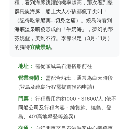
程，看到海豚跳躍的機率超高，那次看到整
群飛旋海豚，船上大人小孩都瘋了尖叫！
（記得吃暈船藥...切身之痛）。繞島時看到
海底溫泉噴發形成的「牛奶海」，夢幻的蒂
芬妮藍，美到不行。季節限定（3月-11月）
的獨特
宜蘭景點
。
地址：
需從頭城烏石港搭船前往
營業時間：
需配合船班，通常為白天時段
(登島及繞島行程需提前預約申請)
門票：
行程費用約$1000 - $1600/人 (依不
同船公司及行程內容 - 純賞鯨、繞島、登
島、401高地攀登等差異)
交通：
自行開車至烏石港遊客中心旁停車