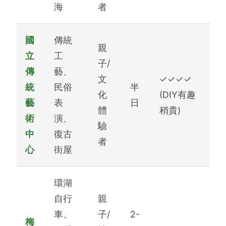
海
者
國
傳統
親
立
工
子/
傳
藝、
文
✓✓✓✓
統
民俗
半
化
(DIY有趣
藝
表
日
體
稍貴)
術
演、
驗
中
復古
者
心
街屋
環湖
自行
親
車、
子/
2-
梅