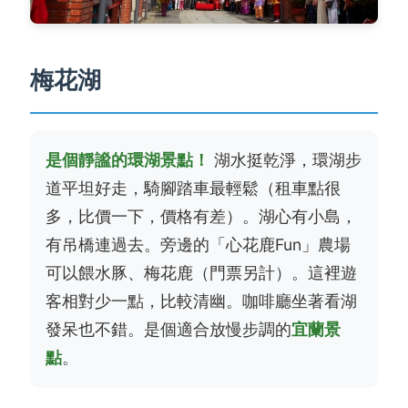
梅花湖
是個靜謐的環湖景點！
湖水挺乾淨，環湖步
道平坦好走，騎腳踏車最輕鬆（租車點很
多，比價一下，價格有差）。湖心有小島，
有吊橋連過去。旁邊的「心花鹿Fun」農場
可以餵水豚、梅花鹿（門票另計）。這裡遊
客相對少一點，比較清幽。咖啡廳坐著看湖
發呆也不錯。是個適合放慢步調的
宜蘭景
點
。