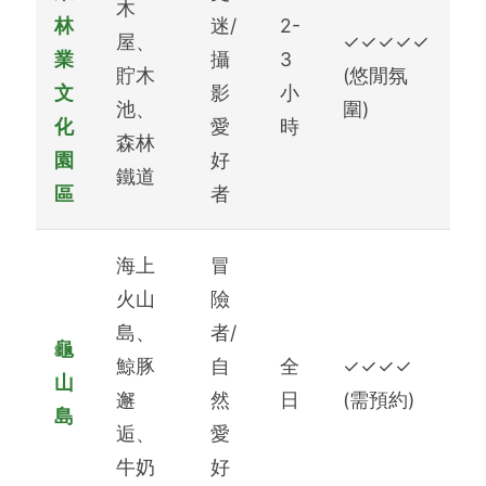
木
林
迷/
2-
屋、
✓✓✓✓✓
業
攝
3
貯木
(悠閒氛
文
影
小
池、
圍)
化
愛
時
森林
園
好
鐵道
區
者
海上
冒
火山
險
島、
者/
龜
鯨豚
自
全
✓✓✓✓
山
邂
然
日
(需預約)
島
逅、
愛
牛奶
好