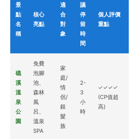
景
適
議
點
核心
合
停
個人評價
名
亮點
對
留
重點
稱
象
時
間
免費
家
礁
泡腳
庭/
溪
池、
2-
情
✓✓✓✓
溫
森林
3
侶/
(CP值超
泉
風
小
銀
高)
公
呂、
時
髮
園
溫泉
族
SPA