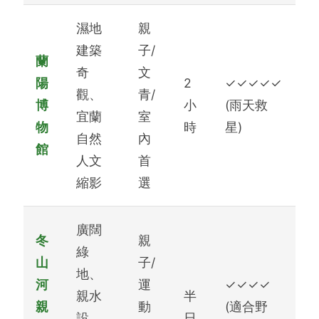
濕地
親
建築
子/
蘭
奇
文
陽
2
✓✓✓✓✓
觀、
青/
博
小
(雨天救
宜蘭
室
物
時
星)
自然
內
館
人文
首
縮影
選
廣闊
冬
親
綠
山
子/
地、
河
運
✓✓✓✓
親水
半
親
動
(適合野
設
日