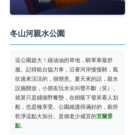
冬山河親水公園
這公園超大！
綠油油的草地
，騎單車最舒
服。記得租台協力車，沿著河岸慢慢騎，風
吹過來涼涼的，很愜意。夏天來的話，親水
設施開放，小朋友玩水尖叫聲不斷（笑）。
就算只是鋪個野餐墊，在樹蔭下發呆看人划
船，也是種享受。公園維護得滿好的，
廁所
乾淨
這點大加分。是個老少咸宜的
宜蘭景
點
。