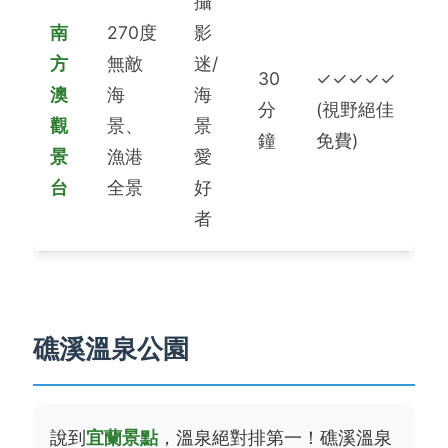
攝
南
270度
影
方
無敵
迷/
30
✓✓✓✓✓
澳
海
海
分
(視野絕佳
觀
景、
景
鐘
免費)
景
漁港
愛
台
全景
好
者
礁溪溫泉公園
說到
宜蘭景點
，溫泉絕對排第一！礁溪溫泉