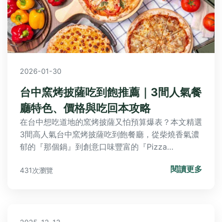
2026-01-30
台中窯烤披薩吃到飽推薦｜3間人氣餐
廳特色、價格與吃回本攻略
在台中想吃道地的窯烤披薩又怕預算爆表？本文精選
3間高人氣台中窯烤披薩吃到飽餐廳，從柴燒香氣濃
郁的『那個鍋』到創意口味豐富的『Pizza
Running』，詳細分析各家特色、價格、必吃菜單與
閱讀更多
431次瀏覽
隱藏吃法，教你如何輕鬆吃回本，滿足對義式美味的
無限渴望！