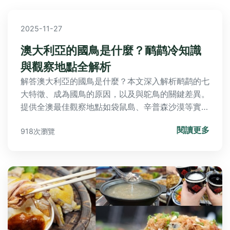
2025-11-27
澳大利亞的國鳥是什麼？鸸鹋冷知識
與觀察地點全解析
解答澳大利亞的國鳥是什麼？本文深入解析鸸鹋的七
大特徵、成為國鳥的原因，以及與鴕鳥的關鍵差異。
提供全澳最佳觀察地點如袋鼠島、辛普森沙漠等實用
資訊，並探討鸸鹋在澳洲原住民文化中的地位與經濟
閱讀更多
918次瀏覽
價值。文末附常見問答與安全互動指南，帶你全方位
認識這種不會飛的大鳥！