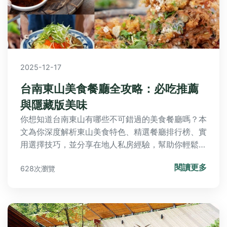
2025-12-17
台南東山美食餐廳全攻略：必吃推薦
與隱藏版美味
你想知道台南東山有哪些不可錯過的美食餐廳嗎？本
文為你深度解析東山美食特色、精選餐廳排行榜、實
用選擇技巧，並分享在地人私房經驗，幫助你輕鬆規
劃美食之旅，避免踩雷。從經典小吃到隱藏版餐廳，
閱讀更多
628次瀏覽
一次滿足所有好奇與需求。