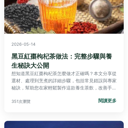
2026-05-14
黑豆紅棗枸杞茶做法：完整步驟與養
生秘訣大公開
想知道黑豆紅棗枸杞茶怎麼做才正確嗎？本文分享從
選材、處理到烹煮的詳細步驟，包括常見錯誤與專家
秘訣，幫助您在家輕鬆製作這款養生茶飲，改善手腳
冰冷與氣血不足問題。
閱讀更多
351次瀏覽