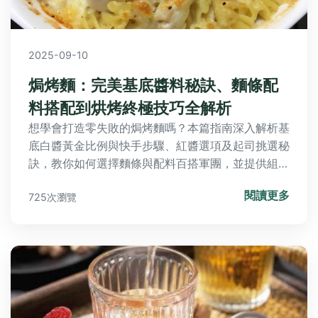
2025-09-10
焗烤麵：完美基底醬料秘訣、麵條配
料搭配到烘烤終極技巧全解析
想學會打造零失敗的焗烤麵嗎？本篇指南深入解析基
底白醬黃金比例與快手步驟、紅醬選項及起司挑選秘
訣，教你如何選擇麵條與配料百搭軍團，並提供組合
烘烤升華小技巧與常見Q&A疑難解答，讓您輕鬆掌
閱讀更多
725次瀏覽
握焗烤精髓！