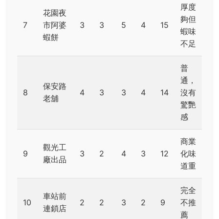
厚度
花園夜
夠但
7
市阿婆
3
3
5
4
15
蝦味
蝦餅
不足
普
通，
保安路
8
4
3
3
4
14
沒有
老舖
驚艷
感
商業
觀光工
9
3
2
4
3
12
化味
廠出品
道重
完全
車站前
10
2
2
3
2
9
不推
連鎖店
薦