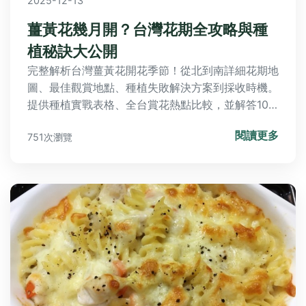
2025-12-13
薑黃花幾月開？台灣花期全攻略與種
植秘訣大公開
完整解析台灣薑黃花開花季節！從北到南詳細花期地
圖、最佳觀賞地點、種植失敗解決方案到採收時機。
提供種植實戰表格、全台賞花熱點比較，並解答10
大常見疑問。無論是想賞花或自己種植，這篇都能滿
閱讀更多
751次瀏覽
足你的需求。