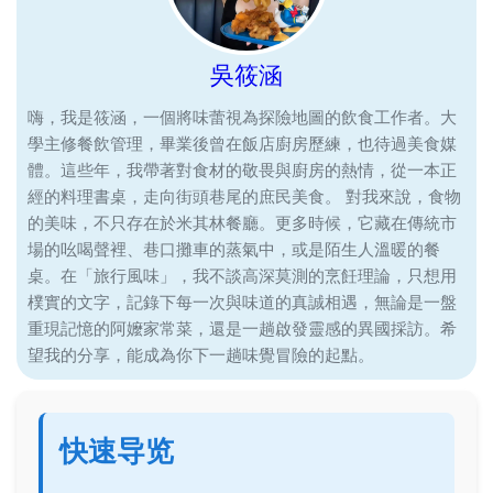
吳筱涵
嗨，我是筱涵，一個將味蕾視為探險地圖的飲食工作者。大
學主修餐飲管理，畢業後曾在飯店廚房歷練，也待過美食媒
體。這些年，我帶著對食材的敬畏與廚房的熱情，從一本正
經的料理書桌，走向街頭巷尾的庶民美食。 對我來說，食物
的美味，不只存在於米其林餐廳。更多時候，它藏在傳統市
場的吆喝聲裡、巷口攤車的蒸氣中，或是陌生人溫暖的餐
桌。在「旅行風味」，我不談高深莫測的烹飪理論，只想用
樸實的文字，記錄下每一次與味道的真誠相遇，無論是一盤
重現記憶的阿嬤家常菜，還是一趟啟發靈感的異國採訪。希
望我的分享，能成為你下一趟味覺冒險的起點。
快速导览