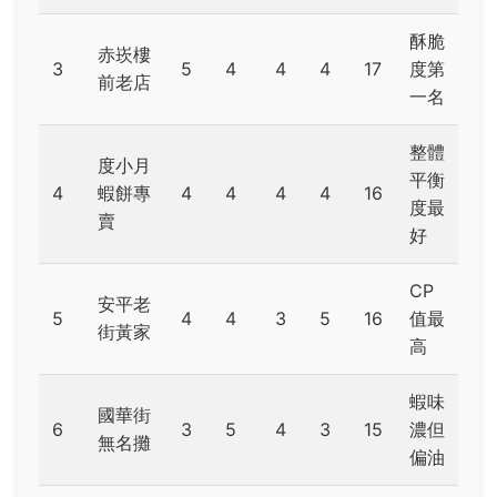
酥脆
赤崁樓
3
5
4
4
4
17
度第
前老店
一名
整體
度小月
平衡
4
蝦餅專
4
4
4
4
16
度最
賣
好
CP
安平老
5
4
4
3
5
16
值最
街黃家
高
蝦味
國華街
6
3
5
4
3
15
濃但
無名攤
偏油