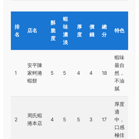
蝦
酥
排
味
厚
價
總
店名
脆
特色
名
濃
度
錢
分
度
淡
蝦味
安平陳
最自
1
家蚵捲
5
5
4
4
18
然，
蝦餅
不油
膩
厚度
適
周氏蝦
2
4
5
5
3
17
中，
捲本店
口感
極佳